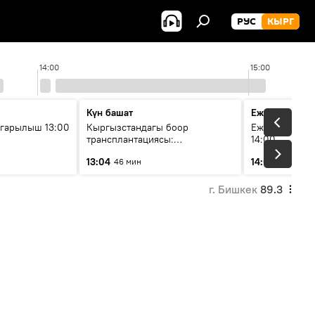
РУС
КЫРГ
14:00
15:00
Күн башат
Ежедневные 
гарылыш 13:00
Кыргызстандагы боор
Ежедневные н
трансплантациясы:
14:00
жетишкендиктер жана өнүгүү
13:04
14:01
46 мин
3 мин
келечеги
г. Бишкек
89.3