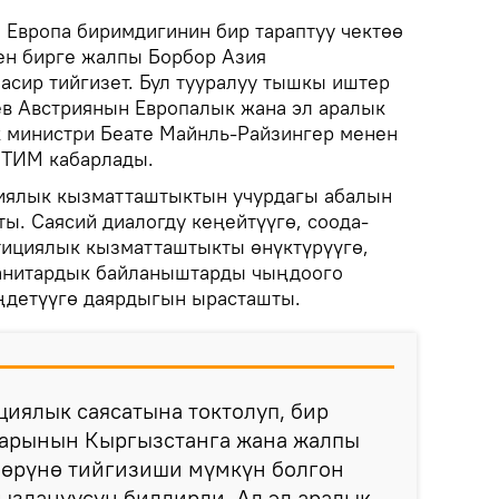
.
Европа биримдигинин бир тараптуу чектөө
ен бирге жалпы Борбор Азия
асир тийгизет. Бул тууралуу тышкы иштер
в Австриянын Европалык жана эл аралык
 министри Беате Майнль-Райзингер менен
 ТИМ кабарлады.
иялык кызматташтыктын учурдагы абалын
ы. Саясий диалогду кеңейтүүгө, соода-
тициялык кызматташтыкты өнүктүрүүгө,
анитардык байланыштарды чыңдоого
ңдетүүгө даярдыгын ырасташты.
циялык саясатына токтолуп, бир
аларынын Кыргызстанга жана жалпы
лөрүнө тийгизиши мүмкүн болгон
ыздануусун билдирди. Ал эл аралык