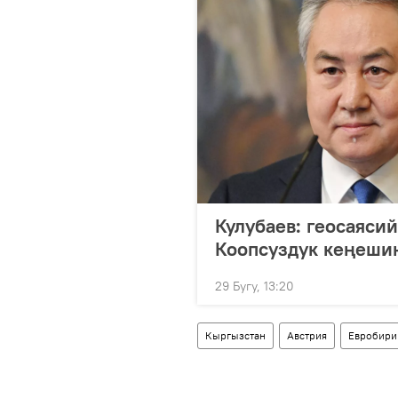
Кулубаев: геосаяси
Коопсуздук кеңеши
29 Бугу, 13:20
Кыргызстан
Австрия
Евробири