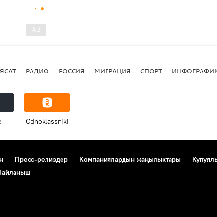
ЯСАТ
РАДИО
РОССИЯ
МИГРАЦИЯ
СПОРТ
ИНФОГРАФИ
e
Odnoklassniki
н
Пресс-релиздер
Компаниялардын жаңылыктары
Купуял
 байланыш