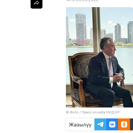
© Фото / Пресс-служба МИД КР
Жазылуу