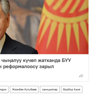
й чыңалуу күчөп жатканда БУУ
н реформалоосу зарыл
мдик
Жээнбек Кулубаев
санкциялар
Борбор Азия