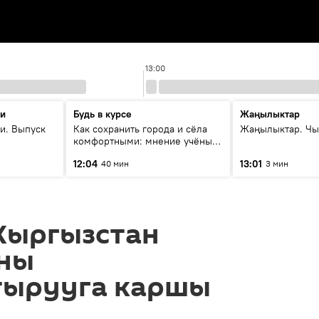
13:00
ти
Будь в курсе
Жаңылыктар
и. Выпуск
Как сохранить города и сёла
Жаңылыктар. Чы
комфортными: мнение учёных
Евразии
12:04
13:01
40 мин
3 мин
Кыргызстан
ны
тырууга каршы