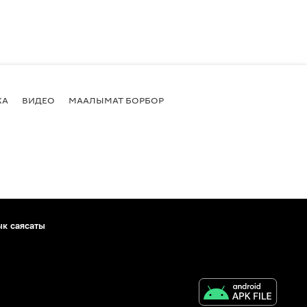
КА
ВИДЕО
МААЛЫМАТ БОРБОР
ык саясаты