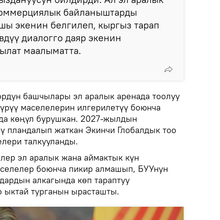
коммерциялык байланыштарды
шы экенин белгилеп, кыргыз тарап
вдүү диалогго даяр экенин
тылат маалыматта.
рдун башчылары эл аралык аренада тоолуу
түрүү маселелерин илгерилетүү боюнча
да көңүл бурушкан. 2027-жылдын
ү пландалып жаткан Экинчи Глобалдык тоо
лери талкууланды.
лер эл аралык жана аймактык күн
аселелер боюнча пикир алмашып, БУУнун
дардын алкагында көп тараптуу
 ыктай турганын ырасташты.