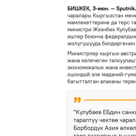
БИШКЕК, 3-июн. — Sputnik
чаралары Кыргызстан мен
мамлекеттерине да терс та
министри Жээнбек Кулубае
иштер боюнча федералдык
жолугушууда билдиргенин
Министрлер кыргыз-австр
жана келечегин талкуулашт
экономикалык жана инвес
ошондой эле маданий-гум
багытталган алаканы тере
"Кулубаев ЕБдин санк
тараптуу чектөө чар
Борбордук Азия өлкө
терс таасирине тынчс