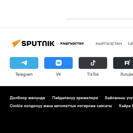
Кыргызстан
КЫРГЫЗСТАН
СА
Telegram
VK
ТikТоk
Rutub
Долбоор жөнүндө
Пайдалануу эрежелери
Байланыш үчү
Cookie колдонуу жана автоматтык логирлөө саясаты
Кайра