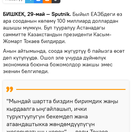
БИШКЕК, 29-май — Sputnik.
Быйыл ЕАЭБдеги өз
ара сооданын көлөмү 100 миллиард доллардан
ашышы мүмкүн. Бул тууралуу Астанадагы
саммитте Казакстандын президенти Касым-
Жомарт Токаев билдирди.
Анын айтымында, соода жүгүртүү 6 пайызга өсөт
деп күтүлүүдө. Ошол эле учурда дүйнөлүк
экономика боюнча божомолдор жакшы эмес
экенин белгиледи.
"Мындай шартта биздин биримдик жаңы
кырдаалга ыңгайлашып, ички
туруктуулугун бекемдеп жана
атаандаштыкка жөндөмдүүлүгүн
жогорулатышы керек", — деди Токаев.