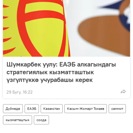
Шумкарбек уулу: ЕАЭБ алкагындагы
стратегиялык кызматташтык
үзгүлтүккө учурабашы керек
29 Бугу, 16:22
Дүйнөдө
ЕАЭБ
Казакстан
Касым-Жомарт Токаев
саммит
кызматташтык
соода