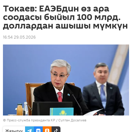
Токаев: ЕАЭБдин өз ара
соодасы быйыл 100 млрд.
доллардан ашышы мүмкүн
16:54 29.05.2026
©
Пресс-служба президента КР / Султан Досалиев
Жазылуу