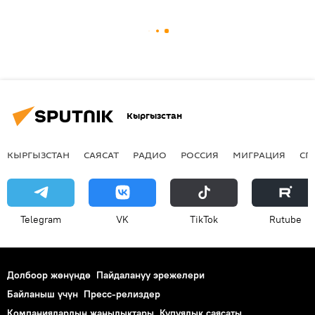
Кыргызстан
КЫРГЫЗСТАН
САЯСАТ
РАДИО
РОССИЯ
МИГРАЦИЯ
СП
Telegram
VK
ТikТоk
Rutube
Долбоор жөнүндө
Пайдалануу эрежелери
Байланыш үчүн
Пресс-релиздер
Компаниялардын жаңылыктары
Купуялык саясаты