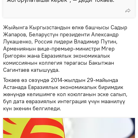
Жыйынга Кыргызстандын өлкө башчысы Садыр
Жапаров, Беларустун президенти Александр
Лукашенко, Россия лидери Владимир Путин,
Армениянын вице-премьер-министри Мгер
Григорян жана Евразиялык экономикалык
комиссиянын коллегия төрагасы Бакытжан
Сагинтаев катышууда.
Токаев өз сөзүндө 2014-жылдын 29-майында
Астанада Евразиялык экономикалык биримдик
жөнүндө келишимге кол коюлганын эске салып,
бул дата евразиялык интеграция үчүн маанилүү
күн экенин белгиледи.