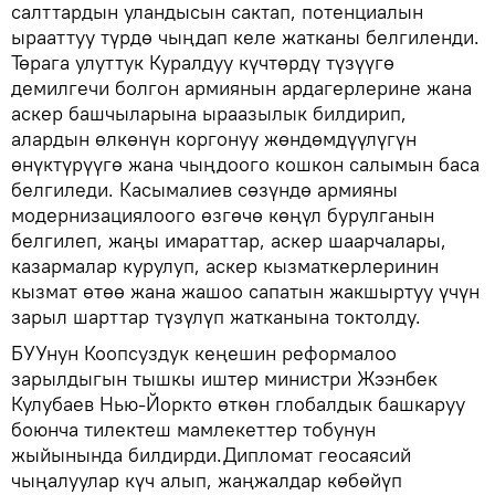
салттардын уландысын сактап, потенциалын
ырааттуу түрдө чыңдап келе жатканы белгиленди.
Төрага улуттук Куралдуу күчтөрдү түзүүгө
демилгечи болгон армиянын ардагерлерине жана
аскер башчыларына ыраазылык билдирип,
алардын өлкөнүн коргонуу жөндөмдүүлүгүн
өнүктүрүүгө жана чыңдоого кошкон салымын баса
белгиледи. Касымалиев сөзүндө армияны
модернизациялоого өзгөчө көңүл бурулганын
белгилеп, жаңы имараттар, аскер шаарчалары,
казармалар курулуп, аскер кызматкерлеринин
кызмат өтөө жана жашоо сапатын жакшыртуу үчүн
зарыл шарттар түзүлүп жатканына токтолду.
БУУнун Коопсуздук кеңешин реформалоо
зарылдыгын тышкы иштер министри Жээнбек
Кулубаев Нью-Йоркто өткөн глобалдык башкаруу
боюнча тилектеш мамлекеттер тобунун
жыйынында билдирди.Дипломат геосаясий
чыңалуулар күч алып, жаңжалдар көбөйүп