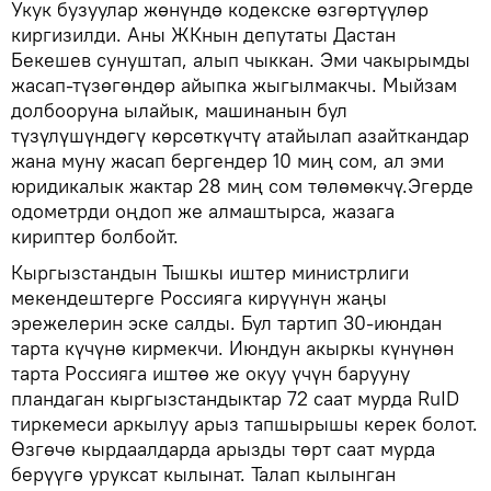
Укук бузуулар жөнүндө кодекске өзгөртүүлөр
киргизилди. Аны ЖКнын депутаты Дастан
Бекешев сунуштап, алып чыккан. Эми чакырымды
жасап-түзөгөндөр айыпка жыгылмакчы. Мыйзам
долбооруна ылайык, машинанын бул
түзүлүшүндөгү көрсөткүчтү атайылап азайткандар
жана муну жасап бергендер 10 миң сом, ал эми
юридикалык жактар 28 миң сом төлөмөкчү.Эгерде
одометрди оңдоп же алмаштырса, жазага
кириптер болбойт.
Кыргызстандын Тышкы иштер министрлиги
мекендештерге Россияга кирүүнүн жаңы
эрежелерин эске салды. Бул тартип 30-июндан
тарта күчүнө кирмекчи. Июндун акыркы күнүнөн
тарта Россияга иштөө же окуу үчүн барууну
пландаган кыргызстандыктар 72 саат мурда RuID
тиркемеси аркылуу арыз тапшырышы керек болот.
Өзгөчө кырдаалдарда арызды төрт саат мурда
берүүгө уруксат кылынат. Талап кылынган