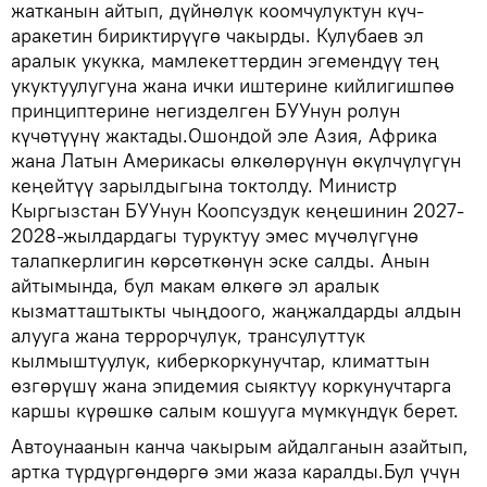
жатканын айтып, дүйнөлүк коомчулуктун күч-
аракетин бириктирүүгө чакырды. Кулубаев эл
аралык укукка, мамлекеттердин эгемендүү тең
укуктуулугуна жана ички иштерине кийлигишпөө
принциптерине негизделген БУУнун ролун
күчөтүүнү жактады.Ошондой эле Азия, Африка
жана Латын Америкасы өлкөлөрүнүн өкүлчүлүгүн
кеңейтүү зарылдыгына токтолду. Министр
Кыргызстан БУУнун Коопсуздук кеңешинин 2027-
2028-жылдардагы туруктуу эмес мүчөлүгүнө
талапкерлигин көрсөткөнүн эске салды. Анын
айтымында, бул макам өлкөгө эл аралык
кызматташтыкты чыңдоого, жаңжалдарды алдын
алууга жана террорчулук, трансулуттук
кылмыштуулук, киберкоркунучтар, климаттын
өзгөрүшү жана эпидемия сыяктуу коркунучтарга
каршы күрөшкө салым кошууга мүмкүндүк берет.
Автоунаанын канча чакырым айдалганын азайтып,
артка түрдүргөндөргө эми жаза каралды.Бул үчүн