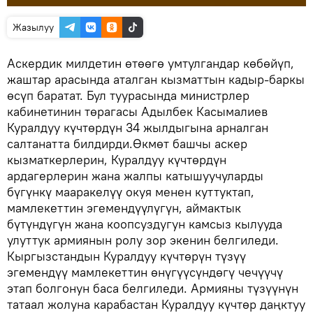
Жазылуу
Аскердик милдетин өтөөгө умтулгандар көбөйүп,
жаштар арасында аталган кызматтын кадыр-баркы
өсүп баратат. Бул туурасында министрлер
кабинетинин төрагасы Адылбек Касымалиев
Куралдуу күчтөрдүн 34 жылдыгына арналган
салтанатта билдирди.Өкмөт башчы аскер
кызматкерлерин, Куралдуу күчтөрдүн
ардагерлерин жана жалпы катышуучуларды
бүгүнкү мааракелүү окуя менен куттуктап,
мамлекеттин эгемендүүлүгүн, аймактык
бүтүндүгүн жана коопсуздугун камсыз кылууда
улуттук армиянын ролу зор экенин белгиледи.
Кыргызстандын Куралдуу күчтөрүн түзүү
эгемендүү мамлекеттин өнүгүүсүндөгү чечүүчү
этап болгонун баса белгиледи. Армияны түзүүнүн
татаал жолуна карабастан Куралдуу күчтөр даңктуу