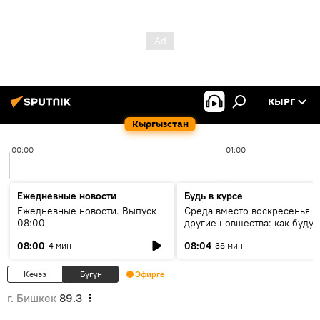
КЫРГ
Кыргызстан
00:00
01:00
Ежедневные новости
Будь в курсе
Ежедневные новости. Выпуск
Среда вместо воскресенья и
08:00
другие новшества: как будут
проходить выборы в КР?
08:00
08:04
4 мин
38 мин
Кечээ
Бүгүн
Эфирге
г. Бишкек
89.3