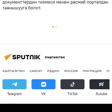
документтердин тизмеси менен расмий порталдан
таанышууга болот.
Кыргызстан
КЫРГЫЗСТАН
САЯСАТ
РАДИО
РОССИЯ
МИГРАЦИЯ
СП
Telegram
VK
ТikТоk
Rutube