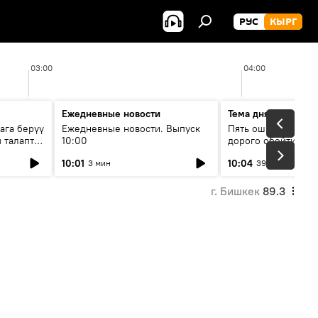
РУС
КЫРГ
03:00
04:00
Ежедневные новости
Тема дня
ага берүү
Ежедневные новости. Выпуск
Пять ошибок котор
 талаптар
10:00
дорого обойтись п
жилья
10:01
10:04
3 мин
39 мин
г. Бишкек
89.3