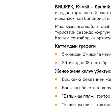
БИШКЕК, 19-май — Sputnik
июндан тарта каттай башта
ишканасынан билдиришти.
Маалымдалгандай, от араб
туристтик сезондо жүргүн
Каттам сентябрдын ортосун
Каттамдын графиги
5-июндан 21-июнга чей
26-июндан 13-сентябрга
Жөнөө жана келүү убакты
Бишкек-2 бекетинен жө
Балыкчы бекетине келүү
"Балыкчы пляж" токтоо 
"Балыкчы пляж" токтоо 