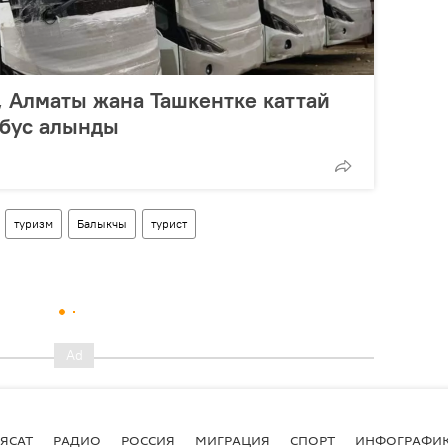
 Алматы жана Ташкентке каттай
обус алынды
туризм
Балыкчы
турист
ЯСАТ
РАДИО
РОССИЯ
МИГРАЦИЯ
СПОРТ
ИНФОГРАФИ