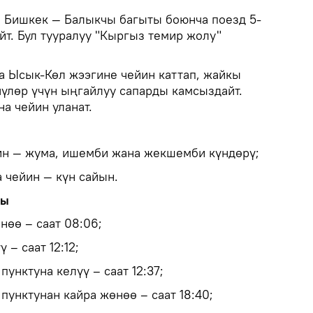
.
Бишкек — Балыкчы багыты боюнча поезд 5-
йт. Бул тууралуу "Кыргыз темир жолу"
а Ысык-Көл жээгине чейин каттап, жайкы
чүлөр үчүн ыңгайлуу сапарды камсыздайт.
а чейин уланат.
ин — жума, ишемби жана жекшемби күндөрү;
 чейин — күн сайын.
сы
нөө – саат 08:06;
 – саат 12:12;
пунктуна келүү – саат 12:37;
пунктунан кайра жөнөө – саат 18:40;