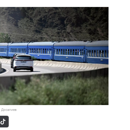
н Досалиев