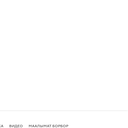
КА
ВИДЕО
МААЛЫМАТ БОРБОР