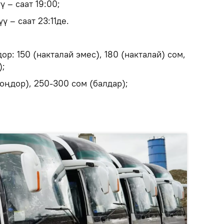
 – саат 19:00;
ү – саат 23:11де.
ор: 150 (накталай эмес), 180 (накталай) сом,
);
оңдор), 250-300 сом (балдар);