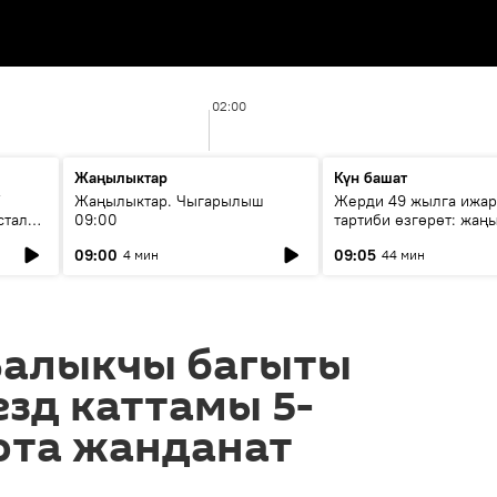
02:00
Жаңылыктар
Күн башат
F
Жаңылыктар. Чыгарылыш
Жерди 49 жылга ижар
стала
09:00
тартиби өзгөрөт: жаңы
эмнени көздөйт?
09:00
09:05
4 мин
44 мин
Балыкчы багыты
зд каттамы 5-
рта жанданат