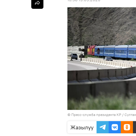
©
Пресс-служба президента КР / Султа
Жазылуу