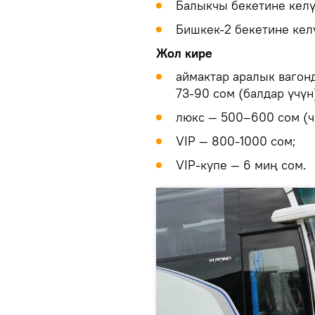
Балыкчы бекетине келүү
Бишкек-2 бекетине келү
Жол кире
аймактар аралык вагонд
73-90 сом (балдар үчүн
люкс — 500–600 сом (ч
VIP — 800-1000 сом;
VIP-купе — 6 миң сом.