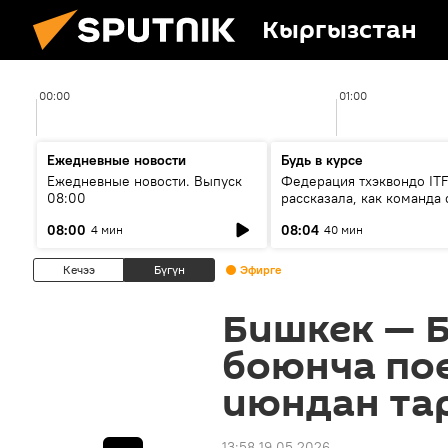
Кыргызстан
00:00
01:00
Ежедневные новости
Будь в курсе
Ежедневные новости. Выпуск
Федерация тхэквондо IT
08:00
рассказала, как команда 
жертвой мошенников
08:00
08:04
4 мин
40 мин
Кечээ
Бүгүн
Эфирге
Бишкек — 
боюнча пое
июндан та
13:58 19.05.2026