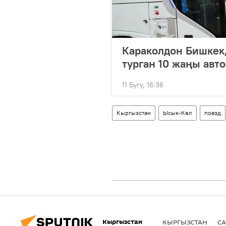
Караколдон Бишкек,
турган 10 жаңы авт
11 Бугу, 16:36
Кыргызстан
Ысык-Көл
поезд
Кыргызстан
КЫРГЫЗСТАН
СА