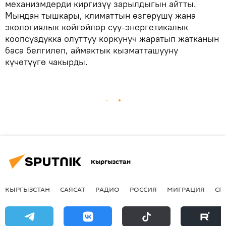
механизмдерди киргизүү зарылдыгын айтты.
Мындан тышкары, климаттын өзгөрүшү жана
экологиялык көйгөйлөр суу-энергетикалык
коопсуздукка олуттуу коркунуч жаратып жатканын
баса белгилеп, аймактык кызматташууну
күчөтүүгө чакырды.
Кыргызстан
КЫРГЫЗСТАН
САЯСАТ
РАДИО
РОССИЯ
МИГРАЦИЯ
СП