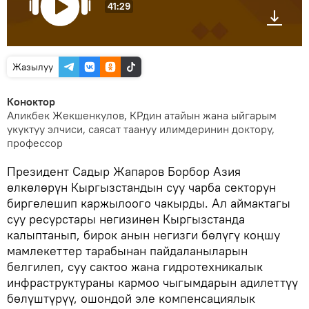
41:29
Жазылуу
Коноктор
Аликбек Жекшенкулов, КРдин атайын жана ыйгарым
укуктуу элчиси, саясат таануу илимдеринин доктору,
профессор
Президент Садыр Жапаров Борбор Азия
өлкөлөрүн Кыргызстандын суу чарба секторун
биргелешип каржылоого чакырды. Ал аймактагы
суу ресурстары негизинен Кыргызстанда
калыптанып, бирок анын негизги бөлүгү коңшу
мамлекеттер тарабынан пайдаланыларын
белгилеп, суу сактоо жана гидротехникалык
инфраструктураны кармоо чыгымдарын адилеттүү
бөлүштүрүү, ошондой эле компенсациялык