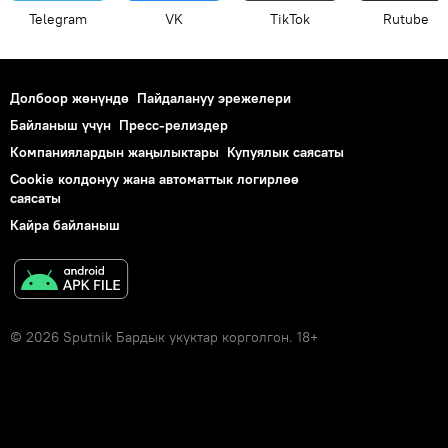
Telegram
VK
ТikТоk
Rutube
Долбоор жөнүндө
Пайдалануу эрежелери
Байланыш үчүн
Пресс-релиздер
Компаниялардын жаңылыктары
Купуялык саясаты
Cookie колдонуу жана автоматтык логирлөө
саясаты
Кайра байланыш
© 2026 Sputnik Бардык укуктар корголгон. 18+