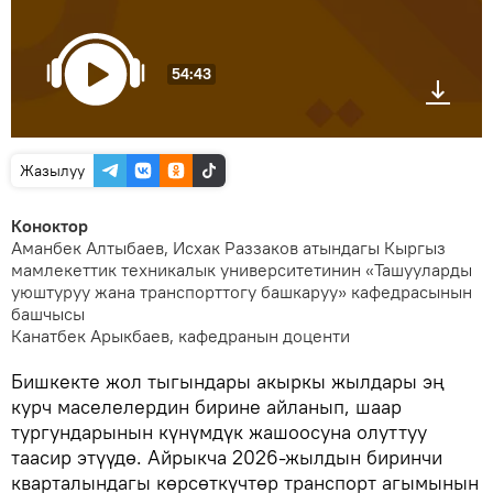
54:43
Жазылуу
Коноктор
Аманбек Алтыбаев, Исхак Раззаков атындагы Кыргыз
мамлекеттик техникалык университетинин «Ташууларды
уюштуруу жана транспорттогу башкаруу» кафедрасынын
башчысы
Канатбек Арыкбаев, кафедранын доценти
Бишкекте жол тыгындары акыркы жылдары эң
курч маселелердин бирине айланып, шаар
тургундарынын күнүмдүк жашоосуна олуттуу
таасир этүүдө. Айрыкча 2026-жылдын биринчи
кварталындагы көрсөткүчтөр транспорт агымынын