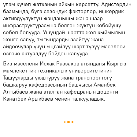
улам күчөп жатканын айкын көрсөттү. Адистердин
баамында, буга сезондук факторлор, ишкердик
активдүүлүктүн жанданышы жана шаар
инфраструктурасына болгон жүктүн көбөйүшү
себеп болууда. Ушундай шартта жол кыймылын
жөнгө салуу, тыгындарды азайтуу жана
айдоочулар үчүн ыңгайлуу шарт түзүү маселеси
өзгөчө актуалдуу бойдон калууда.
Биз маселени Исхак Раззаков атындагы Кыргыз
мамлекеттик техникалык университетинин
Ташууларды уюштуруу жана транспорттогу
башкаруу кафедрасынын башчысы Аманбек
Алтыбаев жана аталган кафедранын доценти
Канатбек Арыкбаев менен талкууладык.