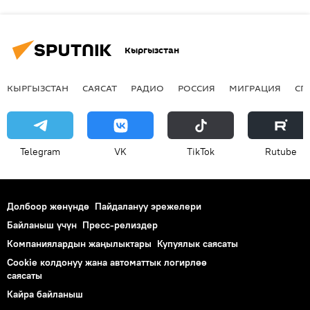
Кыргызстан
КЫРГЫЗСТАН
САЯСАТ
РАДИО
РОССИЯ
МИГРАЦИЯ
СП
Telegram
VK
ТikТоk
Rutube
Долбоор жөнүндө
Пайдалануу эрежелери
Байланыш үчүн
Пресс-релиздер
Компаниялардын жаңылыктары
Купуялык саясаты
Cookie колдонуу жана автоматтык логирлөө
саясаты
Кайра байланыш