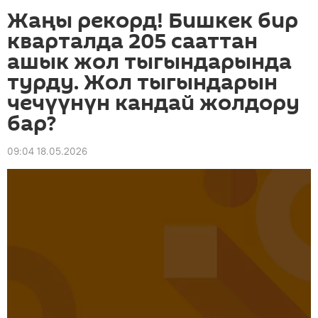
Жаңы рекорд! Бишкек бир
кварталда 205 сааттан
ашык жол тыгындарында
турду. Жол тыгындарын
чечүүнүн кандай жолдору
бар?
09:04 18.05.2026