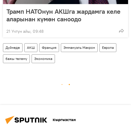
Трамп НАТОнун АКШга жардамга келе
аларынан күмөн саноодо
21 Үчтүн айы, 09:48
Дүйнөдө
АКШ
Франция
Эммануэль Макрон
Европа
бажы төлөмү
Экономика
Кыргызстан