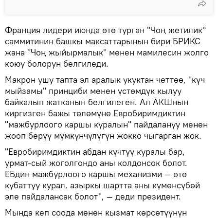
Франция лидери июнда өтө турган "Чоң жетилик"
саммитинин башкы максаттарынын бири БРИКС
жана "Чоң жыйырмалык" менен мамилесин жолго
коюу болорун белгиледи.
Макрон ушу тапта эл аралык укуктан четтөө, "күч
мыйзамы" принциби менен үстөмдүк кылуу
байкалып жатканын белгилеген. Ал АКШнын
киргизген бажы төлөмүнө Евробиримдиктин
"мажбурлоого каршы куралын" пайдалануу менен
жооп берүү мүмкүнчүлүгүн жокко чыгарган жок.
"Евробиримдиктин абдан күчтүү куралы бар,
урмат-сый жоголгондо аны колдонсок болот.
ЕБдин мажбурлоого каршы механизми — өтө
кубаттуу курал, азыркы шартта аны күмөнсүбөй
эле пайдалансак болот", — деди президент.
Мында кеп соода менен кызмат көрсөтүүнүн