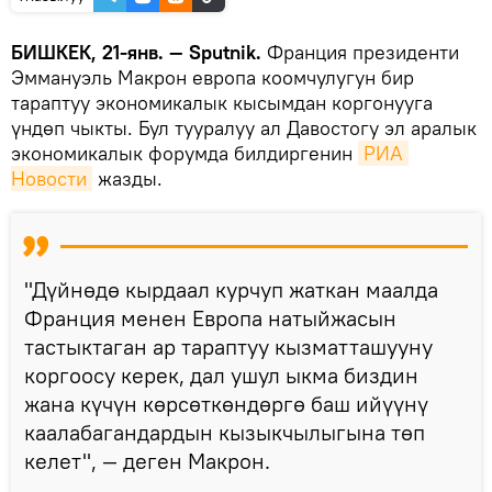
БИШКЕК, 21-янв. — Sputnik.
Франция президенти
Эммануэль Макрон европа коомчулугун бир
тараптуу экономикалык кысымдан коргонууга
үндөп чыкты. Бул тууралуу ал Давостогу эл аралык
экономикалык форумда билдиргенин
РИА 
Новости
жазды.
"Дүйнөдө кырдаал курчуп жаткан маалда
Франция менен Европа натыйжасын
тастыктаган ар тараптуу кызматташууну
коргоосу керек, дал ушул ыкма биздин
жана күчүн көрсөткөндөргө баш ийүүнү
каалабагандардын кызыкчылыгына төп
келет", — деген Макрон.