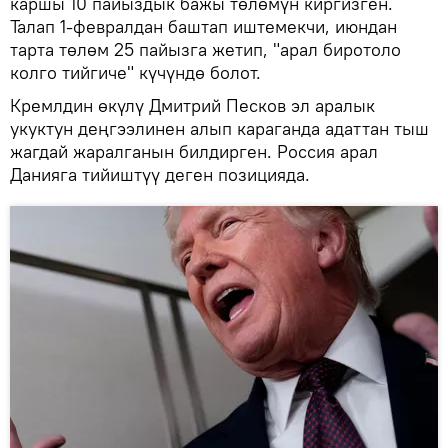
каршы 10 пайыздык бажы төлөмүн киргизген.
Талап 1-февралдан баштап иштемекчи, июндан
тарта төлөм 25 пайызга жетип, "арал биротоло
колго тийгиче" күчүндө болот.
Кремлдин өкүлү Дмитрий Песков эл аралык
укуктун деңгээлинен алып караганда адаттан тыш
жагдай жаралганын билдирген. Россия арал
Данияга тийиштүү деген позицияда.