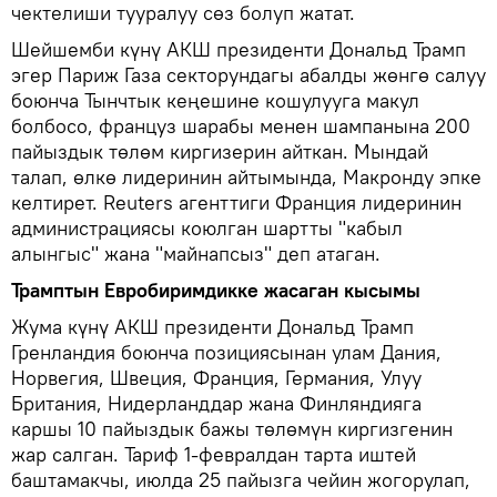
чектелиши тууралуу сөз болуп жатат.
Шейшемби күнү АКШ президенти Дональд Трамп
эгер Париж Газа секторундагы абалды жөнгө салуу
боюнча Тынчтык кеңешине кошулууга макул
болбосо, француз шарабы менен шампанына 200
пайыздык төлөм киргизерин айткан. Мындай
талап, өлкө лидеринин айтымында, Макронду эпке
келтирет. Reuters агенттиги Франция лидеринин
администрациясы коюлган шартты "кабыл
алынгыс" жана "майнапсыз" деп атаган.
Трамптын Евробиримдикке жасаган кысымы
Жума күнү АКШ президенти Дональд Трамп
Гренландия боюнча позициясынан улам Дания,
Норвегия, Швеция, Франция, Германия, Улуу
Британия, Нидерланддар жана Финляндияга
каршы 10 пайыздык бажы төлөмүн киргизгенин
жар салган. Тариф 1-февралдан тарта иштей
баштамакчы, июлда 25 пайызга чейин жогорулап,