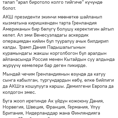
талап "арал биротоло колго тийгиче" күчүндө
болот.
АКШ президенти экинчи мөөнөткө шайланып
кызматына киришкенден тарта Гренландия
Американын бир бөлүгү болушу керектигин айтып
келет. Ал эми Венесуэладагы аскердик
операциядан кийин бул тууралуу ачык билдирип
калды. Трамп Дания Падышалыгынын
курамындагы жакшы корголбогон бул аралдын
айланасында Россия менен Кытайдын суу алдында
жүрүүчү кемелери бар деген пикирде.
Мындай чечим Гренландиянын өзүндө да катуу
сынга кабылган, тургундардын көбү, өлкө бийлиги
да АКШга кошулууга каршы. Демилгени Европа да
колдогон эмес.
Буга жооп иретинде Ак үйдүн кожоюну Дания,
Норвегия, Швеция, Франция, Германия, Улуу
Британия, Нидерланддар жана Финляндияга