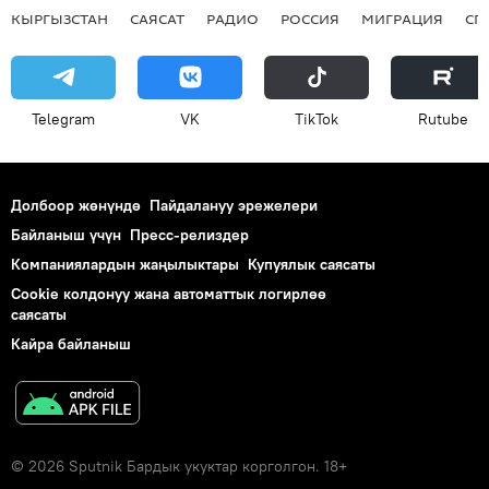
КЫРГЫЗСТАН
САЯСАТ
РАДИО
РОССИЯ
МИГРАЦИЯ
СП
Telegram
VK
ТikТоk
Rutube
Долбоор жөнүндө
Пайдалануу эрежелери
Байланыш үчүн
Пресс-релиздер
Компаниялардын жаңылыктары
Купуялык саясаты
Cookie колдонуу жана автоматтык логирлөө
саясаты
Кайра байланыш
© 2026 Sputnik Бардык укуктар корголгон. 18+