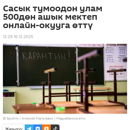
Сасык тумоодон улам
500дөн ашык мектеп
онлайн-окууга өттү
12:29 16.12.2025
©
Sputnik
/ Алексей Мальгавко
/
Медиабанкка өтүү
Жазылуу