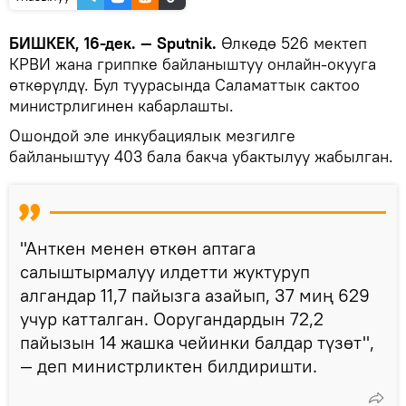
БИШКЕК, 16-дек. — Sputnik.
Өлкөдө 526 мектеп
КРВИ жана гриппке байланыштуу онлайн-окууга
өткөрүлдү. Бул туурасында Саламаттык сактоо
министрлигинен кабарлашты.
Ошондой эле инкубациялык мезгилге
байланыштуу 403 бала бакча убактылуу жабылган.
"Анткен менен өткөн аптага
салыштырмалуу илдетти жуктуруп
алгандар 11,7 пайызга азайып, 37 миң 629
учур катталган. Ооругандардын 72,2
пайызын 14 жашка чейинки балдар түзөт",
— деп министрликтен билдиришти.