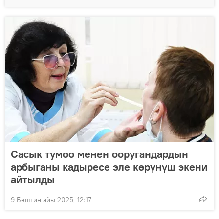
Сасык тумоо менен ооругандардын
арбыганы кадыресе эле көрүнүш экени
айтылды
9 Бештин айы 2025, 12:17