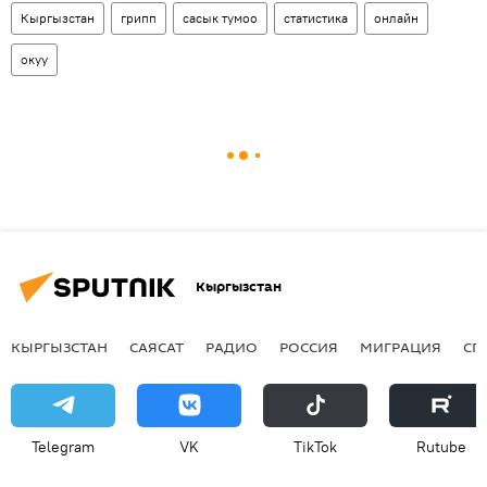
Кыргызстан
грипп
сасык тумоо
статистика
онлайн
окуу
Кыргызстан
КЫРГЫЗСТАН
САЯСАТ
РАДИО
РОССИЯ
МИГРАЦИЯ
СП
Telegram
VK
ТikТоk
Rutube