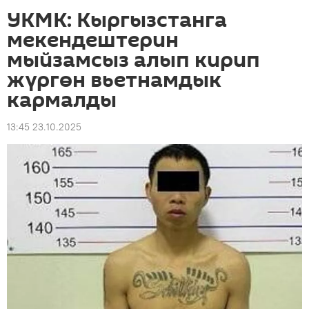
УКМК: Кыргызстанга
мекендештерин
мыйзамсыз алып кирип
жүргөн вьетнамдык
кармалды
13:45 23.10.2025