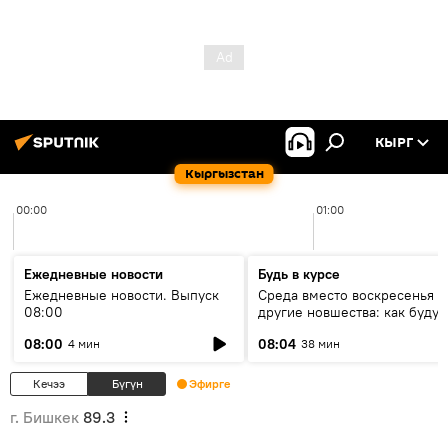
КЫРГ
Кыргызстан
00:00
01:00
Ежедневные новости
Будь в курсе
Ежедневные новости. Выпуск
Среда вместо воскресенья и
08:00
другие новшества: как будут
проходить выборы в КР?
08:00
08:04
4 мин
38 мин
Кечээ
Бүгүн
Эфирге
г. Бишкек
89.3