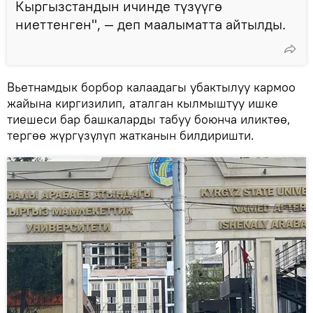
Кыргызстандын ичинде түзүүгө
ниеттенген", — деп маалыматта айтылды.
Вьетнамдык борбор калаадагы убактылуу кармоо
жайына киргизилип, аталган кылмыштуу ишке
тиешеси бар башкаларды табуу боюнча иликтөө,
тергөө жүргүзүлүп жатканын билдиришти.