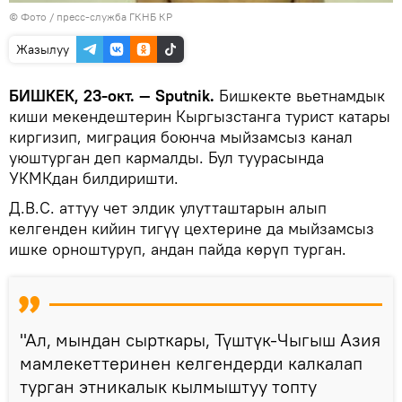
© Фото / пресс-служба ГКНБ КР
Жазылуу
БИШКЕК, 23-окт. — Sputnik.
Бишкекте вьетнамдык
киши мекендештерин Кыргызстанга турист катары
киргизип, миграция боюнча мыйзамсыз канал
уюштурган деп кармалды. Бул туурасында
УКМКдан билдиришти.
Д.В.С. аттуу чет элдик улутташтарын алып
келгенден кийин тигүү цехтерине да мыйзамсыз
ишке орноштуруп, андан пайда көрүп турган.
"Ал, мындан сырткары, Түштүк-Чыгыш Азия
мамлекеттеринен келгендерди калкалап
турган этникалык кылмыштуу топту