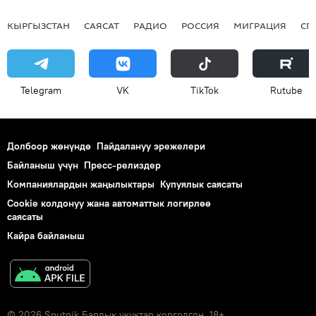
КЫРГЫЗСТАН
САЯСАТ
РАДИО
РОССИЯ
МИГРАЦИЯ
СП
Telegram
VK
ТikТоk
Rutube
Долбоор жөнүндө
Пайдалануу эрежелери
Байланыш үчүн
Пресс-релиздер
Компаниялардын жаңылыктары
Купуялык саясаты
Cookie колдонуу жана автоматтык логирлөө
саясаты
Кайра байланыш
© 2026 Sputnik Бардык укуктар корголгон. 18+