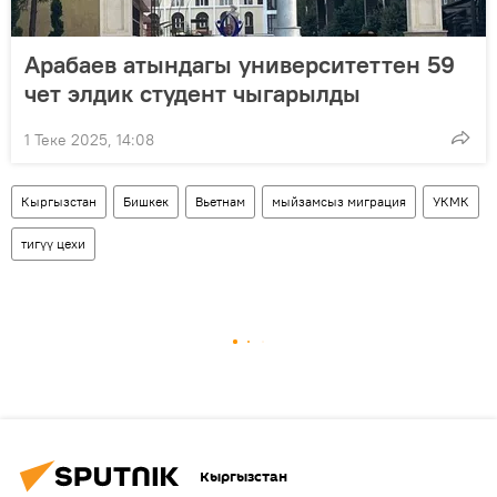
Арабаев атындагы университеттен 59
чет элдик студент чыгарылды
1 Теке 2025, 14:08
Кыргызстан
Бишкек
Вьетнам
мыйзамсыз миграция
УКМК
тигүү цехи
Кыргызстан