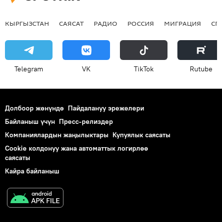
КЫРГЫЗСТАН
САЯСАТ
РАДИО
РОССИЯ
МИГРАЦИЯ
СП
Telegram
VK
ТikТоk
Rutube
Долбоор жөнүндө
Пайдалануу эрежелери
Байланыш үчүн
Пресс-релиздер
Компаниялардын жаңылыктары
Купуялык саясаты
Cookie колдонуу жана автоматтык логирлөө
саясаты
Кайра байланыш