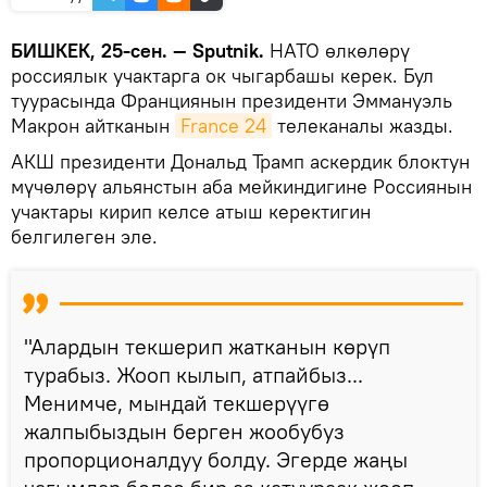
БИШКЕК, 25-сен. — Sputnik.
НАТО өлкөлөрү
россиялык учактарга ок чыгарбашы керек. Бул
туурасында Франциянын президенти Эммануэль
Макрон айтканын
France 24
телеканалы жазды.
АКШ президенти Дональд Трамп аскердик блоктун
мүчөлөрү альянстын аба мейкиндигине Россиянын
учактары кирип келсе атыш керектигин
белгилеген эле.
"Алардын текшерип жатканын көрүп
турабыз. Жооп кылып, атпайбыз...
Менимче, мындай текшерүүгө
жалпыбыздын берген жообубуз
пропорционалдуу болду. Эгерде жаңы