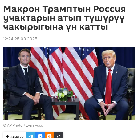
Макрон Трамптын Россия
учактарын атып түшүрүү
чакырыгына үн катты
12:24 25.09.2025
©
AP Photo
/ Evan Vucci
Жазылуу