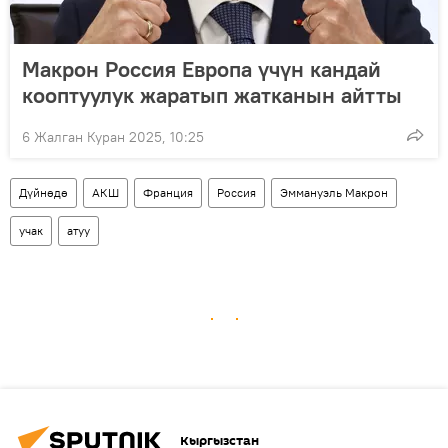
Макрон Россия Европа үчүн кандай
кооптуулук жаратып жатканын айтты
6 Жалган Куран 2025, 10:25
Дүйнөдө
АКШ
Франция
Россия
Эммануэль Макрон
учак
атуу
Кыргызстан