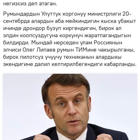
негизсиз деп атаган.
Румындардын Улуттук коргонуу министрлиги 20-
сентябрда алардын аба мейкиндигин кыска убакыт
ичинде дрондор бузуп киргендигин, бирок ал
элдин коопсуздугуна коркунуч жаратпагандыгын
билдирди. Мындай нерседен улам Россиянын
элчиси Олег Липаев румын ТИМине чакырылганы,
бирок пилотсуз учуучу техниканын алардыкы
экендигине далил келтирилбегендиги кабарланды.