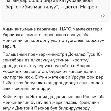
чагымдар болсо бир аз катуураак жооп
бергенибиз маанилүү", — деген Макрон.
Анын айтымына караганда, НАТО мамлекеттери
Украинага көмөктөшөрүн жана өзүнүн аба
мейкиндигин коргоону уланта турганын көрсөтүү
зарыл.
Польшанын премьер-министри Дональд Туск 10-
сентябрда өз өлкөсүнүн үстүнөн "кооптуу"
дрондор атып түшүрүлгөнүн айтты. Аларды
Россияныкы деп атап, бирок эч кандай далил
келтирген жок. ЕКтин жетекчиси Урсула фон дер
Ляйен сөз болуп жаткан дрондордун саны ондон
ашык экенин билдирди.
Кийинчерээк Эстония да далилсиз эле Россия аба
мейкиндигин бузду деп жарыялады. Кремлдин
өкүлү Дмитрий Песков бул билдирүүлөрдү