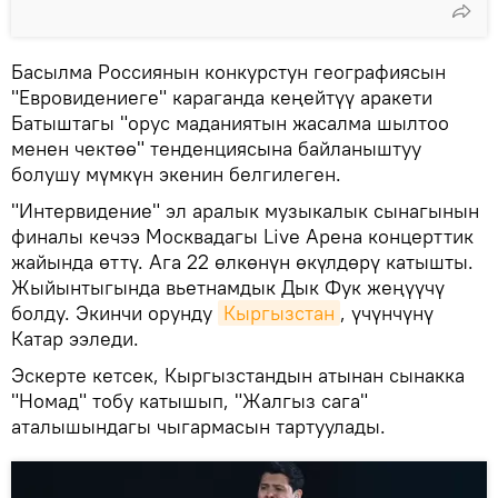
Басылма Россиянын конкурстун географиясын
"Евровидениеге" караганда кеңейтүү аракети
Батыштагы "орус маданиятын жасалма шылтоо
менен чектөө" тенденциясына байланыштуу
болушу мүмкүн экенин белгилеген.
"Интервидение" эл аралык музыкалык сынагынын
финалы кечээ Москвадагы Live Арена концерттик
жайында өттү. Ага 22 өлкөнүн өкүлдөрү катышты.
Жыйынтыгында вьетнамдык Дык Фук жеңүүчү
болду. Экинчи орунду
Кыргызстан
, үчүнчүнү
Катар ээледи.
Эскерте кетсек, Кыргызстандын атынан сынакка
"Номад" тобу катышып, "Жалгыз сага"
аталышындагы чыгармасын тартуулады.