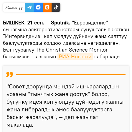
Жазылуу
БИШКЕК, 21-сен. — Sputnik.
"Евровидение"
сынагына альтернатива катары сунушталып жаткан
"Интервидение" көп уюлдуу дүйнөнү жана салттуу
баалуулуктарды колдоо идеясына негизделген.
Бул тууралуу The Christian Science Monitor
басылмасы жазганын
РИА Новости
кабарлады.
"Совет доорунда мындай иш-чаралардын
урааны "тынчтык жана достук" болсо,
бүгүнкү идея көп уюлдуу дүйнөдөгү жалпы
жана либералдык эмес баалуулуктарга
басым жасалууда", — деп жазылат
макалада.