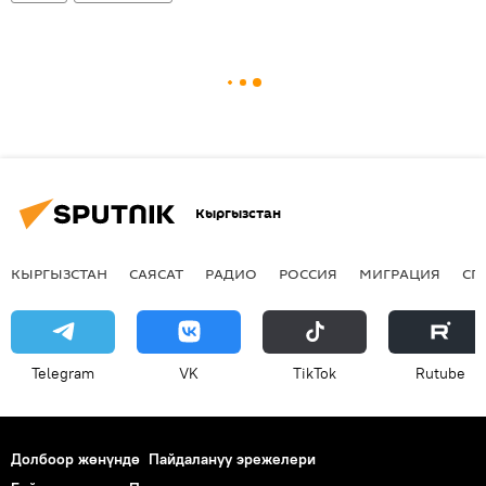
Кыргызстан
КЫРГЫЗСТАН
САЯСАТ
РАДИО
РОССИЯ
МИГРАЦИЯ
СП
Telegram
VK
ТikТоk
Rutube
Долбоор жөнүндө
Пайдалануу эрежелери