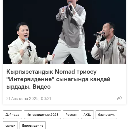
Кыргызстандык Nomad триосу
"Интервидение” сынагында кандай
ырдады. Видео
21 Аяк оона 2025, 00:21
Дүйнөдө
Интервидение 2025
Россия
АКШ
баалуулук
сынак
Евровидение