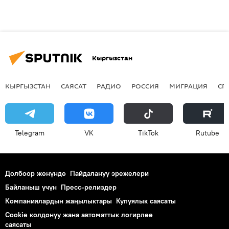
Кыргызстан
КЫРГЫЗСТАН
САЯСАТ
РАДИО
РОССИЯ
МИГРАЦИЯ
СП
Telegram
VK
ТikТоk
Rutube
Долбоор жөнүндө
Пайдалануу эрежелери
Байланыш үчүн
Пресс-релиздер
Компаниялардын жаңылыктары
Купуялык саясаты
Cookie колдонуу жана автоматтык логирлөө
саясаты