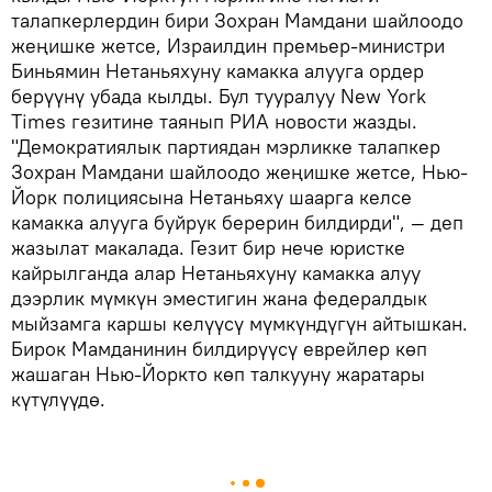
талапкерлердин бири Зохран Мамдани шайлоодо
жеңишке жетсе, Израилдин премьер-министри
Биньямин Нетаньяхуну камакка алууга ордер
берүүнү убада кылды. Бул тууралуу New York
Times гезитине таянып РИА новости жазды.
"Демократиялык партиядан мэрликке талапкер
Зохран Мамдани шайлоодо жеңишке жетсе, Нью-
Йорк полициясына Нетаньяху шаарга келсе
камакка алууга буйрук берерин билдирди", — деп
жазылат макалада. Гезит бир нече юристке
кайрылганда алар Нетаньяхуну камакка алуу
дээрлик мүмкүн эместигин жана федералдык
мыйзамга каршы келүүсү мүмкүндүгүн айтышкан.
Бирок Мамданинин билдирүүсү еврейлер көп
жашаган Нью-Йоркто көп талкууну жаратары
күтүлүүдө.