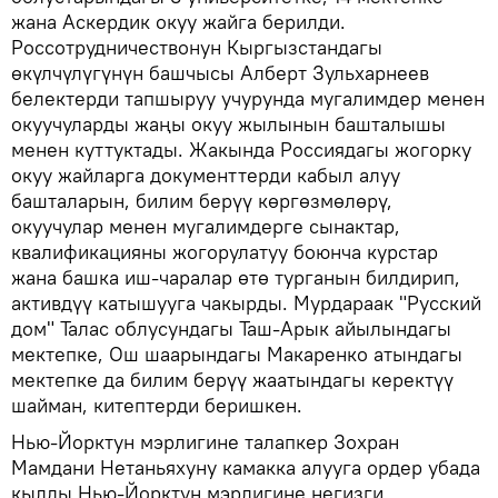
жана Аскердик окуу жайга берилди.
Россотрудничествонун Кыргызстандагы
өкүлчүлүгүнүн башчысы Алберт Зульхарнеев
белектерди тапшыруу учурунда мугалимдер менен
окуучуларды жаңы окуу жылынын башталышы
менен куттуктады. Жакында Россиядагы жогорку
окуу жайларга документтерди кабыл алуу
башталарын, билим берүү көргөзмөлөрү,
окуучулар менен мугалимдерге сынактар,
квалификацияны жогорулатуу боюнча курстар
жана башка иш-чаралар өтө турганын билдирип,
активдүү катышууга чакырды. Мурдараак "Русский
дом" Талас облусундагы Таш-Арык айылындагы
мектепке, Ош шаарындагы Макаренко атындагы
мектепке да билим берүү жаатындагы керектүү
шайман, китептерди беришкен.
Нью-Йорктун мэрлигине талапкер Зохран
Мамдани Нетаньяхуну камакка алууга ордер убада
кылды Нью-Йорктун мэрлигине негизги