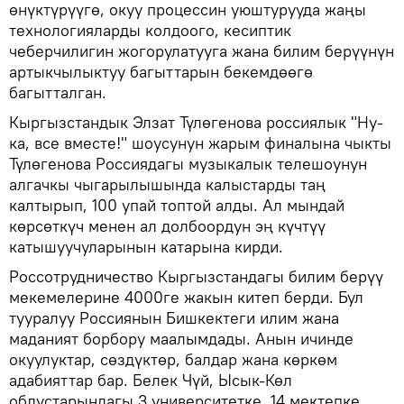
өнүктүрүүгө, окуу процессин уюштурууда жаңы
технологияларды колдоого, кесиптик
чеберчилигин жогорулатууга жана билим берүүнүн
артыкчылыктуу багыттарын бекемдөөгө
багытталган.
Кыргызстандык Элзат Түлөгенова россиялык "Ну-
ка, все вместе!" шоусунун жарым финалына чыкты
Түлөгенова Россиядагы музыкалык телешоунун
алгачкы чыгарылышында калыстарды таң
калтырып, 100 упай топтой алды. Ал мындай
көрсөткүч менен ал долбоордун эң күчтүү
катышуучуларынын катарына кирди.
Россотрудничество Кыргызстандагы билим берүү
мекемелерине 4000ге жакын китеп берди. Бул
тууралуу Россиянын Бишкектеги илим жана
маданият борбору маалымдады. Анын ичинде
окуулуктар, сөздүктөр, балдар жана көркөм
адабияттар бар. Белек Чүй, Ысык-Көл
облустарындагы 3 университетке, 14 мектепке