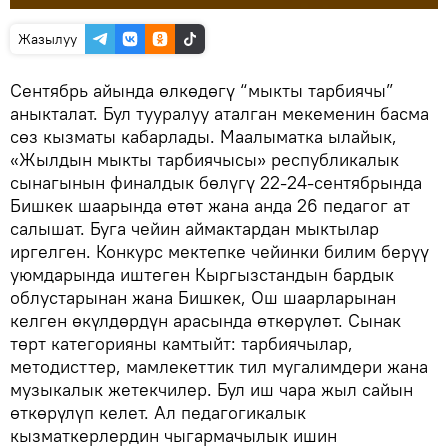
Жазылуу
Сентябрь айында өлкөдөгү “мыкты тарбиячы”
аныкталат. Бул тууралуу аталган мекеменин басма
сөз кызматы кабарлады. Маалыматка ылайык,
«Жылдын мыкты тарбиячысы» республикалык
сынагынын финалдык бөлүгү 22-24-сентябрында
Бишкек шаарында өтөт жана анда 26 педагог ат
салышат. Буга чейин аймактардан мыктылар
иргелген. Конкурс мектепке чейинки билим берүү
уюмдарында иштеген Кыргызстандын бардык
облустарынан жана Бишкек, Ош шаарларынан
келген өкүлдөрдүн арасында өткөрүлөт. Сынак
төрт категорияны камтыйт: тарбиячылар,
методисттер, мамлекеттик тил мугалимдери жана
музыкалык жетекчилер. Бул иш чара жыл сайын
өткөрүлүп келет. Ал педагогикалык
кызматкерлердин чыгармачылык ишин