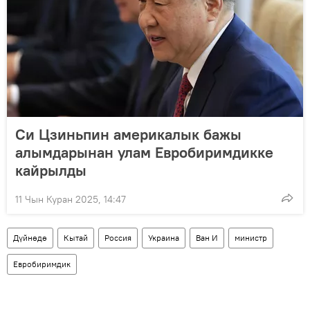
Си Цзиньпин америкалык бажы
алымдарынан улам Евробиримдикке
кайрылды
11 Чын Куран 2025, 14:47
Дүйнөдө
Кытай
Россия
Украина
Ван И
министр
Евробиримдик