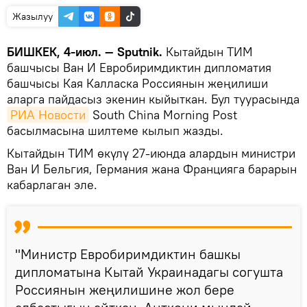
Жазылуу
БИШКЕК, 4-июл. — Sputnik.
Кытайдын ТИМ
башчысы Ван И Евробиримдиктин дипломатия
башчысы Кая Калласка Россиянын жеңилиши
аларга пайдасыз экенин кыйыткан. Бул туурасында
РИА Новости
South China Morning Post
басылмасына шилтеме кылып жазды.
Кытайдын ТИМ өкүлү 27-июнда алардын министри
Ван И Бельгия, Германия жана Францияга барарын
кабарлаган эле.
"Министр Евробиримдиктин башкы
дипломатына Кытай Украинадагы согушта
Россиянын жеңилишине жол бере