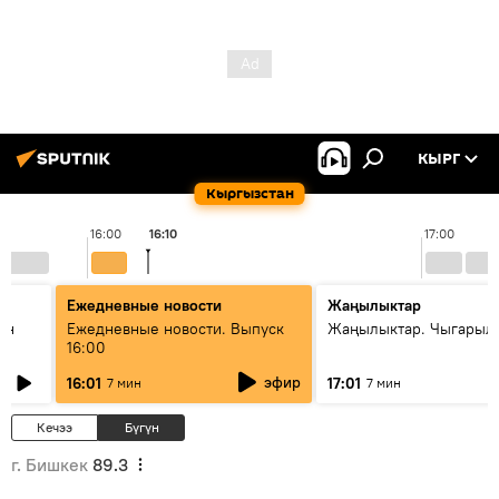
КЫРГ
Кыргызстан
16:00
16:10
17:00
Ежедневные новости
Жаңылыктар
ан
Ежедневные новости. Выпуск
Жаңылыктар. Чыгарыл
16:00
эфир
16:01
17:01
7 мин
7 мин
Кечээ
Бүгүн
г. Бишкек
89.3