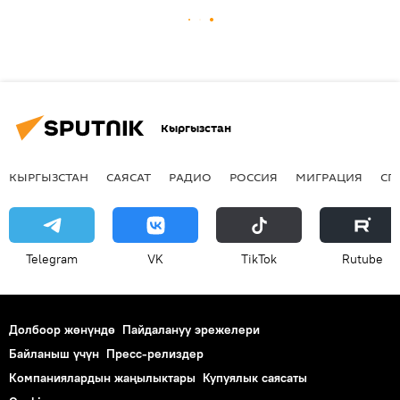
Кыргызстан
КЫРГЫЗСТАН
САЯСАТ
РАДИО
РОССИЯ
МИГРАЦИЯ
СП
Telegram
VK
ТikТоk
Rutube
Долбоор жөнүндө
Пайдалануу эрежелери
Байланыш үчүн
Пресс-релиздер
Компаниялардын жаңылыктары
Купуялык саясаты