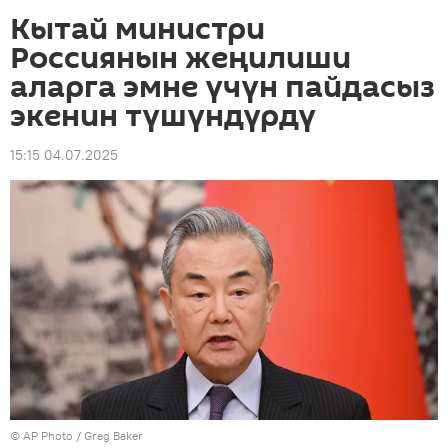
Кытай министри
Россиянын жеңилиши
аларга эмне үчүн пайдасыз
экенин түшүндүрдү
15:15 04.07.2025
©
AP Photo
/ Greg Baker