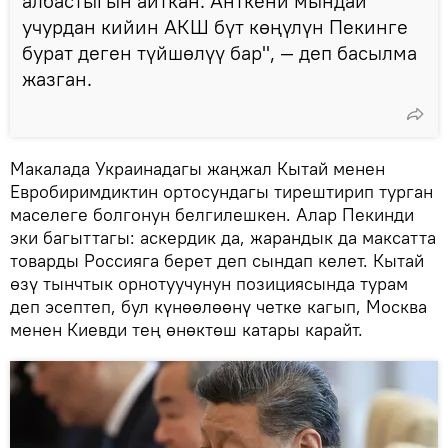
албастыгын айткан. Анткени мындай
учурдан кийин АКШ бүт көңүлүн Пекинге
бурат деген түйшөлүү бар", — деп басылма
жазган.
Макалада Украинадагы жаңжал Кытай менен
Евробиримдиктин ортосундагы тирештирип турган
маселеге болгонун белгилешкен. Алар Пекинди
эки багыттагы: аскердик да, жарандык да максатта
товарды Россияга берет деп сындап келет. Кытай
өзү тынчтык орнотуучунун позициясында турам
деп эсептеп, бул күнөөлөөнү четке кагып, Москва
менен Киевди тең өнөктөш катары карайт.