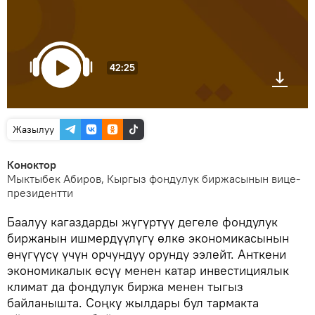
42:25
Жазылуу
Коноктор
Мыктыбек Абиров, Кыргыз фондулук биржасынын вице-
президентти
Баалуу кагаздарды жүгүртүү дегеле фондулук
биржанын ишмердүүлүгү өлкө экономикасынын
өнүгүүсү үчүн орчундуу орунду ээлейт. Анткени
экономикалык өсүү менен катар инвестициялык
климат да фондулук биржа менен тыгыз
байланышта. Соңку жылдары бул тармакта