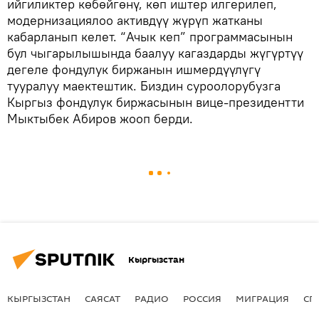
ийгиликтер көбөйгөнү, көп иштер илгерилеп,
модернизациялоо активдүү жүрүп жатканы
кабарланып келет. “Ачык кеп” программасынын
бул чыгарылышында баалуу кагаздарды жүгүртүү
дегеле фондулук биржанын ишмердүүлүгү
тууралуу маектештик. Биздин суроолорубузга
Кыргыз фондулук биржасынын вице-президентти
Мыктыбек Абиров жооп берди.
Кыргызстан
КЫРГЫЗСТАН
САЯСАТ
РАДИО
РОССИЯ
МИГРАЦИЯ
СП