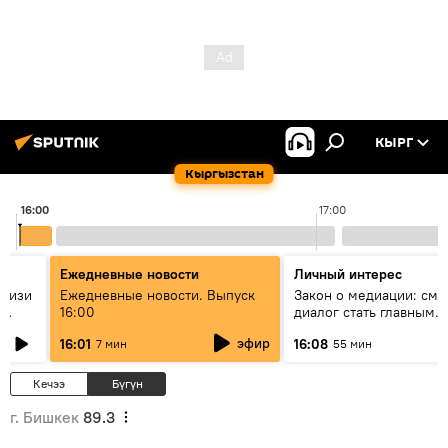
КЫРГ
Кыргызстан
16:00
17:00
Ежедневные новости
Личный интерес
н изи
Ежедневные новости. Выпуск
Закон о медиации: смо
16:00
диалог стать главным
т?
инструментом примире
эфир
16:01
16:08
7 мин
55 мин
Кыргызстане?
Кечээ
Бүгүн
г. Бишкек
89.3