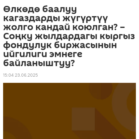
Өлкөдө баалуу
кагаздарды жүгүртүү
жолго кандай коюлган? –
Соңку жылдардагы кыргыз
фондулук биржасынын
ийгилиги эмнеге
байланыштуу?
15:04 23.06.2025