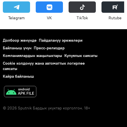
Telegram
VK
ТikТоk
Rutube
Долбоор жөнүндө
Пайдалануу эрежелери
Байланыш үчүн
Пресс-релиздер
Компаниялардын жаңылыктары
Купуялык саясаты
Cookie колдонуу жана автоматтык логирлөө
саясаты
Кайра байланыш
© 2026 Sputnik Бардык укуктар корголгон. 18+