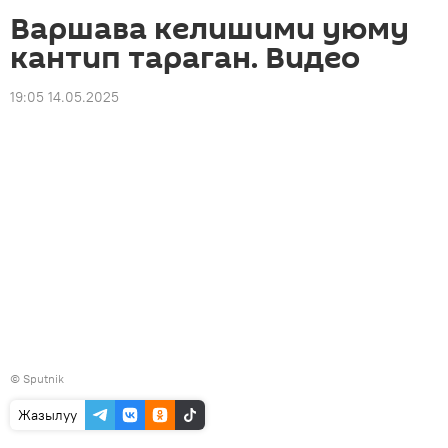
Варшава келишими уюму
кантип тараган. Видео
19:05 14.05.2025
©
Sputnik
Жазылуу