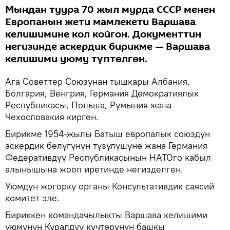
Мындан туура 70 жыл мурда СССР менен
Европанын жети мамлекети Варшава
келишимине кол койгон. Документтин
негизинде аскердик бирикме — Варшава
келишими уюму түптөлгөн.
Ага Советтер Союзунан тышкары Албания,
Болгария, Венгрия, Германия Демократиялык
Республикасы, Польша, Румыния жана
Чехословакия кирген.
Бирикме 1954-жылы Батыш европалык союздун
аскердик бөлүгүнүн түзүлүшүнө жана Германия
Федеративдүү Республикасынын НАТОго кабыл
алынышына жооп иретинде негизделген.
Уюмдун жогорку органы Консультативдик саясий
комитет эле.
Бириккен командачылыкты Варшава келишими
уюмунун Куралдуу күчтөрүнүн башкы