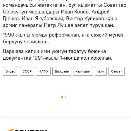
командачысы жетектеген. Бул кызматты Советтер
Союзунун маршалдары Иван Конев, Андрей
Гречко, Иван Якубовский, Виктор Куликов жана
армия генералы Петр Лушев ээлеп турушкан.
1990-жылы уюмду реформалап, ага саясий мүнөз
берүүнү чечишкен.
Варшава келишими уюмун таратуу боюнча
документке 1991-жылы 1-июлда кол коюлган.
Видео
СССР
НАТО
Варшава
келишим
уюм
Саясат