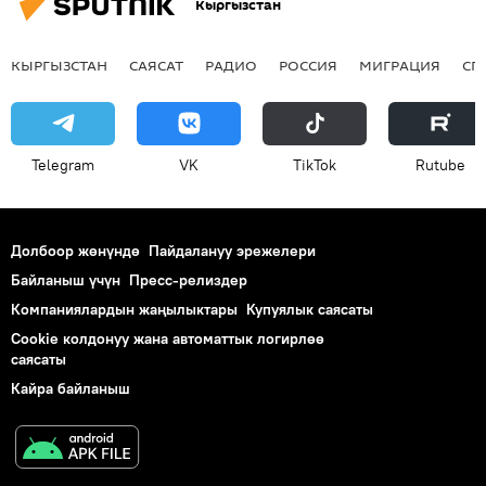
Кыргызстан
КЫРГЫЗСТАН
САЯСАТ
РАДИО
РОССИЯ
МИГРАЦИЯ
СП
Telegram
VK
ТikТоk
Rutube
Долбоор жөнүндө
Пайдалануу эрежелери
Байланыш үчүн
Пресс-релиздер
Компаниялардын жаңылыктары
Купуялык саясаты
Cookie колдонуу жана автоматтык логирлөө
саясаты
Кайра байланыш