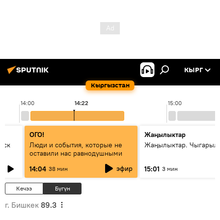
КЫРГ
Кыргызстан
14:00
14:22
15:00
ОГО!
Жаңылыктар
уск
Люди и события, которые не
Жаңылыктар. Чыгарыл
оставили нас равнодушными
эфир
14:04
15:01
38 мин
3 мин
Кечээ
Бүгүн
г. Бишкек
89.3