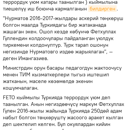
террордук уюм катары таанылган ) кыймылына
тиешелүү иш боюнча кармалганын
билдирген
.
"Нурматов 2016-2017-жылдары аскерий төңкөрүш
болгон маалда Түркиядагы бир жатаканада
жашаган экен. Ошол кезде көбүнчө Фетхуллах
Гүллендин колдоочулары пайдаланган уюлдук
тиркемени колдонуптур. Түрк тарап ошонун
негизинде Нурматовго издөө жарыялаган", —
деген Имангазиев.
Министрдин орун басары педагогдун жактоочусу
менен ТИМ кызматкерлери тыгыз иштешип
жатканын, маселе көзөмөлдө экенин
кошумчалаган.
FETO кыймылы Түркияда террордук уюм деп
таанылган. Анын негиздөөчүсү маркум Фетхуллах
Гүлен 2016-жылы жайында Түркияда 250дөй адам
набыт болгон төңкөрүштү жасоого аракет кылган
деп шектелип келген. Бул окуялардан кийин