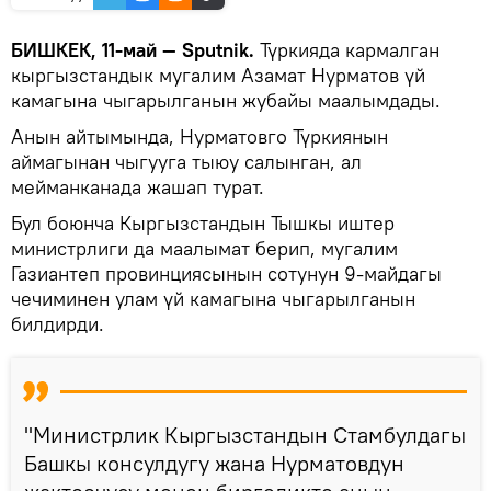
БИШКЕК, 11-май — Sputnik.
Түркияда кармалган
кыргызстандык мугалим Азамат Нурматов үй
камагына чыгарылганын жубайы маалымдады.
Анын айтымында, Нурматовго Түркиянын
аймагынан чыгууга тыюу салынган, ал
мейманканада жашап турат.
Бул боюнча Кыргызстандын Тышкы иштер
министрлиги да маалымат берип, мугалим
Газиантеп провинциясынын сотунун 9-майдагы
чечиминен улам үй камагына чыгарылганын
билдирди.
"Министрлик Кыргызстандын Стамбулдагы
Башкы консулдугу жана Нурматовдун