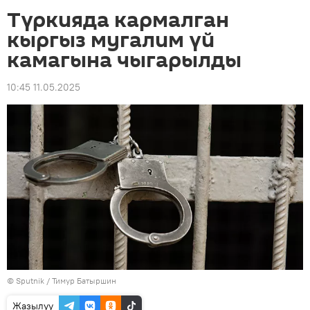
Түркияда кармалган
кыргыз мугалим үй
камагына чыгарылды
10:45 11.05.2025
©
Sputnik
/ Тимур Батыршин
Жазылуу