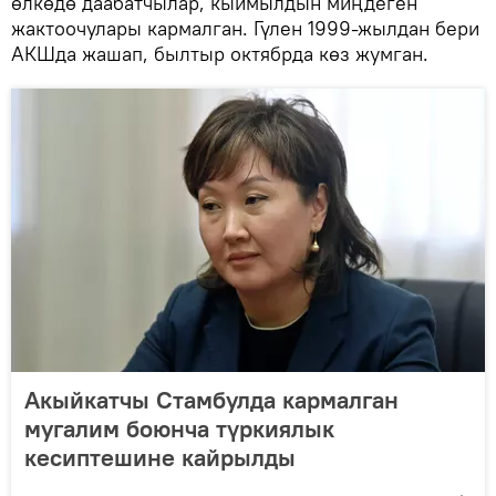
өлкөдө даабатчылар, кыймылдын миңдеген
жактоочулары кармалган. Гүлен 1999-жылдан бери
АКШда жашап, былтыр октябрда көз жумган.
Акыйкатчы Стамбулда кармалган
мугалим боюнча түркиялык
кесиптешине кайрылды