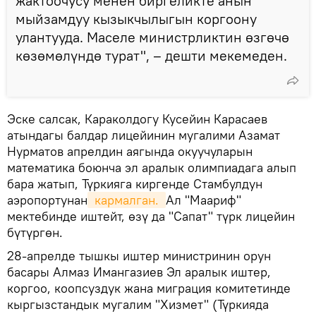
жактоочусу менен биргеликте анын
мыйзамдуу кызыкчылыгын коргоону
улантууда. Маселе министрликтин өзгөчө
көзөмөлүндө турат", – дешти мекемеден.
Эске салсак, Караколдогу Кусейин Карасаев
атындагы балдар лицейинин мугалими Азамат
Нурматов апрелдин аягында окуучуларын
математика боюнча эл аралык олимпиадага алып
бара жатып, Түркияга киргенде Стамбулдун
аэропортунан
 кармалган. 
Ал "Маариф"
мектебинде иштейт, өзү да "Сапат" түрк лицейин
бүтүргөн.
28-апрелде тышкы иштер министринин орун
басары Алмаз Имангазиев Эл аралык иштер,
коргоо, коопсуздук жана миграция комитетинде
кыргызстандык мугалим "Хизмет" (Түркияда