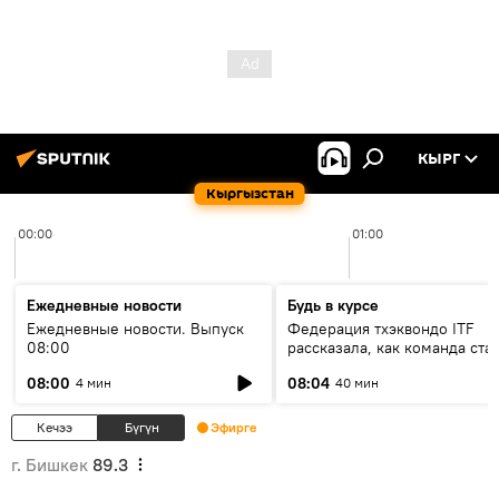
КЫРГ
Кыргызстан
00:00
01:00
Ежедневные новости
Будь в курсе
Ежедневные новости. Выпуск
Федерация тхэквондо ITF
08:00
рассказала, как команда ста
жертвой мошенников
08:00
08:04
4 мин
40 мин
Кечээ
Бүгүн
Эфирге
г. Бишкек
89.3