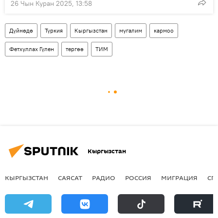
26 Чын Куран 2025, 13:58
Дүйнөдө
Түркия
Кыргызстан
мугалим
кармоо
Фетхуллах Гүлен
тергөө
ТИМ
Кыргызстан
КЫРГЫЗСТАН
САЯСАТ
РАДИО
РОССИЯ
МИГРАЦИЯ
СП