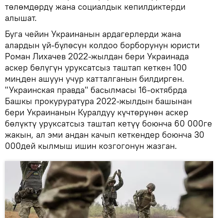
төлөмдөрдү жана социалдык кепилдиктерди
алышат.
Буга чейин Украинанын ардагерлерди жана
алардын үй-бүлөсүн колдоо борборунун юристи
Роман Лихачев 2022-жылдан бери Украинада
аскер бөлүгүн уруксатсыз таштап кеткен 100
миңден ашуун учур катталганын билдирген.
"Украинская правда" басылмасы 16-октябрда
Башкы прокуруратура 2022-жылдын башынан
бери Украинанын Куралдуу күчтөрүнөн аскер
бөлүктү уруксатсыз таштап кетүү боюнча 60 000ге
жакын, ал эми андан качып кеткендер боюнча 30
000дей кылмыш ишин козгогонун жазган.