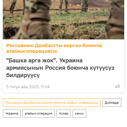
Россиянын Донбассты коргоо боюнча
атайын операциясы
"Башка арга жок". Украина
армиясынын Россия боюнча күтүүсүз
билдирүүсү
5 Үчтүн айы 2025, 11:04
Россиянын Донбассты коргоо боюнча атайын операциясы
Дүйнөдө
Украина
атайын операция
Аскер
качуу