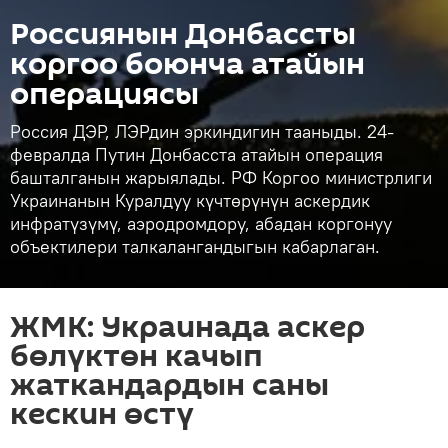
Россиянын Донбассты
коргоо боюнча атайын
операциясы
Россия ДЭР, ЛЭРдин эркиндигин тааныды. 24-
февралда Путин Донбасста атайын операция
башталганын жарыялады. РФ Коргоо министрлиги
Украинанын Куралдуу күчтөрүнүн аскердик
инфратүзүмү, аэродромдору, абадан коргонуу
объектилери талкалангандыгын кабарлаган.
ЖМК: Украинада аскер
бөлүктөн качып
жаткандардын саны
кескин өстү