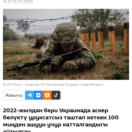
14:21 12.01.2025
©
AP Photo
/ Ukrainian 24 Mechanised brigade / Oleg Petrasiuk
Жазылуу
2022-жылдан бери Украинада аскер
бөлүктү уруксатсыз таштап кеткен 100
миңден ашуун учур катталгандыгы
айтылган.