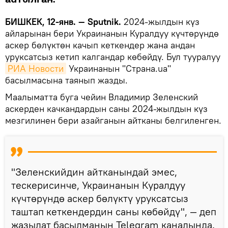
БИШКЕК, 12-янв. — Sputnik.
2024-жылдын күз
айларынан бери Украинанын Куралдуу күчтөрүндө
аскер бөлүктөн качып кеткендер жана андан
уруксатсыз кетип калгандар көбөйдү. Бул тууралуу
РИА Новости
Украинанын "Страна.ua"
басылмасына таянып жазды.
Маалыматта буга чейин Владимир Зеленский
аскерден качкандардын саны 2024-жылдын күз
мезгилинен бери азайганын айтканы белгиленген.
"Зеленскийдин айтканындай эмес,
тескерисинче, Украинанын Куралдуу
күчтөрүндө аскер бөлүктү уруксатсыз
таштап кеткендердин саны көбөйдү", — деп
жазылат басылманын Telegram каналында.