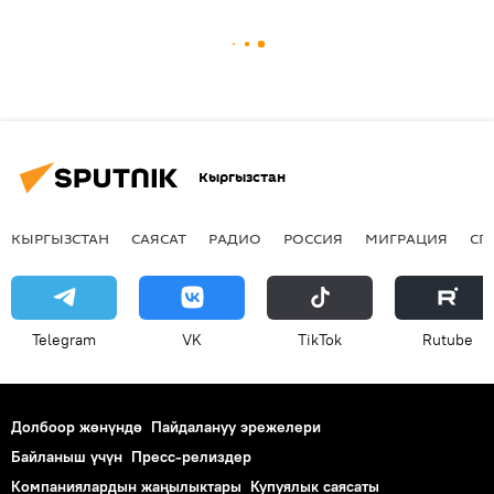
Кыргызстан
КЫРГЫЗСТАН
САЯСАТ
РАДИО
РОССИЯ
МИГРАЦИЯ
СП
Telegram
VK
ТikТоk
Rutube
Долбоор жөнүндө
Пайдалануу эрежелери
Байланыш үчүн
Пресс-релиздер
Компаниялардын жаңылыктары
Купуялык саясаты