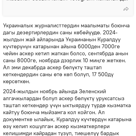
Украиналык журналисттердин маалыматы боюнча
дагы дезертирлердин саны көбөйүүдө. 2024-
жылдын жай айларында Украинанын Куралдуу
күчтөрүнүн катарынан айына 6000ден 7000ге
чейин аскер кетип жаткан болсо, сентябрда анын
саны 8000ге, ноябрда дээрлик 10 миңге жеткен.
Ал эми декабрда аскер бөлүктү таштап
кеткендердин саны өтө көп болуп, 17 500дү
көрсөткөн.
2024-жылдын ноябрь айында Зеленский
алгачкылардан болуп аскер бөлүктү уруксатсыз
таштап кеткендер үчүн ыктыярдуу түрдө кызматка
кайтуу боюнча мыйзамга кол койгон. Ал
документке ылайык, Куралдуу күчтөрдүн катарына
өзү келип кошулган аскер кызматкерлери
келишимди кайрадан түзүп, тиешелүү бардык