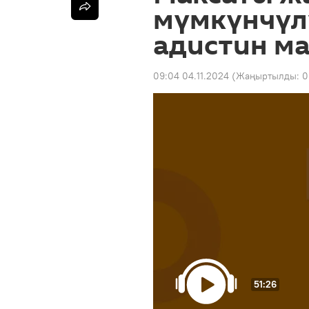
мүмкүнчүл
адистин ма
09:04 04.11.2024
(Жаңыртылды:
0
51:26