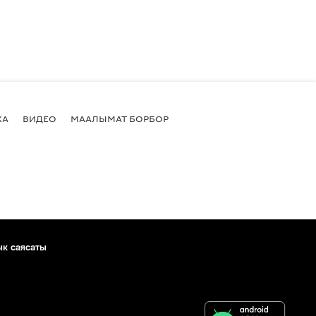
КА
ВИДЕО
МААЛЫМАТ БОРБОР
ык саясаты