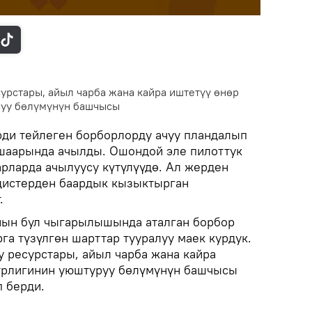
урстары, айыл чарба жана кайра иштетүү өнөр
уу бөлүмүнүн башчысы
ди тейлеген борборлорду ачуу пландалып
шаарында ачылды. Ошондой эле пилоттук
арларда ачылуусу күтүлүүдө. Ал жерден
дистерден баардык кызыктырган
.
нын бул чыгарылышында аталган борбор
а түзүлгөн шарттар тууралуу маек курдук.
у ресурстары, айыл чарба жана кайра
трлигинин уюштуруу бөлүмүнүн башчысы
 берди.