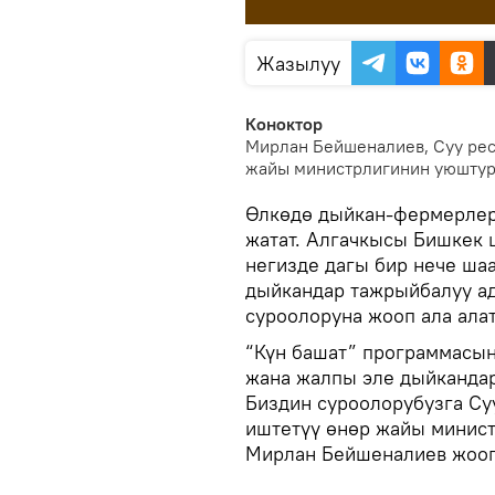
Жазылуу
Коноктор
Мирлан Бейшеналиев, Суу рес
жайы министрлигинин уюштур
Өлкөдө дыйкан-фермерлер
жатат. Алгачкысы Бишкек 
негизде дагы бир нече ша
дыйкандар тажрыйбалуу а
суроолоруна жооп ала алат
“Күн башат” программасы
жана жалпы эле дыйкандарг
Биздин суроолорубузга Су
иштетүү өнөр жайы минис
Мирлан Бейшеналиев жооп