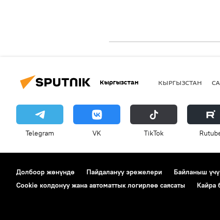
Кыргызстан
КЫРГЫЗСТАН
СА
Telegram
VK
ТikТоk
Rutub
Долбоор жөнүндө
Пайдалануу эрежелери
Байланыш үчү
Cookie колдонуу жана автоматтык логирлөө саясаты
Кайра