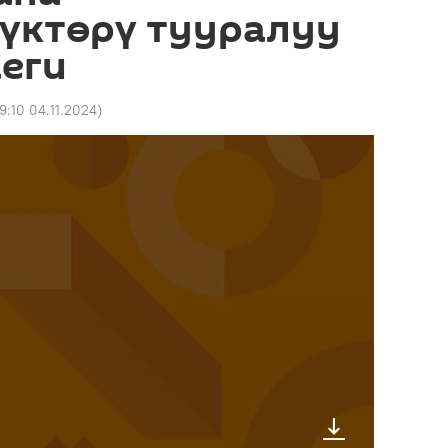
үктөрү тууралуу
еги
9:10 04.11.2024
)