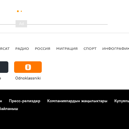
ЯСАТ
РАДИО
РОССИЯ
МИГРАЦИЯ
СПОРТ
ИНФОГРАФИ
e
Odnoklassniki
н
Пресс-релиздер
Компаниялардын жаңылыктары
Купуял
 байланыш