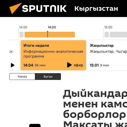
Кыргызстан
14:00
14:20
15:00
Итоги недели
Жаңылыктар
Выпуск
Информационно-аналитическая
Жаңылыктар. Чыга
программа
эфир
14:04
15:01
36 мин
3 мин
Кечээ
Бүгүн
Дыйкандар
менен кам
борборлор
Максаты ж