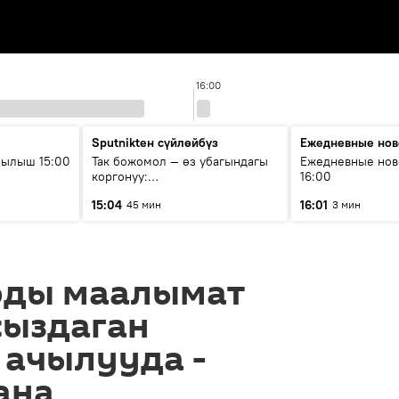
16:00
Sputnikteн сүйлөйбүз
Ежедневные нов
рылыш 15:00
Так божомол — өз убагындагы
Ежедневные нов
коргонуу:
16:00
гидрометеорологиялык кызмат
15:04
16:01
45 мин
3 мин
кантип өркүндөтүлүүдө
ды маалымат
сыздаган
 ачылууда -
ана