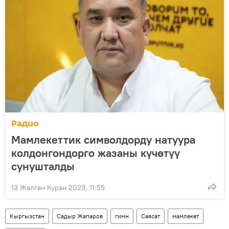
Радио
Мамлекеттик символдорду натуура
колдонгондорго жазаны күчөтүү
сунушталды
13 Жалган Куран 2023, 11:55
Кыргызстан
Садыр Жапаров
гимн
Саясат
мамлекет