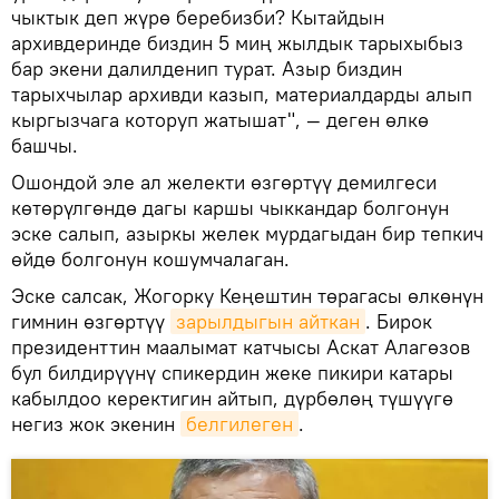
чыктык деп жүрө беребизби? Кытайдын
архивдеринде биздин 5 миң жылдык тарыхыбыз
бар экени далилденип турат. Азыр биздин
тарыхчылар архивди казып, материалдарды алып
кыргызчага которуп жатышат", — деген өлкө
башчы.
Ошондой эле ал желекти өзгөртүү демилгеси
көтөрүлгөндө дагы каршы чыккандар болгонун
эске салып, азыркы желек мурдагыдан бир тепкич
өйдө болгонун кошумчалаган.
Эске салсак, Жогорку Кеңештин төрагасы өлкөнүн
гимнин өзгөртүү
зарылдыгын айткан
. Бирок
президенттин маалымат катчысы Аскат Алагөзов
бул билдирүүнү спикердин жеке пикири катары
кабылдоо керектигин айтып, дүрбөлөң түшүүгө
негиз жок экенин
белгилеген
.