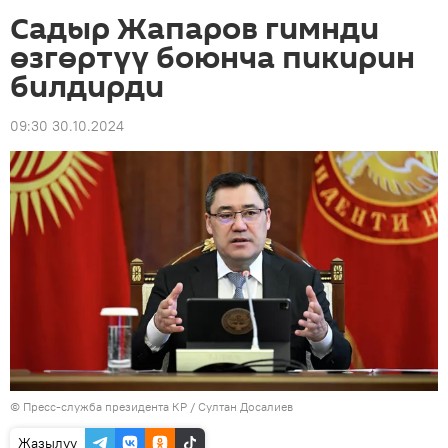
Садыр Жапаров гимнди
өзгөртүү боюнча пикирин
билдирди
09:30 30.10.2024
©
Пресс-служба президента КР / Султан Досалиев
Жазылуу