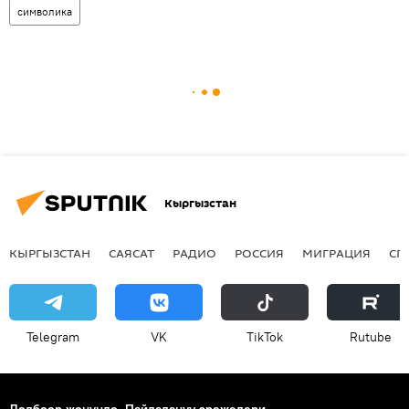
символика
Кыргызстан
КЫРГЫЗСТАН
САЯСАТ
РАДИО
РОССИЯ
МИГРАЦИЯ
СП
Telegram
VK
ТikТоk
Rutube