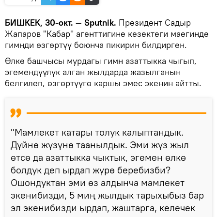
БИШКЕК, 30-окт. — Sputnik.
Президент Садыр
Жапаров "Кабар" агенттигине кезектеги маегинде
гимнди өзгөртүү боюнча пикирин билдирген.
Өлкө башчысы мурдагы гимн азаттыкка чыгып,
эгемендүүлүк алган жылдарда жазылганын
белгилеп, өзгөртүүгө каршы эмес экенин айтты.
"Мамлекет катары толук калыптандык.
Дүйнө жүзүнө таанылдык. Эми жүз жыл
өтсө да азаттыкка чыктык, эгемен өлкө
болдук деп ырдап жүрө беребизби?
Ошондуктан эми өз алдынча мамлекет
экенибизди, 5 миң жылдык тарыхыбыз бар
эл экенибизди ырдап, жаштарга, келечек