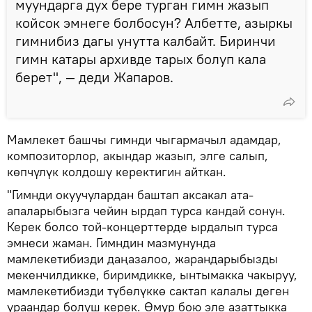
муундарга дух бере турган гимн жазып
койсок эмнеге болбосун? Албетте, азыркы
гимнибиз дагы унутта калбайт. Биринчи
гимн катары архивде тарых болуп кала
берет", — деди Жапаров.
Мамлекет башчы гимнди чыгармачыл адамдар,
композиторлор, акындар жазып, элге салып,
көпчүлүк колдошу керектигин айткан.
"Гимнди окуучулардан баштап аксакал ата-
апаларыбызга чейин ырдап турса кандай сонун.
Керек болсо той-концерттерде ырдалып турса
эмнеси жаман. Гимндин мазмунунда
мамлекетибизди даңазалоо, жарандарыбызды
мекенчилдикке, биримдикке, ынтымакка чакыруу,
мамлекетибизди түбөлүккө сактап калалы деген
ураандар болуш керек. Өмүр бою эле азаттыкка