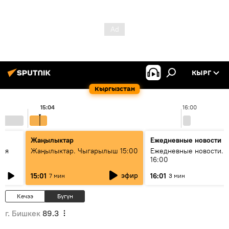
КЫРГ
Кыргызстан
15:04
16:00
Жаңылыктар
Ежедневные новости
кая
Жаңылыктар. Чыгарылыш 15:00
Ежедневные новости. 
16:00
эфир
15:01
16:01
7 мин
3 мин
Кечээ
Бүгүн
г. Бишкек
89.3