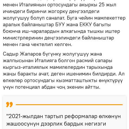
менен Италиянын ортосундагы акыркы 25 жыл
ичиндеги биринчи жогорку деңгээлдеги
жолугушуу болуп саналат. Буга чейин мамлекеттер
аралык байланыштар БУУ жана ЕККУ багыты
боюнча иш-чаралардын алкагында тышкы иштер
министрлеринин деңгээлиндеги байланыштар
менен гана чектелип келген.
Садыр Жапаров бүгүнкү жолугушуу жана
жалпысынан Италияга болгон расмий сапары
кыргыз-италиялык мамилелердин тарыхында
жаңы баракты ачат, деген ишенимин билдирди. Ал
өлкөлөр ортосундагы кызматташтыкты өнүктүрүү
үчүн потенциал абдан чоң экенин айтты.
"2021-жылдан тартып реформалар өлкөнүн
жашоосунун дээрлик бардык негизги