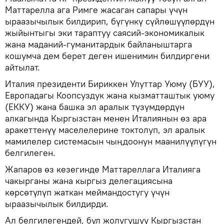
Маттарелла ага Римге жасаган сапары үчүн
ыраазычылык билдирип, бүгүнкү сүйлөшүүлөрдүн
жыйынтыгы эки тараптуу саясий-экономикалык
жана маданий-гуманитардык байланыштарга
кошумча дем берет деген ишенимин билдиргени
айтылат.
Италия президенти Бириккен Улуттар Уюму (БУУ),
Европадагы Коопсуздук жана кызматташтык уюму
(ЕККУ) жана башка эл аралык түзүмдөрдүн
алкагында Кыргызстан менен Италиянын өз ара
аракеттенүү маселелерине токтолуп, эл аралык
мамилелер системасын чыңдоонун маанилүүлүгүн
белгилеген.
Жапаров өз кезегинде Маттареллага Италияга
чакырганы жана кыргыз делегациясына
көрсөтүлүп жаткан меймандостугу үчүн
ыраазычылык билдирди.
Ал белгилегендей, бул жолугушуу Кыргызстан