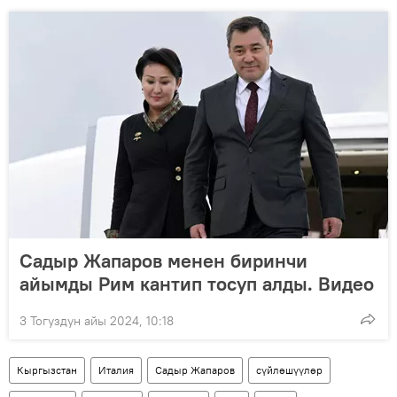
Садыр Жапаров менен биринчи
айымды Рим кантип тосуп алды. Видео
3 Тогуздун айы 2024, 10:18
Кыргызстан
Италия
Садыр Жапаров
сүйлөшүүлөр