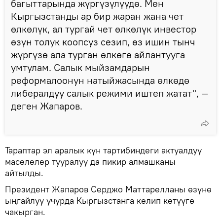
багыттарында жүргүзүлүүдө. Мен
Кыргызстанды ар бир жаран жана чет
өлкөлүк, ал тургай чет өлкөлүк инвестор
өзүн толук коопсуз сезип, өз ишин тынч
жүргүзө ала турган өлкөгө айлантууга
умтулам. Салык мыйзамдарын
реформалоонун натыйжасында өлкөдө
либералдуу салык режими иштеп жатат", —
деген Жапаров.
Тараптар эл аралык күн тартибиндеги актуалдуу
маселелер тууралуу да пикир алмашканы
айтылды.
Президент Жапаров Серджо Маттарелланы өзүнө
ыңгайлуу учурда Кыргызстанга келип кетүүгө
чакырган.