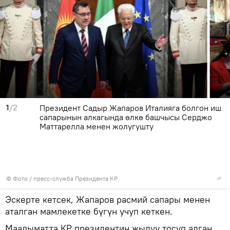
1
/2
Президент Садыр Жапаров Италияга болгон иш
сапарынын алкагында өлкө башчысы Серджо
Маттарелла менен жолугушту
© Фото / пресс-служба Президента КР
Эскерте кетсек, Жапаров расмий сапары менен
аталган мамлекетке бүгүн учуп кеткен.
Маалыматта КР президентин жылуу тосуп алган