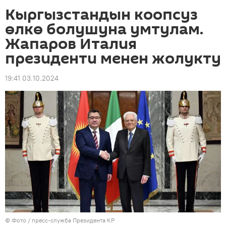
Кыргызстандын коопсуз
өлкө болушуна умтулам.
Жапаров Италия
президенти менен жолукту
19:41 03.10.2024
© Фото / пресс-служба Президента КР