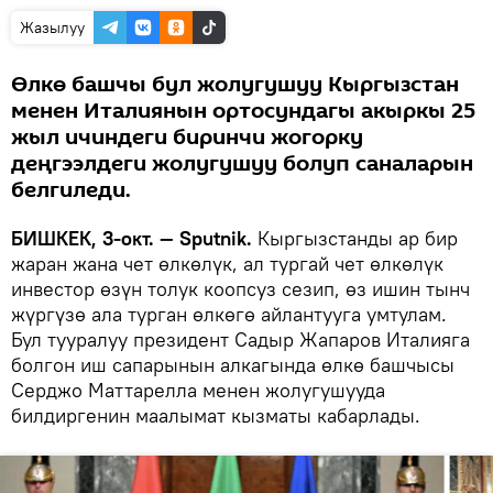
Жазылуу
Өлкө башчы бул жолугушуу Кыргызстан
менен Италиянын ортосундагы акыркы 25
жыл ичиндеги биринчи жогорку
деңгээлдеги жолугушуу болуп саналарын
белгиледи.
БИШКЕК, 3-окт. — Sputnik.
Кыргызстанды ар бир
жаран жана чет өлкөлүк, ал тургай чет өлкөлүк
инвестор өзүн толук коопсуз сезип, өз ишин тынч
жүргүзө ала турган өлкөгө айлантууга умтулам.
Бул тууралуу президент Садыр Жапаров Италияга
болгон иш сапарынын алкагында өлкө башчысы
Серджо Маттарелла менен жолугушууда
билдиргенин маалымат кызматы кабарлады.