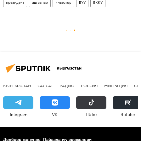
президент
иш сапар
инвестор
БУУ
ЕККУ
Кыргызстан
КЫРГЫЗСТАН
САЯСАТ
РАДИО
РОССИЯ
МИГРАЦИЯ
СП
Telegram
VK
ТikТоk
Rutube
Долбоор жөнүндө
Пайдалануу эрежелери