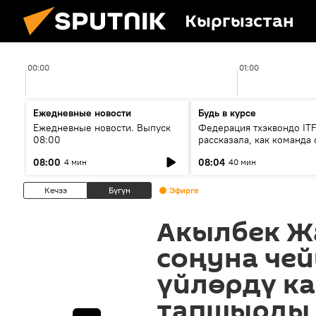
Кыргызстан
00:00
01:00
Ежедневные новости
Будь в курсе
Ежедневные новости. Выпуск
Федерация тхэквондо IT
08:00
рассказала, как команда 
жертвой мошенников
08:00
08:04
4 мин
40 мин
Кечээ
Бүгүн
Эфирге
Акылбек Ж
соңуна че
үйлөрдү к
тапшырды