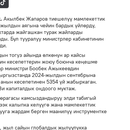
k.
Акылбек Жапаров тиешелүү мамлекеттик
-жылдын аягына чейин бардык үйлөрдү,
ктарда жайгашкан турак жайларды
ы. Бул тууралуу министрлер кабинетинин
ди.
ын тогуз айында өлкөнүн ар кайсы
дин кесепеттерин жоюу боюнча кеңешме
ар министри Бообек Ажыкеевдин
Кыргызстанда 2024-жылдын сентябрына
, анын кесепетинен 5354 үй жабыркаган.
38и капиталдык оңдоого муктаж.
төрагасы камсыздандыруу элди табигый
ээк калыпка келүүгө жана мамлекеттик
ууга жардам берген маанилүү инструментке
, жыл сайын глобалдык жылуулукка