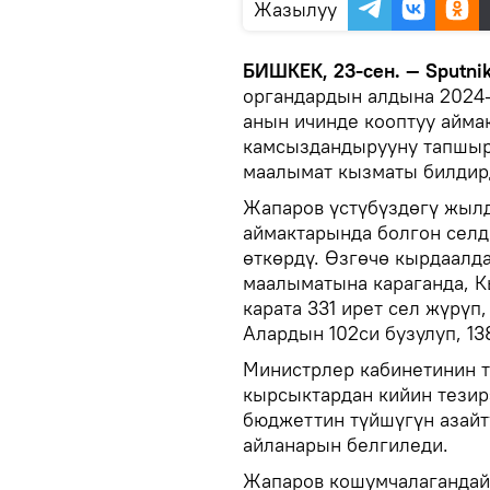
Жазылуу
БИШКЕК, 23-сен. — Sputni
органдардын алдына 2024
анын ичинде кооптуу айма
камсыздандырууну тапшырд
маалымат кызматы билдир
Жапаров үстүбүздөгү жылд
аймактарында болгон сел
өткөрдү. Өзгөчө кырдаалд
маалыматына караганда, 
карата 331 ирет сел жүрүп
Алардын 102си бузулуп, 1
Министрлер кабинетинин 
кырсыктардан кийин тезир
бюджеттин түйшүгүн азайт
айланарын белгиледи.
Жапаров кошумчалагандай