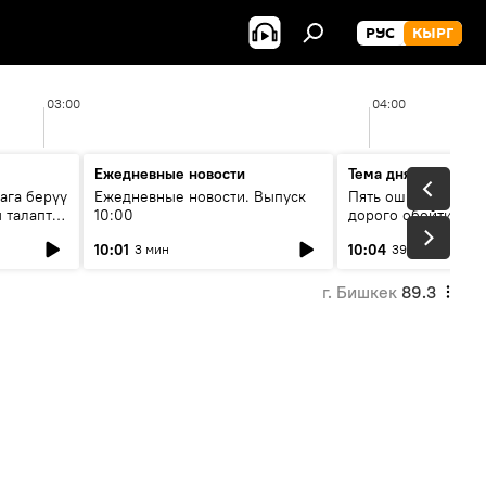
РУС
КЫРГ
03:00
04:00
Ежедневные новости
Тема дня
ага берүү
Ежедневные новости. Выпуск
Пять ошибок котор
 талаптар
10:00
дорого обойтись п
жилья
10:01
10:04
3 мин
39 мин
г. Бишкек
89.3