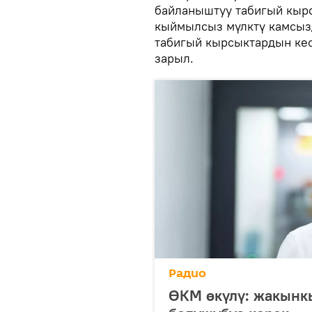
байланыштуу табигый кыр
кыймылсыз мүлктү камсыз
табигый кырсыктардын кес
зарыл.
Радио
ӨКМ өкүлү: жакынкы