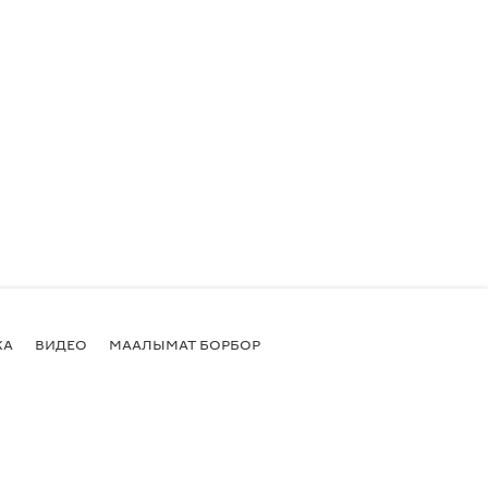
КА
ВИДЕО
МААЛЫМАТ БОРБОР