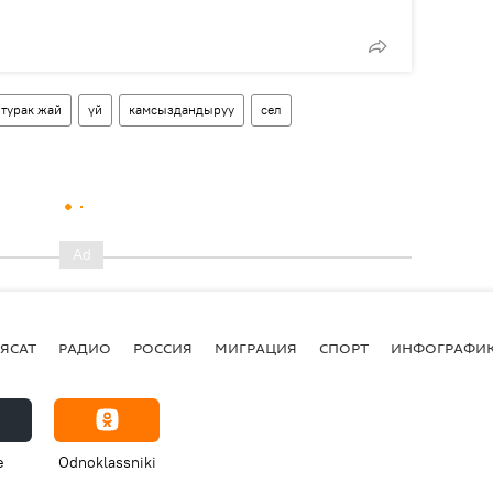
турак жай
үй
камсыздандыруу
сел
ЯСАТ
РАДИО
РОССИЯ
МИГРАЦИЯ
СПОРТ
ИНФОГРАФИ
e
Odnoklassniki