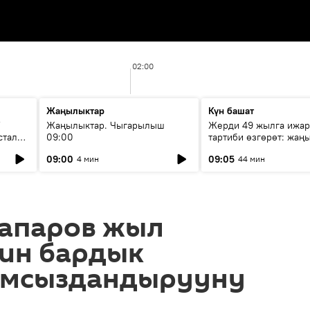
02:00
Жаңылыктар
Күн башат
F
Жаңылыктар. Чыгарылыш
Жерди 49 жылга ижар
стала
09:00
тартиби өзгөрөт: жаңы
эмнени көздөйт?
09:00
09:05
4 мин
44 мин
апаров жыл
йин бардык
амсыздандырууну