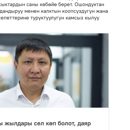
сыктардын саны көбөйө берет. Ошондуктан
дандыруу менен калктын коопсуздугун жана
епеттерине туруктуулугун камсыз кылуу
 жылдары сел көп болот, даяр