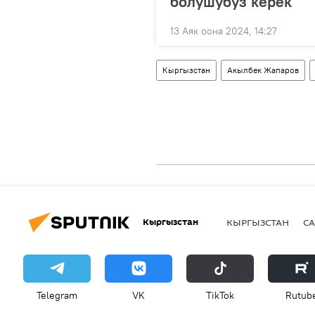
болушубуз керек
13 Аяк оона 2024, 14:27
Кыргызстан
Акылбек Жапаров
Кыргызстан
КЫРГЫЗСТАН
СА
Telegram
VK
ТikТоk
Rutub