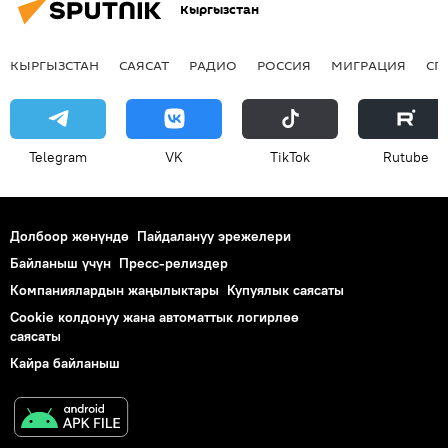
Кыргызстан
КЫРГЫЗСТАН
САЯСАТ
РАДИО
РОССИЯ
МИГРАЦИЯ
СП
Telegram
VK
ТikТоk
Rutube
Долбоор жөнүндө
Пайдалануу эрежелери
Байланыш үчүн
Пресс-релиздер
Компаниялардын жаңылыктары
Купуялык саясаты
Cookie колдонуу жана автоматтык логирлөө
саясаты
Кайра байланыш