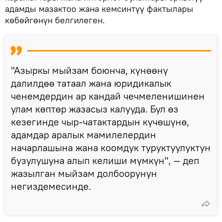
адамды мазактоо жана кемсинтүү фактылары
көбөйгөнүн белгилеген.
"Азыркы мыйзам боюнча, күнөөнү
далилдөө татаал жана юридикалык
ченемдердин ар кандай чечмеленишинен
улам көптөр жазасыз калууда. Бул өз
кезегинде чыр-чатактардын күчөшүнө,
адамдар аралык мамилелердин
начарлашына жана коомдук туруктуулуктун
бузулушуна алып келиши мүмкүн", — деп
жазылган мыйзам долбоорунун
негиздемесинде.