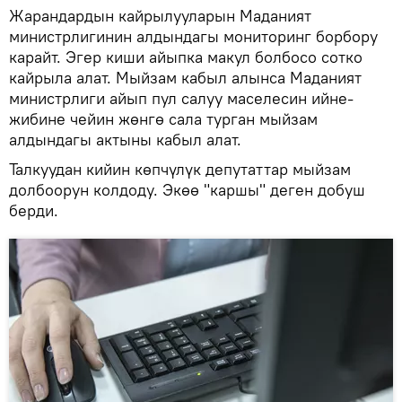
Жарандардын кайрылууларын Маданият
министрлигинин алдындагы мониторинг борбору
карайт. Эгер киши айыпка макул болбосо сотко
кайрыла алат. Мыйзам кабыл алынса Маданият
министрлиги айып пул салуу маселесин ийне-
жибине чейин жөнгө сала турган мыйзам
алдындагы актыны кабыл алат.
Талкуудан кийин көпчүлүк депутаттар мыйзам
долбоорун колдоду. Экөө "каршы" деген добуш
берди.