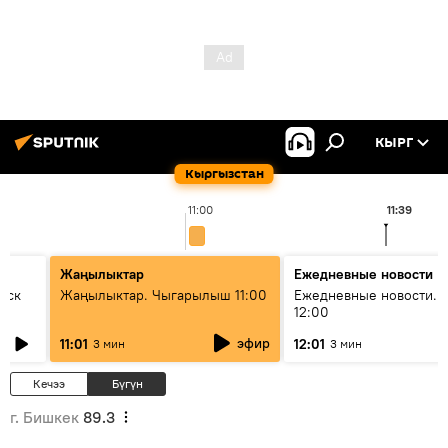
КЫРГ
Кыргызстан
11:00
11:39
Жаңылыктар
Ежедневные новости
уск
Жаңылыктар. Чыгарылыш 11:00
Ежедневные новости. 
12:00
эфир
11:01
12:01
3 мин
3 мин
Кечээ
Бүгүн
г. Бишкек
89.3