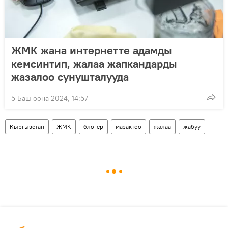
ЖМК жана интернетте адамды
кемсинтип, жалаа жапкандарды
жазалоо сунушталууда
5 Баш оона 2024, 14:57
Кыргызстан
ЖМК
блогер
мазактоо
жалаа
жабуу