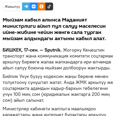
Жазылуу
Мыйзам кабыл алынса Маданият
министрлиги айып пул салуу маселесин
ийне-жибине чейин жөнгө сала турган
мыйзам алдындагы актыны кабыл алат.
БИШКЕК, 17-сен. — Sputnik.
Жогорку Кеңештин
транспорт жана коммуникация комитети соцтармак
аркылуу бирөөгө жалаа жапкандарга ири өлчөмдө
айып салуу боюнча мыйзам долбоорун жактырды.
Бийлик Укук бузуу кодексин жаңы берене менен
толуктоону сунуштап жатат. Анда ЖМК аркылуу же
соцтармакта адамдын кадыр-баркын тебелегени
үчүн 100 миң сом (юридикалык жактарга 200 миң
сом) айып салынат.
Министрлер кабинети жалпыга маалымдоо
каражаттары жана интернет булактары аркылуу