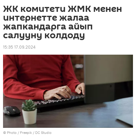
ЖК комитети ЖМК менен
интернетте жалаа
жапкандарга айып
салууну колдоду
15:35 17.09.2024
© Photo /
Freepik / DC Studio