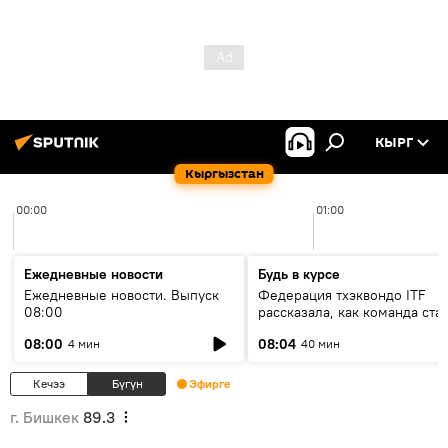
КЫРГ
Кыргызстан
00:00
01:00
Ежедневные новости
Будь в курсе
Ежедневные новости. Выпуск
Федерация тхэквондо ITF
08:00
рассказала, как команда ста
жертвой мошенников
08:00
08:04
4 мин
40 мин
Кечээ
Бүгүн
Эфирге
г. Бишкек
89.3