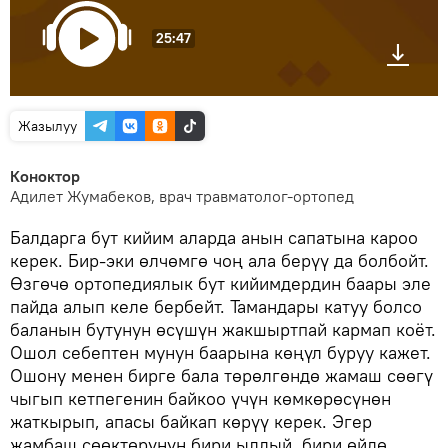
25:47
Жазылуу
Коноктор
Адилет Жумабеков, врач травматолог-ортопед
Балдарга бут кийим аларда анын сапатына кароо
керек. Бир-эки өлчөмгө чоң ала берүү да болбойт.
Өзгөчө ортопедиялык бут кийимдердин баары эле
пайда алып келе бербейт. Тамандары катуу болсо
баланын бутунун өсүшүн жакшыртпай кармап коёт.
Ошол себептен мунун баарына көңүл буруу кажет.
Ошону менен бирге бала төрөлгөндө жамаш сөөгү
чыгып кетпегенин байкоо үчүн көмкөрөсүнөн
жаткырып, апасы байкап көрүү керек. Эгер
жамбаш сөөктөрүнүн бири ылдый, бири өйдө