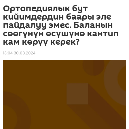
Ортопедиялык бут
кийимдердин баары эле
пайдалуу эмес. Баланын
сөөгүнүн өсүшүнө кантип
кам көрүү керек?
13:04 30.08.2024