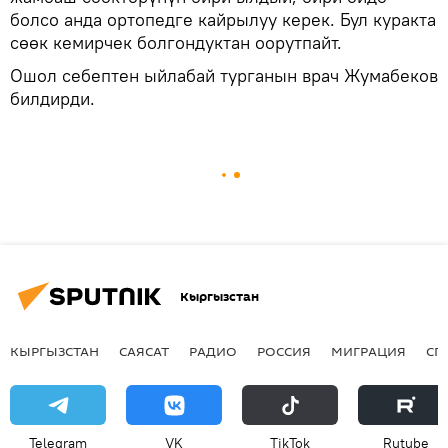
болсо анда ортопедге кайрылуу керек. Бул куракта
сөөк кемирчек болгондуктан оорутпайт.
Ошол себептен ыйлабай турганын врач Жумабеков
билдирди.
Кыргызстан
КЫРГЫЗСТАН
САЯСАТ
РАДИО
РОССИЯ
МИГРАЦИЯ
СП
Telegram
VK
ТikТоk
Rutube