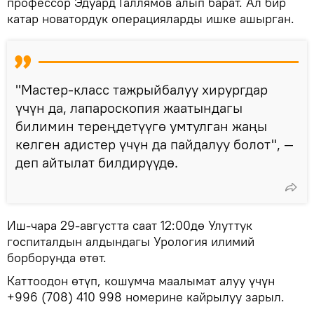
профессор Эдуард Галлямов алып барат. Ал бир
катар новатордук операцияларды ишке ашырган.
"Мастер-класс тажрыйбалуу хирургдар
үчүн да, лапароскопия жаатындагы
билимин тереңдетүүгө умтулган жаңы
келген адистер үчүн да пайдалуу болот", —
деп айтылат билдирүүдө.
Иш-чара 29-августта саат 12:00дө Улуттук
госпиталдын алдындагы Урология илимий
борборунда өтөт.
Каттоодон өтүп, кошумча маалымат алуу үчүн
+996 (708) 410 998 номерине кайрылуу зарыл.