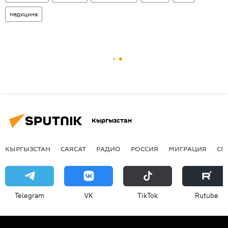
медицина
Кыргызстан
КЫРГЫЗСТАН
САЯСАТ
РАДИО
РОССИЯ
МИГРАЦИЯ
СП
Telegram
VK
ТikТоk
Rutube