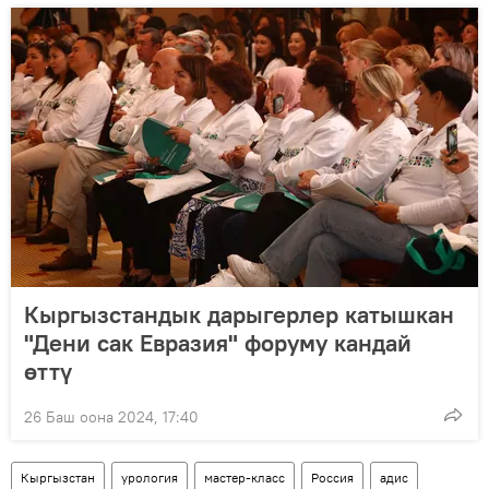
Кыргызстандык дарыгерлер катышкан
"Дени сак Евразия" форуму кандай
өттү
26 Баш оона 2024, 17:40
Кыргызстан
урология
мастер-класс
Россия
адис