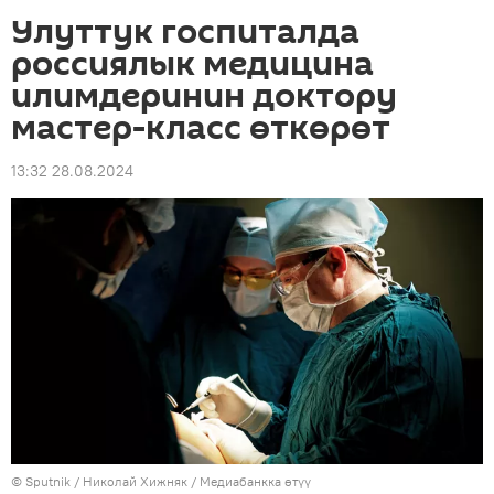
Улуттук госпиталда
россиялык медицина
илимдеринин доктору
мастер-класс өткөрөт
13:32 28.08.2024
©
Sputnik
/ Николай Хижняк
/
Медиабанкка өтүү