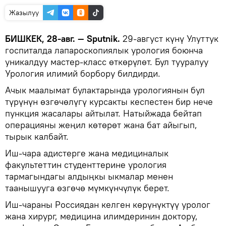
Жазылуу
БИШКЕК, 28-авг. — Sputnik.
29-август күнү Улуттук
госпиталда лапароскопиялык урология боюнча
уникалдуу мастер-класс өткөрүлөт. Бул тууралуу
Урология илимий борбору билдирди.
Ачык маалымат булактарында урологиянын бул
түрүнүн өзгөчөлүгү курсакты кеспестен бир нече
пункция жасалары айтылат. Натыйжада бейтап
операцияны жеңил көтөрөт жана бат айыгып,
тырык калбайт.
Иш-чара адистерге жана медициналык
факультеттин студенттерине урология
тармагындагы алдыңкы ыкмалар менен
таанышууга өзгөчө мүмкүнчүлүк берет.
Иш-чараны Россиядан келген көрүнүктүү уролог
жана хирург, медицина илимдеринин доктору,