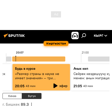
КЫРГ
Кыргызстан
20:07
21:00
Будь в курсе
Ачык кеп
уск
«Размер страны в науке не
Сейрек кездешүүчү ку
имеет значения» — три
менен: анын миграция
эксперта о сотрудничестве
жолу эмнеден кабар б
эфир
20:05
21:05
43 мин
43 мин
России и Кыргызстана в
образовании и исследованиях
Кечээ
Бүгүн
г. Бишкек
89.3