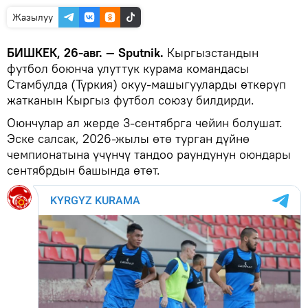
Жазылуу
БИШКЕК, 26-авг. — Sputnik.
Кыргызстандын
футбол боюнча улуттук курама командасы
Стамбулда (Түркия) окуу-машыгууларды өткөрүп
жатканын Кыргыз футбол союзу билдирди.
Оюнчулар ал жерде 3-сентябрга чейин болушат.
Эске салсак, 2026-жылы өтө турган дүйнө
чемпионатына үчүнчү тандоо раундунун оюндары
сентябрдын башында өтөт.