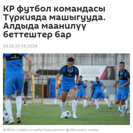
КР футбол командасы
Түркияда машыгууда.
Алдыда маанилүү
беттештер бар
09:26 26.08.2024
© Фото / пресс-служба Кыргызского футбольного союза