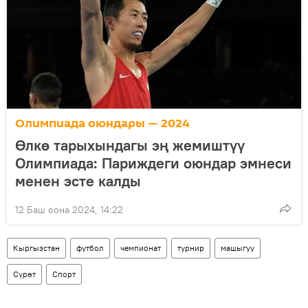
Олимпиада оюндары — 2024
Өлкө тарыхындагы эң жемиштүү
Олимпиада: Париждеги оюндар эмнеси
менен эсте калды
12 Баш оона 2024, 14:22
Кыргызстан
футбол
чемпионат
турнир
машыгуу
Сүрөт
Спорт