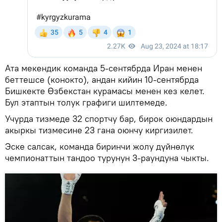
Ата мекендик команда 5-сентябрда Иран менен
беттешсе (конокто), андан кийин 10-сентябрда
Бишкекте Өзбекстан курамасы менен кез келет.
Бул этаптын толук графиги шилтемеде.
Учурда тизмеде 32 спортчу бар, бирок оюндардын
акыркы тизмесине 23 гана оюнчу киргизилет.
Эске салсак, команда биринчи жолу дүйнөлүк
чемпионаттын тандоо турунун 3-раундуна чыкты.