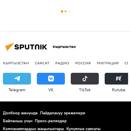
Кыргызстан
КЫРГЫЗСТАН
САЯСАТ
РАДИО
РОССИЯ
МИГРАЦИЯ
СП
Telegram
VK
ТikТоk
Rutube
Долбоор жөнүндө
Пайдалануу эрежелери
Байланыш үчүн
Пресс-релиздер
Компаниялардын жаңылыктары
Купуялык саясаты