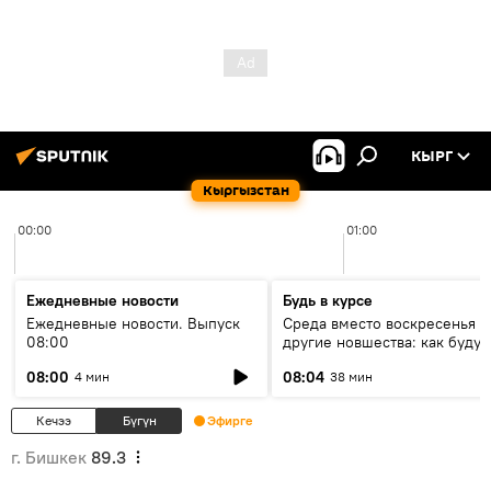
КЫРГ
Кыргызстан
00:00
01:00
Ежедневные новости
Будь в курсе
Ежедневные новости. Выпуск
Среда вместо воскресенья и
08:00
другие новшества: как будут
проходить выборы в КР?
08:00
08:04
4 мин
38 мин
Кечээ
Бүгүн
Эфирге
г. Бишкек
89.3