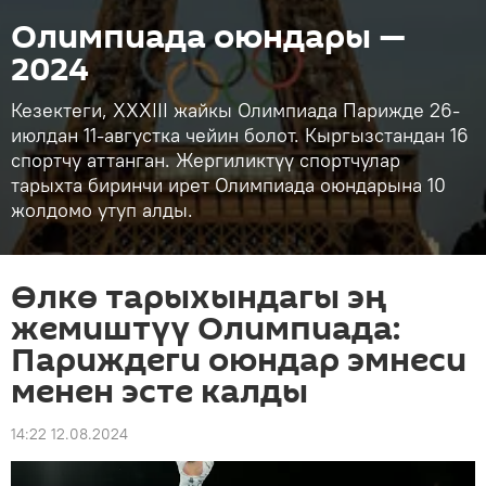
Олимпиада оюндары —
2024
Кезектеги, XXXIII жайкы Олимпиада Парижде 26-
июлдан 11-августка чейин болот. Кыргызстандан 16
спортчу аттанган. Жергиликтүү спортчулар
тарыхта биринчи ирет Олимпиада оюндарына 10
жолдомо утуп алды.
Өлкө тарыхындагы эң
жемиштүү Олимпиада:
Париждеги оюндар эмнеси
менен эсте калды
14:22 12.08.2024