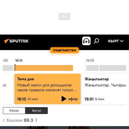
КЫРГ
Кыргызстан
18:00
18:10
19:00
Тема дня
Жаңылыктар
уск
Новый закон для дольщиков:
Жаңылыктар. Чыгарыл
какие правила изменят покупку
квартир
эфир
18:10
19:01
41 мин
9 мин
Кечээ
Бүгүн
г. Бишкек
89.3