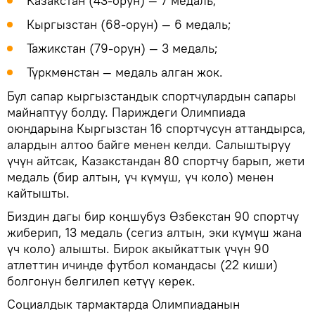
Казакстан (43-орун) — 7 медаль;
Кыргызстан (68-орун) — 6 медаль;
Тажикстан (79-орун) — 3 медаль;
Түркмөнстан — медаль алган жок.
Бул сапар кыргызстандык спортчулардын сапары
майнаптуу болду. Париждеги Олимпиада
оюндарына Кыргызстан 16 спортчусун аттандырса,
алардын алтоо байге менен келди. Салыштыруу
үчүн айтсак, Казакстандан 80 спортчу барып, жети
медаль (бир алтын, үч күмүш, үч коло) менен
кайтышты.
Биздин дагы бир коңшубуз Өзбекстан 90 спортчу
жиберип, 13 медаль (сегиз алтын, эки күмүш жана
үч коло) алышты. Бирок акыйкаттык үчүн 90
атлеттин ичинде футбол командасы (22 киши)
болгонун белгилеп кетүү керек.
Социалдык тармактарда Олимпиаданын