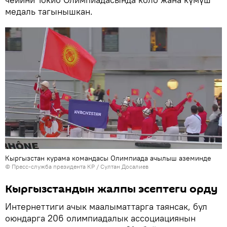
медаль тагынышкан.
Кыргызстан курама командасы Олимпиада ачылыш аземинде
©
Пресс-служба президента КР / Султан Досалиев
Кыргызстандын жалпы эсептеги орду
Интернеттиги ачык маалыматтарга таянсак, бул
оюндарга 206 олимпиадалык ассоциациянын