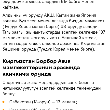
өкүлдөрү катышса, алардын 91и байге менен
кайткан.
Алдыңкы үч орунду АКШ, Кытай жана Япония
ээледи. Бул эсеп менен алганда биздин мамлекет
(Түндүк Корея менен бирге) 68-орунду ээледи.
Тагыраагы, жыйынтыктарды эсептей келгенде 137
мамлекеттен жогору чыкты. Белгилей кетсек,
алтын медалы жок өлкөлөр арасында Кыргызстан
бешинчи орунда (Түндүк Корея менен бирге).
Кыргызстан Борбор Азия
мамлекеттеринин арасында
канчанчы орунда
Спортчулар жана медалдардын саны боюнча
натыйжалуулугун эсептей келгенде төмөнкүдөй
болду:
Өзбекстан (13-орун) — 13 медаль;