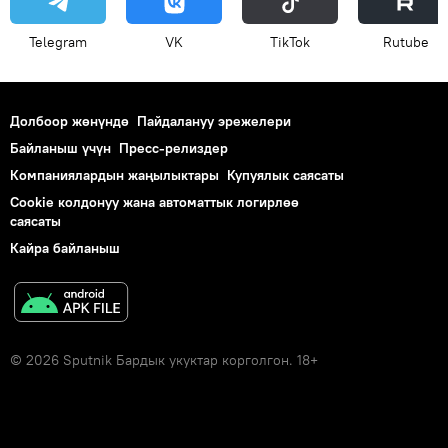
Telegram
VK
ТikТоk
Rutube
Долбоор жөнүндө
Пайдалануу эрежелери
Байланыш үчүн
Пресс-релиздер
Компаниялардын жаңылыктары
Купуялык саясаты
Cookie колдонуу жана автоматтык логирлөө
саясаты
Кайра байланыш
© 2026 Sputnik Бардык укуктар корголгон. 18+