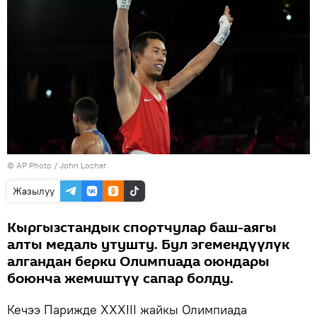
©
AP Photo
/ John Locher
Жазылуу
Кыргызстандык спортчулар баш-аягы
алты медаль утушту. Бул эгемендүүлүк
алгандан берки Олимпиада оюндары
боюнча жемиштүү сапар болду.
Кечээ Парижде XXXIII жайкы Олимпиада