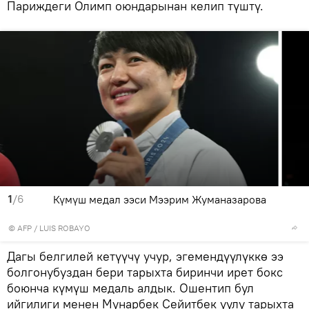
Париждеги Олимп оюндарынан келип түштү.
1
/6
Күмүш медал ээси Мээрим Жуманазарова
©
AFP
/ LUIS ROBAYO
Дагы белгилей кетүүчү учур, эгемендүүлүккө ээ
болгонубуздан бери тарыхта биринчи ирет бокс
боюнча күмүш медаль алдык. Ошентип бул
ийгилиги менен Мунарбек Сейитбек уулу тарыхта