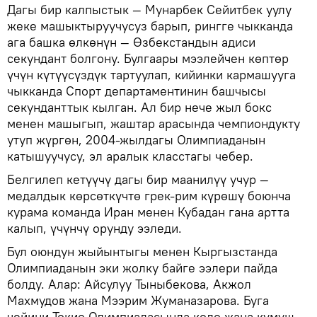
Дагы бир калпыстык — Мунарбек Сейитбек уулу
жеке машыктыруучусуз барып, рингге чыкканда
ага башка өлкөнүн — Өзбекстандын адиси
секундант болгону. Булгаары мээлейчен көптөр
үчүн күтүүсүздүк тартуулап, кийинки кармашууга
чыкканда Спорт департаментинин башчысы
секунданттык кылган. Ал бир нече жыл бокс
менен машыгып, жаштар арасында чемпиондукту
утуп жүргөн, 2004-жылдагы Олимпиаданын
катышуучусу, эл аралык класстагы чебер.
Белгилеп кетүүчү дагы бир маанилүү учур —
медалдык көрсөткүчтө грек-рим күрөшү боюнча
курама команда Иран менен Кубадан гана артта
калып, үчүнчү орунду ээледи.
Бул оюндун жыйынтыгы менен Кыргызстанда
Олимпиаданын эки жолку байге ээлери пайда
болду. Алар: Айсулуу Тыныбекова, Акжол
Махмудов жана Мээрим Жуманазарова. Буга
чейини Токио Олимпиадасында коло жана күмүш