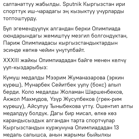
салтанаттуу жабылды. Sputnik Кыргызстан ири
спорттук иш-чарадагы эң кызыктуу учурларды
топтоштурду.
Бул эгемендүүлүк алгандан берки Олимпиада
оюндарындагы жемиштүү мезгил болгондуктан,
Париж Олимпиадасы кыргызстандыктардын
эсинде көпкө чейин унутулбайт.
XXXIII жайкы Олимпиададан байге менен келчү
уул-кыздарыбыз:
Күмүш медалды Мээрим Жуманазарова (эркин
күрөш), Мунарбек Сейитбек уулу (бокс) алып
берди. Коло медалды Жоламан Шаршенбеков,
Акжол Махмудов, Үзүр Жусупбеков (грек-рим
күрөшү), Айсулуу Тыныбекова утту. Ошентип алты
медалдуу болдук. Дагы бир мисал, өлкө көз
карандысыздык алгандан тарта спортчулар
Кыргызстандын куржунуна Олимпиададан 13
медаль салышса, анын жарымы быйылкы