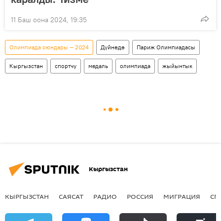
11 Баш оона 2024, 19:35
Олимпиада оюндары — 2024
Дүйнөдө
Париж Олимпиадасы
Кыргызстан
спортчу
медаль
олимпиада
жыйынтык
Кыргызстан
КЫРГЫЗСТАН
САЯСАТ
РАДИО
РОССИЯ
МИГРАЦИЯ
СП