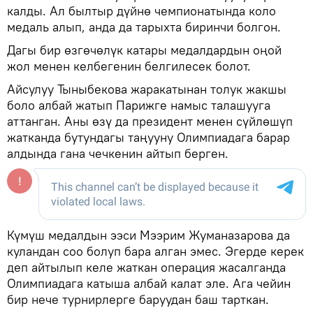
калды. Ал былтыр дүйнө чемпионатында коло
медаль алып, анда да тарыхта биринчи болгон.
Дагы бир өзгөчөлүк катары медалдардын оңой
жол менен келбегенин белгилесек болот.
Айсулуу Тыныбекова жаракатынан толук жакшы
боло албай жатып Парижге намыс талашууга
аттанган. Аны өзү да президент менен сүйлөшүп
жатканда бутундагы таңууну Олимпиадага барар
алдында гана чечкенин айтып берген.
Күмүш медалдын ээси Мээрим Жуманазарова да
куландан соо болуп бара алган эмес. Эгерде керек
деп айтылып келе жаткан операция жасалганда
Олимпиадага катыша албай калат эле. Ага чейин
бир нече турнирлерге баруудан баш тарткан.