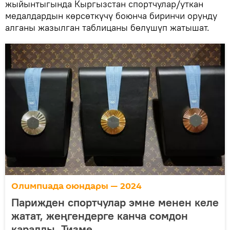
жыйынтыгында Кыргызстан спортчулар/уткан
медалдардын көрсөткүчү боюнча биринчи орунду
алганы жазылган таблицаны бөлүшүп жатышат.
Олимпиада оюндары — 2024
Парижден спортчулар эмне менен келе
жатат, жеңгендерге канча сомдон
каралды. Тизме