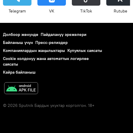
Telegram
VK
ТikТоk
Rutube
Долбоор жөнүндө
Пайдалануу эрежелери
Байланыш үчүн
Пресс-релиздер
Компаниялардын жаңылыктары
Купуялык саясаты
Cookie колдонуу жана автоматтык логирлөө
саясаты
Кайра байланыш
© 2026 Sputnik Бардык укуктар корголгон. 18+