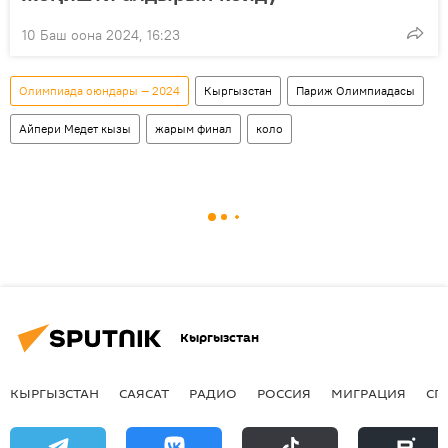
10 Баш оона 2024, 16:23
Олимпиада оюндары — 2024
Кыргызстан
Париж Олимпиадасы
Айпери Медет кызы
жарым финал
коло
Кыргызстан
КЫРГЫЗСТАН
САЯСАТ
РАДИО
РОССИЯ
МИГРАЦИЯ
СП