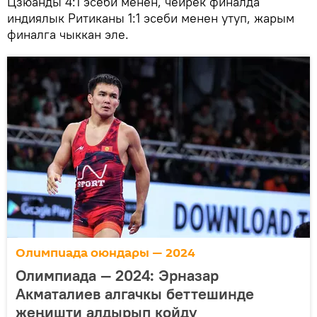
Цзюанды 4:1 эсеби менен, чейрек финалда
индиялык Ритиканы 1:1 эсеби менен утуп, жарым
финалга чыккан эле.
Олимпиада оюндары — 2024
Олимпиада — 2024: Эрназар
Акматалиев алгачкы беттешинде
жеңишти алдырып койду