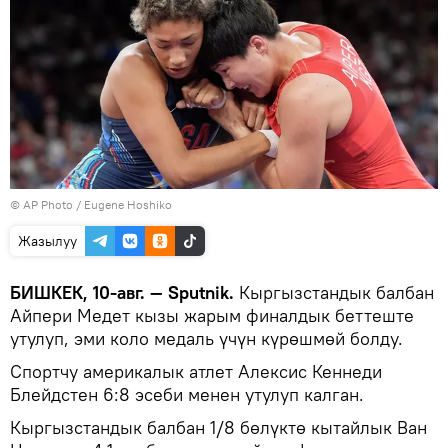
©
AP Photo
/ Eugene Hoshiko
Жазылуу
БИШКЕК, 10-авг. — Sputnik.
Кыргызстандык балбан
Айпери Медет кызы жарым финалдык беттеште
утулуп, эми коло медаль үчүн күрөшмөй болду.
Спортчу америкалык атлет Алексис Кеннеди
Блейдстен 6:8 эсеби менен утулуп калган.
Кыргызстандык балбан 1/8 бөлүктө кытайлык Ван