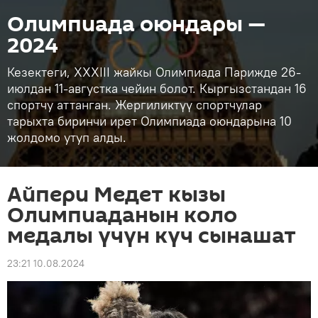
Олимпиада оюндары —
2024
Кезектеги, XXXIII жайкы Олимпиада Парижде 26-
июлдан 11-августка чейин болот. Кыргызстандан 16
спортчу аттанган. Жергиликтүү спортчулар
тарыхта биринчи ирет Олимпиада оюндарына 10
жолдомо утуп алды.
Айпери Медет кызы
Олимпиаданын коло
медалы үчүн күч сынашат
23:21 10.08.2024