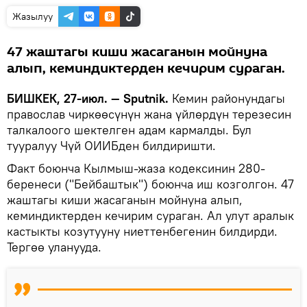
Жазылуу
47 жаштагы киши жасаганын мойнуна
алып, кеминдиктерден кечирим сураган.
БИШКЕК, 27-июл. — Sputnik.
Кемин районундагы
православ чиркөөсүнүн жана үйлөрдүн терезесин
талкалоого шектелген адам кармалды. Бул
тууралуу Чүй ОИИБден билдиришти.
Факт боюнча Кылмыш-жаза кодексинин 280-
беренеси ("Бейбаштык") боюнча иш козголгон. 47
жаштагы киши жасаганын мойнуна алып,
кеминдиктерден кечирим сураган. Ал улут аралык
кастыкты козутууну ниеттенбегенин билдирди.
Тергөө уланууда.