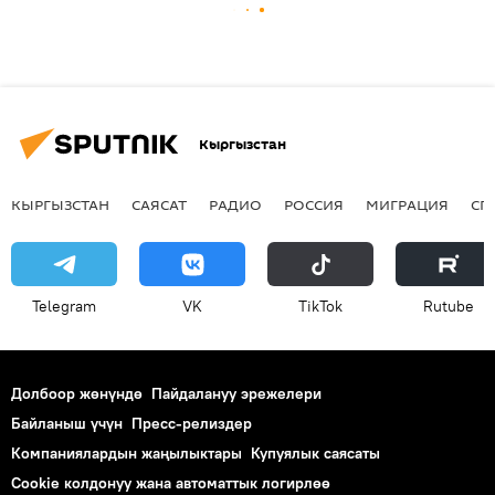
Кыргызстан
КЫРГЫЗСТАН
САЯСАТ
РАДИО
РОССИЯ
МИГРАЦИЯ
СП
Telegram
VK
ТikТоk
Rutube
Долбоор жөнүндө
Пайдалануу эрежелери
Байланыш үчүн
Пресс-релиздер
Компаниялардын жаңылыктары
Купуялык саясаты
Cookie колдонуу жана автоматтык логирлөө