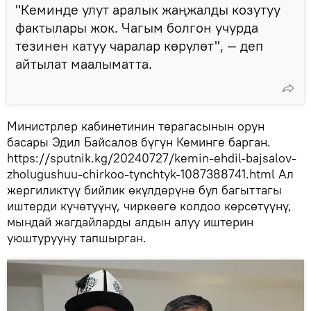
"Кеминде улут аралык жаңжалды козутуу
фактылары жок. Чагым болгон учурда
тезинен катуу чаралар көрүлөт", — деп
айтылат маалыматта.
Министрлер кабинетинин төрагасынын орун
басары Эдил Байсалов бүгүн Кеминге барган.
https://sputnik.kg/20240727/kemin-ehdil-bajsalov-
zholugushuu-chirkoo-tynchtyk-1087388741.html Ал
жергиликтүү бийлик өкүлдөрүнө бул багыттагы
иштерди күчөтүүнү, чиркөөгө колдоо көрсөтүүнү,
мындай жагдайларды алдын алуу иштерин
уюштурууну тапшырган.