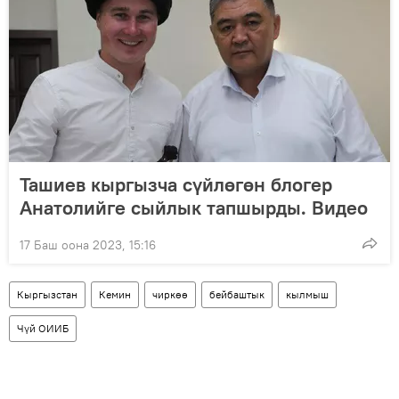
Ташиев кыргызча сүйлөгөн блогер
Анатолийге сыйлык тапшырды. Видео
17 Баш оона 2023, 15:16
Кыргызстан
Кемин
чиркөө
бейбаштык
кылмыш
Чүй ОИИБ