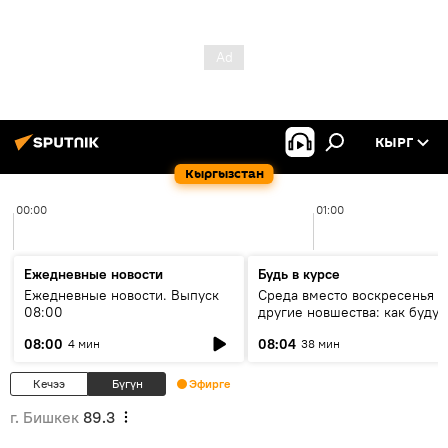
КЫРГ
Кыргызстан
00:00
01:00
Ежедневные новости
Будь в курсе
Ежедневные новости. Выпуск
Среда вместо воскресенья и
08:00
другие новшества: как будут
проходить выборы в КР?
08:00
08:04
4 мин
38 мин
Кечээ
Бүгүн
Эфирге
г. Бишкек
89.3