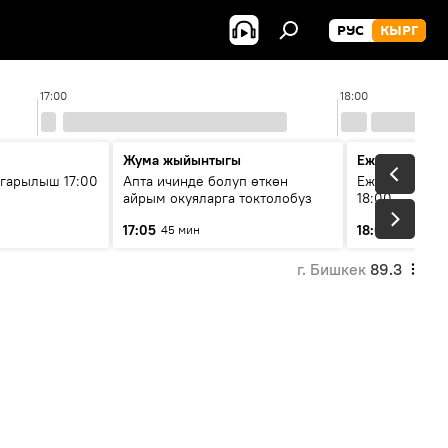
РУС
КЫРГ
17:00
18:00
Жума жыйынтыгы
Ежедневные 
гарылыш 17:00
Апта ичинде болуп өткөн
Ежедневные н
айрым окуяларга токтолобуз
18:00
17:05
18:01
45 мин
5 мин
г. Бишкек
89.3