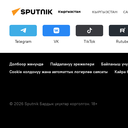
Кыргызстан
КЫРГЫЗСТАН
СА
Telegram
VK
ТikТоk
Rutub
Долбоор жөнүндө
Пайдалануу эрежелери
Байланыш үчү
Cookie колдонуу жана автоматтык логирлөө саясаты
Кайра
© 2026 Sputnik Бардык укуктар корголгон. 18+