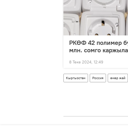
РКӨФ 42 полимер б
млн. сомго каржыл
8 Теке 2024, 12:49
Кыргызстан
Россия
өнөр жай