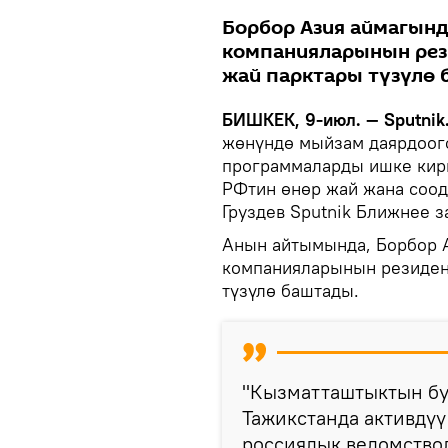
Борбор Азия аймагынд
компанияларынын рез
жай парктары түзүлө 
БИШКЕК, 9-июл. — Sputnik
жөнүндө мыйзам даярдоого
программаларды ишке кирги
РФтин өнөр жай жана соод
Груздев Sputnik Ближнее 
Анын айтымында, Борбор 
компанияларынын резиден
түзүлө баштады.
"Кызматташтыктын бу
Тажикстанда активдүү
россиялык ведомство