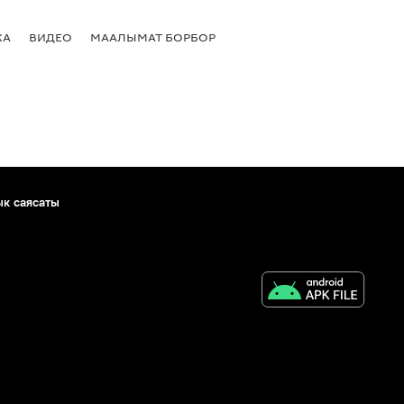
КА
ВИДЕО
МААЛЫМАТ БОРБОР
ык саясаты