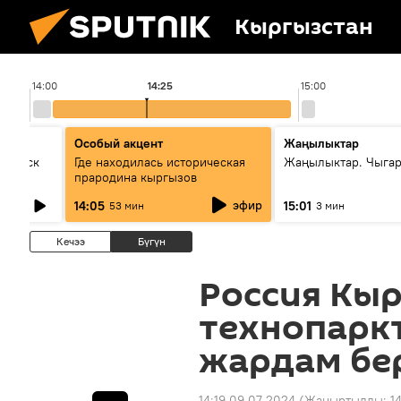
Кыргызстан
14:00
14:25
15:00
Особый акцент
Жаңылыктар
Выпуск
Где находилась историческая
Жаңылыктар. Чыга
прародина кыргызов
эфир
14:05
15:01
53 мин
3 мин
Кечээ
Бүгүн
Россия Кыр
технопарк
жардам бе
14:19 09.07.2024
(Жаңыртылды:
1