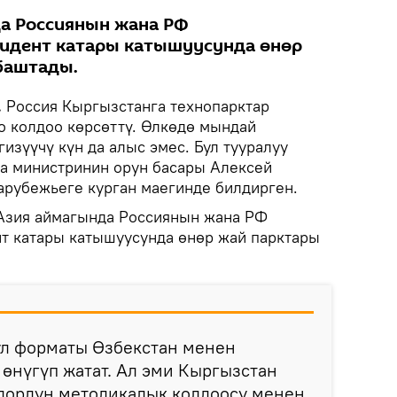
а Россиянын жана РФ
идент катары катышуусунда өнөр
баштады.
.
Россия Кыргызстанга технопарктар
 колдоо көрсөттү. Өлкөдө мындай
зүүчү күн да алыс эмес. Бул тууралуу
а министринин орун басары Алексей
зарубежьеге курган маегинде билдирген.
Азия аймагында Россиянын жана РФ
т катары катышуусунда өнөр жай парктары
л форматы Өзбекстан менен
 өнүгүп жатат. Ал эми Кыргызстан
лордун методикалык колдоосу менен