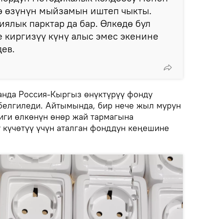
ө өзүнүн мыйзамын иштеп чыкты.
ялык парктар да бар. Өлкөдө бул
 киргизүү күнү алыс эмес экенине
дев.
анда Россия-Кыргыз өнүктүрүү фонду
белгиледи. Айтымында, бир нече жыл мурун
ги өлкөнүн өнөр жай тармагына
 күчөтүү үчүн аталган фонддун кеңешине