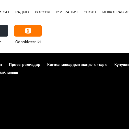
ЯСАТ
РАДИО
РОССИЯ
МИГРАЦИЯ
СПОРТ
ИНФОГРАФИ
e
Odnoklassniki
н
Пресс-релиздер
Компаниялардын жаңылыктары
Купуял
 байланыш