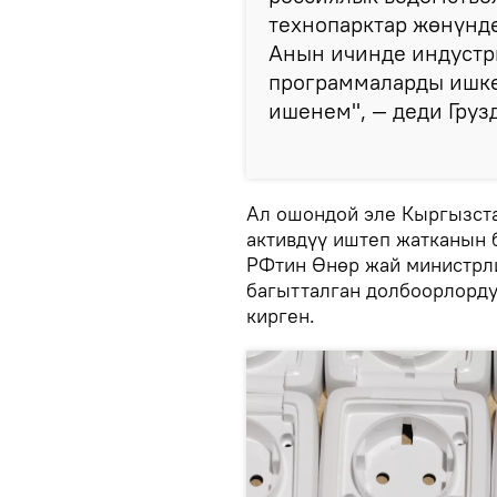
технопарктар жөнүнд
Анын ичинде индустри
программаларды ишке
ишенем", — деди Груз
Ал ошондой эле Кыргызст
активдүү иштеп жатканын 
РФтин Өнөр жай министрли
багытталган долбоорлорду
кирген.