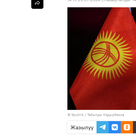
©
Sputnik / Табылды Кадырбеков
Жазылуу