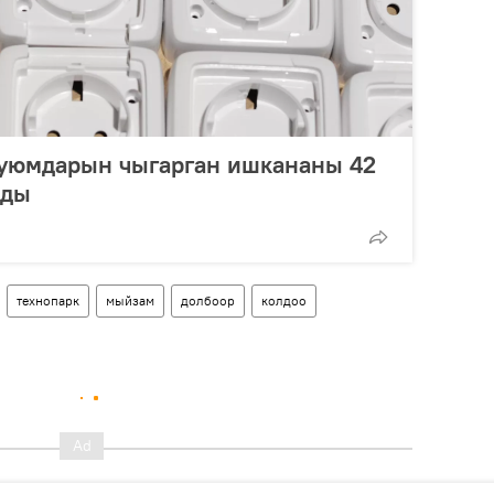
уюмдарын чыгарган ишкананы 42
ады
технопарк
мыйзам
долбоор
колдоо