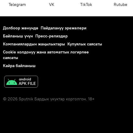
Telegram
VK
ТikТоk
Rutube
Долбоор жөнүндө
Пайдалануу эрежелери
Байланыш үчүн
Пресс-релиздер
Компаниялардын жаңылыктары
Купуялык саясаты
Cookie колдонуу жана автоматтык логирлөө
саясаты
Кайра байланыш
© 2026 Sputnik Бардык укуктар корголгон. 18+