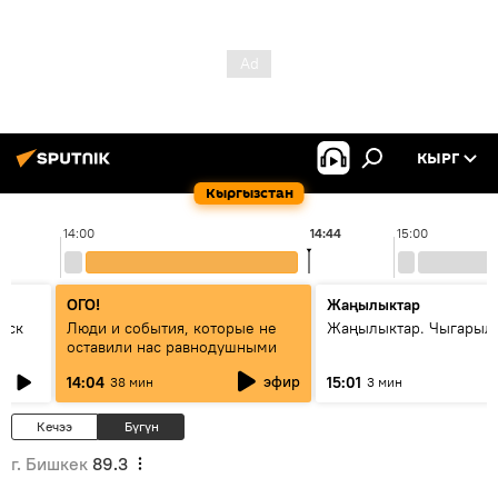
КЫРГ
Кыргызстан
14:00
14:44
15:00
ОГО!
Жаңылыктар
уск
Люди и события, которые не
Жаңылыктар. Чыгарыл
оставили нас равнодушными
эфир
14:04
15:01
38 мин
3 мин
Кечээ
Бүгүн
г. Бишкек
89.3