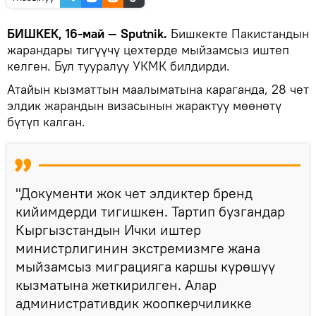
БИШКЕК, 16-май — Sputnik.
Бишкекте Пакистандын
жарандары тигүүчү цехтерде мыйзамсыз иштеп
келген. Бул тууралуу УКМК билдирди.
Атайын кызматтын маалыматына караганда, 28 чет
элдик жарандын визасынын жарактуу мөөнөтү
бүтүп калган.
"Документи жок чет элдиктер бренд
кийимдерди тигишкен. Тартип бузгандар
Кыргызстандын Ички иштер
министрлигинин экстремизмге жана
мыйзамсыз миграцияга каршы күрөшүү
кызматына жеткирилген. Алар
административдик жоопкерчиликке