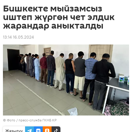
Бишкекте мыйзамсыз
иштеп жүргөн чет элдик
жарандар аныкталды
13:14 16.05.2024
© Фото / пресс-служба ГКНБ КР
Жазылуу