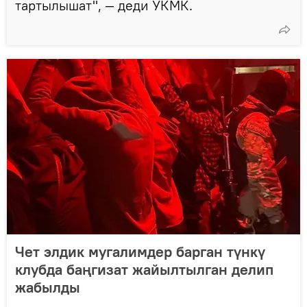
тартылышат", — деди УКМК.
Чет элдик мугалимдер барган түнкү
клубда баңгизат жайылтылган делип
жабылды