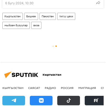
6 Бугу 2024, 10:30
Кыргызстан
Бишкек
Пакистан
тигүү цехи
мыйзам бузуулар
виза
Кыргызстан
КЫРГЫЗСТАН
САЯСАТ
РАДИО
РОССИЯ
МИГРАЦИЯ
СП