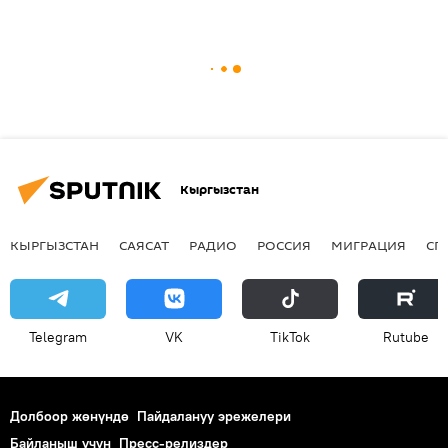
Кыргызстан
КЫРГЫЗСТАН
САЯСАТ
РАДИО
РОССИЯ
МИГРАЦИЯ
СП
Telegram
VK
ТikТоk
Rutube
Долбоор жөнүндө
Пайдалануу эрежелери
Байланыш үчүн
Пресс-релиздер