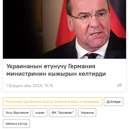
Украинанын өтүнүчү Германия
министринин кыжырын келтирди
1 Бирдин айы 2024, 15:16
Россиянын Донбассты коргоо боюнча атайын операциясы
Дүйнөдө
Улуу Британия
курал
ФК "Арсенал"
Украина
кансыз согуш