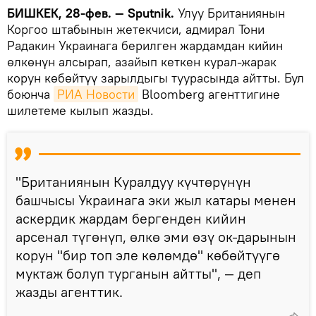
БИШКЕК, 28-фев. — Sputnik.
Улуу Британиянын
Коргоо штабынын жетекчиси, адмирал Тони
Радакин Украинага берилген жардамдан кийин
өлкөнүн алсырап, азайып кеткен курал-жарак
корун көбөйтүү зарылдыгы туурасында айтты. Бул
боюнча
РИА Новости
Bloomberg агенттигине
шилетеме кылып жазды.
"Британиянын Куралдуу күчтөрүнүн
башчысы Украинага эки жыл катары менен
аскердик жардам бергенден кийин
арсенал түгөнүп, өлкө эми өзү ок-дарынын
корун "бир топ эле көлөмдө" көбөйтүүгө
муктаж болуп турганын айтты", — деп
жазды агенттик.