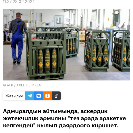
11:37 28.02.2024
©
AFP
/ AXEL HEIMKEN
Жазылуу
Адмиралдын айтымында, аскердик
жетекчилик армияны "тез арада аракетке
келгендей" кылып даярдоого киришет.