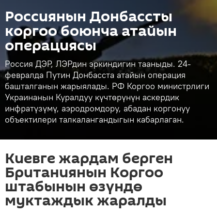
Россиянын Донбассты
коргоо боюнча атайын
операциясы
Россия ДЭР, ЛЭРдин эркиндигин тааныды. 24-
февралда Путин Донбасста атайын операция
башталганын жарыялады. РФ Коргоо министрлиги
Украинанын Куралдуу күчтөрүнүн аскердик
инфратүзүмү, аэродромдору, абадан коргонуу
объектилери талкалангандыгын кабарлаган.
Киевге жардам берген
Британиянын Коргоо
штабынын өзүндө
муктаждык жаралды