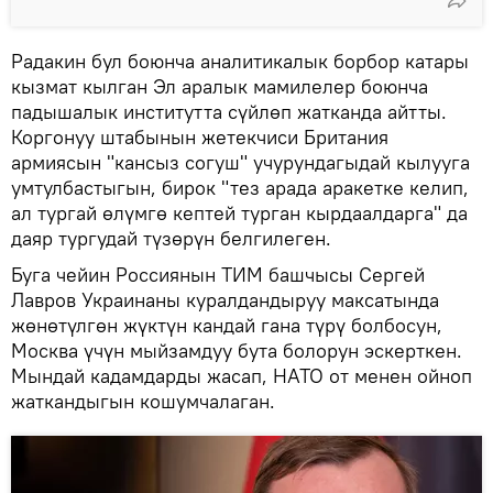
Радакин бул боюнча аналитикалык борбор катары
кызмат кылган Эл аралык мамилелер боюнча
падышалык институтта сүйлөп жатканда айтты.
Коргонуу штабынын жетекчиси Британия
армиясын "кансыз согуш" учурундагыдай кылууга
умтулбастыгын, бирок "тез арада аракетке келип,
ал тургай өлүмгө кептей турган кырдаалдарга" да
даяр тургудай түзөрүн белгилеген.
Буга чейин Россиянын ТИМ башчысы Сергей
Лавров Украинаны куралдандыруу максатында
жөнөтүлгөн жүктүн кандай гана түрү болбосун,
Москва үчүн мыйзамдуу бута болорун эскерткен.
Мындай кадамдарды жасап, НАТО от менен ойноп
жаткандыгын кошумчалаган.