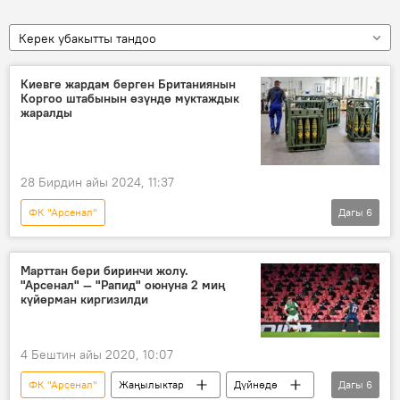
Керек убакытты тандоо
Киевге жардам берген Британиянын
Коргоо штабынын өзүндө муктаждык
жаралды
28 Бирдин айы 2024, 11:37
ФК "Арсенал"
Дагы
6
Россиянын Донбассты коргоо боюнча атайын операциясы
Дүйнөдө
Улуу Британия
курал
Марттан бери биринчи жолу.
"Арсенал" — "Рапид" оюнуна 2 миң
Украина
кансыз согуш
күйөрман киргизилди
4 Бештин айы 2020, 10:07
ФК "Арсенал"
Жаңылыктар
Дүйнөдө
Дагы
6