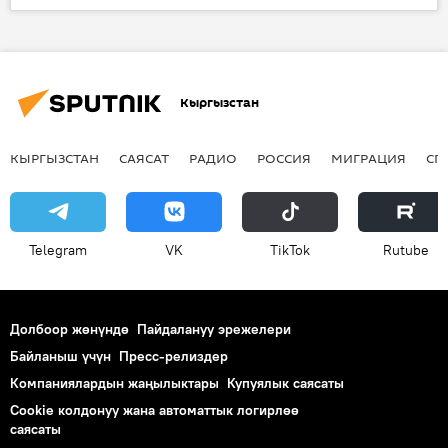
Спорт
футбол
Европа лигасы
көрүүчү
пандемия
ФК "Рапид"
Кыргызстан
КЫРГЫЗСТАН
САЯСАТ
РАДИО
РОССИЯ
МИГРАЦИЯ
СП
Telegram
VK
ТikТоk
Rutube
Долбоор жөнүндө
Пайдалануу эрежелери
Байланыш үчүн
Пресс-релиздер
Компаниялардын жаңылыктары
Купуялык саясаты
Cookie колдонуу жана автоматтык логирлөө
саясаты