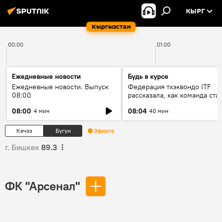
КЫРГ
Кыргызстан
00:00
01:00
Ежедневные новости
Будь в курсе
Ежедневные новости. Выпуск
Федерация тхэквондо ITF
08:00
рассказала, как команда ста
жертвой мошенников
08:00
08:04
4 мин
40 мин
Кечээ
Бүгүн
Эфирге
г. Бишкек
89.3
ФК "Арсенал"