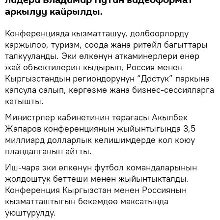
аркылуу кайрылды.
Конференцияда кызматташуу, долбоорлорду
каржылоо, туризм, соода жана ритейл багыттары
талкууланды. Эки өлкөнүн аткаминерлери өнөр
жай объектилерин кыдырып, Россия менен
Кыргызстандын региондорунун “Достук” паркына
капсула салып, көргөзмө жана бизнес-сессияларга
катышты.
Министрлер кабинетинин төрагасы Акылбек
Жапаров конференциянын жыйынтыгында 3,5
миллиард долларлык келишимдерде кол коюу
пландалганын айтты.
Иш-чара эки өлкөнүн футбол командаларынын
жолдоштук беттеши менен жыйынтыкталды.
Конференция Кыргызстан менен Россиянын
кызматташтыгын бекемдөө максатында
уюштурулду.