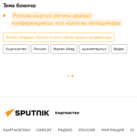
Тема боюнча:
Россия-кыргыз регион аралык 
конференциясы: кол коюлган келишимдер
Жалал-Абаддагы Россия-Кыргыз аймак аралык конференция
Кыргызстан
Россия
Жалал-Абад
кызматташтык
Видео
Кыргызстан
КЫРГЫЗСТАН
САЯСАТ
РАДИО
РОССИЯ
МИГРАЦИЯ
СП