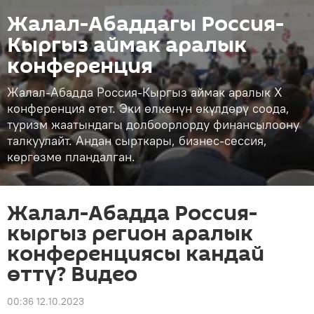
Жалал-Абаддагы Россия-
Кыргыз аймак аралык
конференция
Жалал-Абадда Россия-Кыргыз аймак аралык Х
конференция өтөт. Эки өлкөнүн өкүлдөрү соода,
туризм жаатындагы долбоорлорду финансылоону
талкуулайт. Андан сырткары, бизнес-сессия,
көргөзмө пландалган.
Жалал-Абадда Россия-
кыргыз регион аралык
конференциясы кандай
өттү? Видео
00:36 12.10.2023