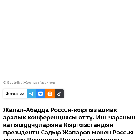
©
Sputnik / Жоомарт Ураимов
Жазылуу
Жалал-Абадда Россия-кыргыз аймак
аралык конференциясы өттү. Иш-чаранын
катышуучуларына Кыргызстандын
президенти Садыр Жапаров менен Россия
лидери Владимир Путин видеоформат