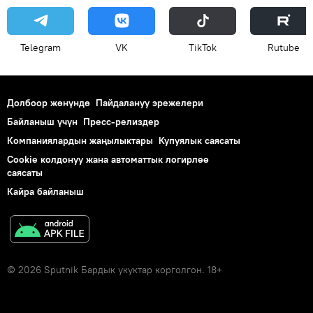
Telegram
VK
ТikТоk
Rutube
Долбоор жөнүндө
Пайдалануу эрежелери
Байланыш үчүн
Пресс-релиздер
Компаниялардын жаңылыктары
Купуялык саясаты
Cookie колдонуу жана автоматтык логирлөө
саясаты
Кайра байланыш
© 2026 Sputnik Бардык укуктар корголгон. 18+