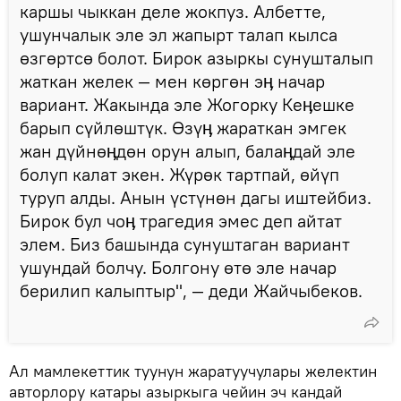
каршы чыккан деле жокпуз. Албетте,
ушунчалык эле эл жапырт талап кылса
өзгөртсө болот. Бирок азыркы сунушталып
жаткан желек — мен көргөн эӊ начар
вариант. Жакында эле Жогорку Кеӊешке
барып сүйлөштүк. Өзүӊ жараткан эмгек
жан дүйнөӊдөн орун алып, балаӊдай эле
болуп калат экен. Жүрөк тартпай, өйүп
туруп алды. Анын үстүнөн дагы иштейбиз.
Бирок бул чоӊ трагедия эмес деп айтат
элем. Биз башында сунуштаган вариант
ушундай болчу. Болгону өтө эле начар
берилип калыптыр", — деди Жайчыбеков.
Ал мамлекеттик туунун жаратуучулары желектин
авторлору катары азыркыга чейин эч кандай