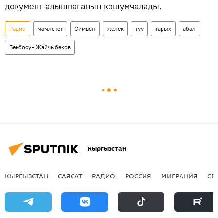
документ алышпаганын кошумчалады.
Радио
мамлекет
Символ
желек
туу
тарых
абал
Бекбосун Жайчыбеков
Кыргызстан
КЫРГЫЗСТАН
САЯСАТ
РАДИО
РОССИЯ
МИГРАЦИЯ
СП