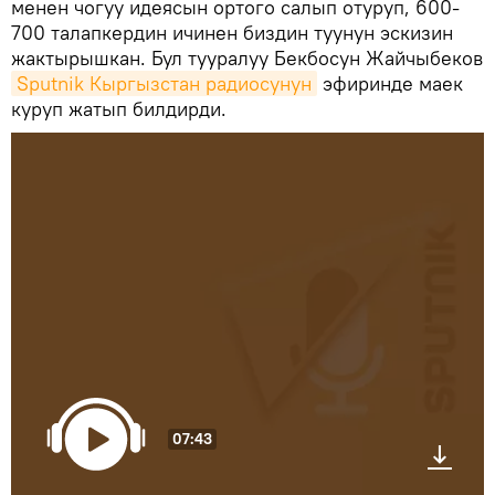
менен чогуу идеясын ортого салып отуруп, 600-
700 талапкердин ичинен биздин туунун эскизин
жактырышкан. Бул тууралуу Бекбосун Жайчыбеков
Sputnik Кыргызстан радиосунун
эфиринде маек
куруп жатып билдирди.
07:43