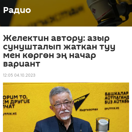
Радио
Желектин автору: азыр
сунушталып жаткан туу
мен көргөн эң начар
вариант
12:05 04.10.2023