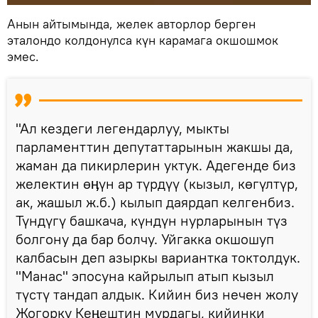
Анын айтымында, желек авторлор берген
эталондо колдонулса күн карамага окшошмок
эмес.
"Ал кездеги легендарлуу, мыкты
парламенттин депутаттарынын жакшы да,
жаман да пикирлерин уктук. Адегенде биз
желектин өӊүн ар түрдүү (кызыл, көгүлтүр,
ак, жашыл ж.б.) кылып даярдап келгенбиз.
Түндүгү башкача, күндүн нурларынын түз
болгону да бар болчу. Уйгакка окшошуп
калбасын деп азыркы вариантка токтолдук.
"Манас" эпосуна кайрылып атып кызыл
түстү тандап алдык. Кийин биз нечен жолу
Жогорку Кеӊештин мурдагы, кийинки