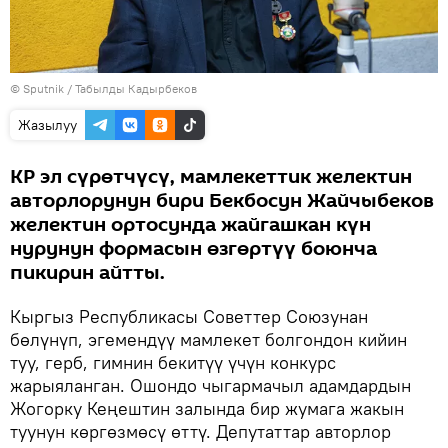
©
Sputnik
/ Табылды Кадырбеков
Жазылуу
КР эл сүрөтчүсү, мамлекеттик желектин
авторлорунун бири Бекбосун Жайчыбеков
желектин ортосунда жайгашкан күн
нурунун формасын өзгөртүү боюнча
пикирин айтты.
Кыргыз Республикасы Советтер Союзунан
бөлүнүп, эгемендүү мамлекет болгондон кийин
туу, герб, гимнин бекитүү үчүн конкурс
жарыяланган. Ошондо чыгармачыл адамдардын
Жогорку Кеңештин залында бир жумага жакын
туунун көргөзмөсү өттү. Депутаттар авторлор