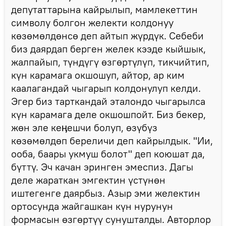
депутаттарына кайрылып, мамлекеттин
символу болгон желекти колдонуу
көзөмөлдөнсө деп айтып жүрдүк. Себеби
биз даярдап берген желек кээде кыйшык,
жалпайып, түндүгү өзгөртүлүп, тикчийтип,
күн карамага окшошуп, айтор, ар ким
каалагандай чыгарып колдонулуп келди.
Эгер биз тарткандай эталондо чыгарылса
күн карамага деле окшошпойт. Биз бекер,
жөн эле кеӊешчи болуп, өзүбүз
көзөмөлдөп береличи деп кайрылдык. "Ии,
ооба, баары укмуш болот" деп коюшат да,
бүттү. Эч качан эринген эмеспиз. Дагы
деле жараткан эмгектин үстүнөн
иштегенге даярбыз. Азыр эми желектин
ортосунда жайгашкан күн нурунун
формасын өзгөртүү сунушталды. Авторлор