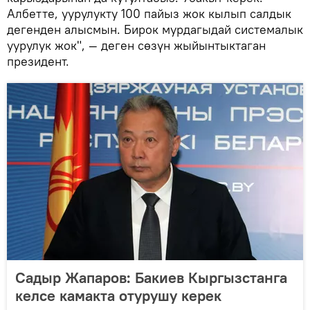
Албетте, уурулукту 100 пайыз жок кылып салдык
дегенден алысмын. Бирок мурдагыдай системалык
уурулук жок", — деген сөзүн жыйынтыктаган
президент.
Садыр Жапаров: Бакиев Кыргызстанга
келсе камакта отурушу керек