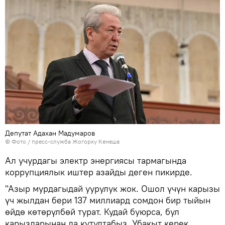
Депутат Адахан Мадумаров
© Фото / пресс-служба Жогорку Кенеша
Ал учурдагы электр энергиясы тармагында
коррупциялык иштер азайды деген пикирде.
"Азыр мурдагыдай уурулук жок. Ошол үчүн карызы
үч жылдан бери 137 миллиард сомдон бир тыйын
өйдө көтөрүлбөй турат. Кудай буюрса, бул
карыздарынан да кутултабыз. Убакыт керек.