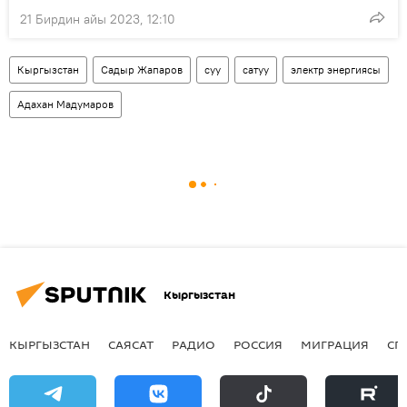
21 Бирдин айы 2023, 12:10
Кыргызстан
Садыр Жапаров
суу
сатуу
электр энергиясы
Адахан Мадумаров
Кыргызстан
КЫРГЫЗСТАН
САЯСАТ
РАДИО
РОССИЯ
МИГРАЦИЯ
СП