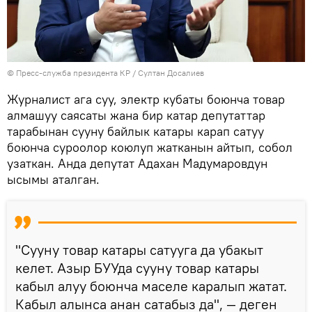
©
Пресс-служба президента КР / Султан Досалиев
Журналист ага суу, электр кубаты боюнча товар
алмашуу саясаты жана бир катар депутаттар
тарабынан сууну байлык катары карап сатуу
боюнча суроолор коюлуп жатканын айтып, собол
узаткан. Анда депутат Адахан Мадумаровдун
ысымы аталган.
"Сууну товар катары сатууга да убакыт
келет. Азыр БУУда сууну товар катары
кабыл алуу боюнча маселе каралып жатат.
Кабыл алынса анан сатабыз да", — деген