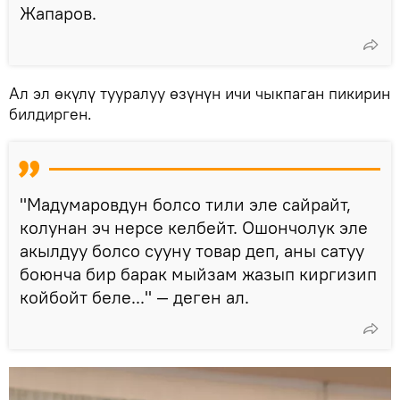
Жапаров.
Ал эл өкүлү тууралуу өзүнүн ичи чыкпаган пикирин
билдирген.
"Мадумаровдун болсо тили эле сайрайт,
колунан эч нерсе келбейт. Ошончолук эле
акылдуу болсо сууну товар деп, аны сатуу
боюнча бир барак мыйзам жазып киргизип
койбойт беле..." — деген ал.