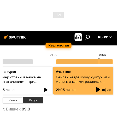
КЫРГ
Кыргызстан
21:00
21:37
дь в курсе
Ачык кеп
азмер страны в науке не
Сейрек кездешүүчү куштун изи
еет значения» — три
менен: анын миграциялык
сперта о сотрудничестве
жолу эмнеден кабар берет?
эфир
:05
21:05
43 мин
43 мин
ссии и Кыргызстана в
разовании и исследованиях
Кечээ
Бүгүн
г. Бишкек
89.3