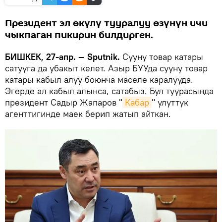
Президент эл өкүлү тууралуу өзүнүн ичи
чыкпаган пикирин билдирген.
БИШКЕК, 27-апр. — Sputnik.
Сууну товар катары
сатууга да убакыт келет. Азыр БУУда сууну товар
катары кабыл алуу боюнча маселе каралууда.
Эгерде ал кабыл алынса, сатабыз. Бул туурасында
президент Садыр Жапаров "
Кабар
" улуттук
агенттигинде маек берип жатып айткан.