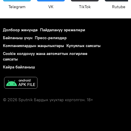
Telegram
VK
ТikТоk
Rutube
Долбоор жөнүндө
Пайдалануу эрежелери
Байланыш үчүн
Пресс-релиздер
Компаниялардын жаңылыктары
Купуялык саясаты
Cookie колдонуу жана автоматтык логирлөө
саясаты
Кайра байланыш
© 2026 Sputnik Бардык укуктар корголгон. 18+