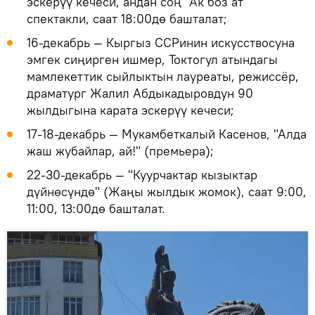
эскерүү кечеси, андан соң "Ак боз ат"
спектакли, саат 18:00дө башталат;
16-декабрь — Кыргыз ССРинин искусствосуна
эмгек сиңирген ишмер, Токтогул атындагы
мамлекеттик сыйлыктын лауреаты, режиссёр,
драматург Жалил Абдыкадыровдун 90
жылдыгына карата эскерүү кечеси;
17-18-декабрь — Мукамбеткалый Касенов, "Алда
жаш жубайлар, ай!" (премьера);
22-30-декабрь — "Куурчактар кызыктар
дүйнөсүндө" (Жаңы жылдык жомок), саат 9:00,
11:00, 13:00дө башталат.