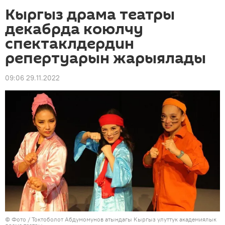
Кыргыз драма театры
декабрда коюлчу
спектаклдердин
репертуарын жарыялады
09:06 29.11.2022
© Фото /
Токтоболот Абдумомунов атындагы Кыргыз улуттук академиялык