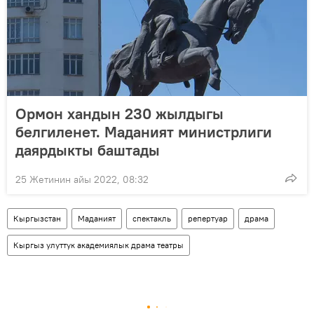
Ормон хандын 230 жылдыгы
белгиленет. Маданият министрлиги
даярдыкты баштады
25 Жетинин айы 2022, 08:32
Кыргызстан
Маданият
спектакль
репертуар
драма
Кыргыз улуттук академиялык драма театры