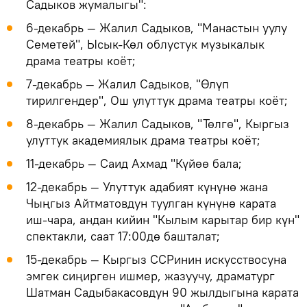
Садыков жумалыгы":
6-декабрь — Жалил Садыков, "Манастын уулу
Семетей", Ысык-Көл облустук музыкалык
драма театры коёт;
7-декабрь — Жалил Садыков, "Өлүп
тирилгендер", Ош улуттук драма театры коёт;
8-декабрь — Жалил Садыков, "Төлгө", Кыргыз
улуттук академиялык драма театры коёт;
11-декабрь — Саид Ахмад "Күйөө бала;
12-декабрь — Улуттук адабият күнүнө жана
Чыңгыз Айтматовдун туулган күнүнө карата
иш-чара, андан кийин "Кылым карытар бир күн"
спектакли, саат 17:00дө башталат;
15-декабрь — Кыргыз ССРинин искусствосуна
эмгек сиңирген ишмер, жазуучу, драматург
Шатман Садыбакасовдун 90 жылдыгына карата