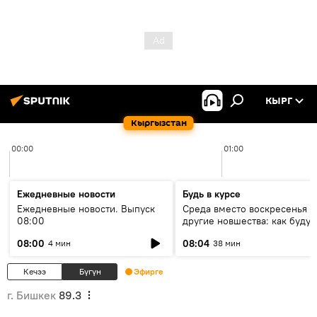
КЫРГ
Кыргызстан
00:00
01:00
Ежедневные новости
Будь в курсе
Ежедневные новости. Выпуск
Среда вместо воскресенья и
08:00
другие новшества: как будут
проходить выборы в КР?
08:00
08:04
4 мин
38 мин
Кечээ
Бүгүн
Эфирге
г. Бишкек
89.3