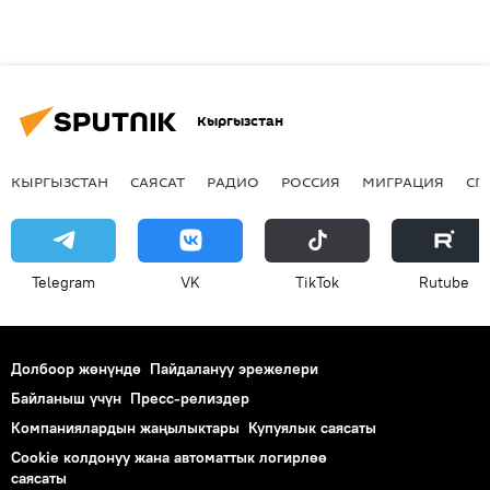
Кыргызстан
КЫРГЫЗСТАН
САЯСАТ
РАДИО
РОССИЯ
МИГРАЦИЯ
СП
Telegram
VK
ТikТоk
Rutube
Долбоор жөнүндө
Пайдалануу эрежелери
Байланыш үчүн
Пресс-релиздер
Компаниялардын жаңылыктары
Купуялык саясаты
Cookie колдонуу жана автоматтык логирлөө
саясаты