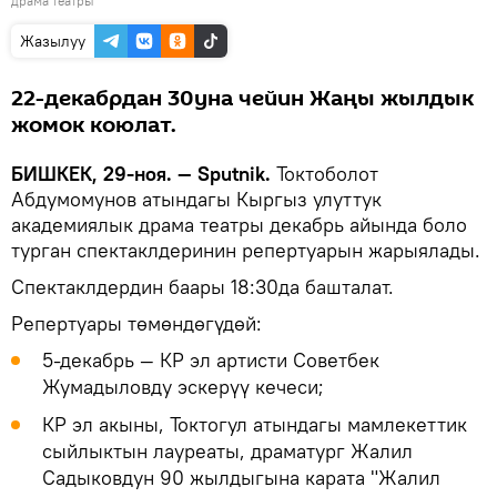
драма театры
Жазылуу
22-декабрдан 30уна чейин Жаңы жылдык
жомок коюлат.
БИШКЕК, 29-ноя. — Sputnik.
Токтоболот
Абдумомунов атындагы Кыргыз улуттук
академиялык драма театры декабрь айында боло
турган спектаклдеринин репертуарын жарыялады.
Спектаклдердин баары 18:30да башталат.
Репертуары төмөндөгүдөй:
5-декабрь — КР эл артисти Советбек
Жумадыловду эскерүү кечеси;
КР эл акыны, Токтогул атындагы мамлекеттик
сыйлыктын лауреаты, драматург Жалил
Садыковдун 90 жылдыгына карата "Жалил