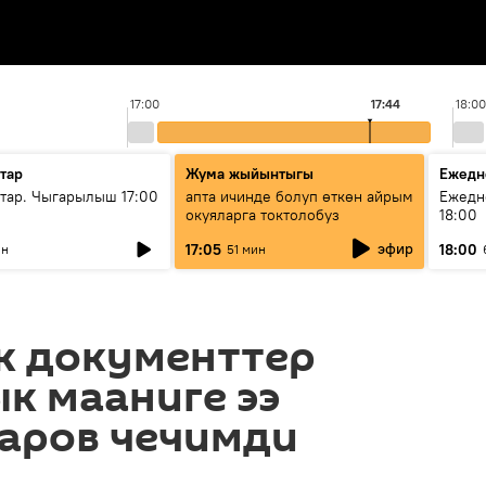
17:00
17:44
18:00
тар
Жума жыйынтыгы
Ежедн
ар. Чыгарылыш 17:00
апта ичинде болуп өткөн айрым
Ежедн
окуяларга токтолобуз
18:00
эфир
17:05
18:00
ин
51 мин
к документтер
к мааниге ээ
паров чечимди