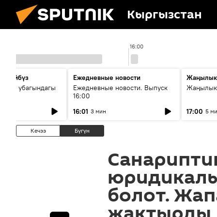
Кыргызстан
16:00
сүйлөйбүз
Ежедневные новости
Жаңылык
 — өз убагындагы
Ежедневные новости. Выпуск
Жаңылыкт
16:00
рологиялык кызмат
16:01
17:00
3 мин
5 м
ндөтүлүүдө
Кечээ
Бүгүн
Санарипти
юридикалы
болот. Жа
жактырды