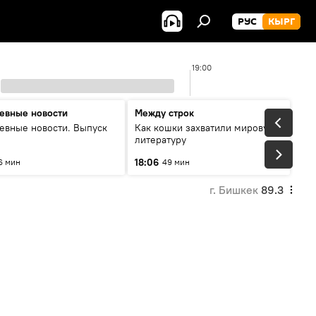
РУС
КЫРГ
19:00
евные новости
Между строк
евные новости. Выпуск
Как кошки захватили мировую
литературу
18:06
6 мин
49 мин
г. Бишкек
89.3