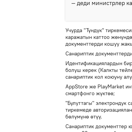
— деди министрлер к
Учурда "Түндүк" тиркемеси
каражатын каттоо жөнүндө
документтерди кошуу жакы
Санариптик документтерди
Идентификациялардын бир
болуш керек (Калкты тейл
санариптик кол коюуну алу
AppStore же PlayMarket ин
смартфонго жүктөө;
"Булуттагы" электрондук 
тиркемеде авторизациялан
бөлүмүнө өтүү.
Санариптик документтер ю