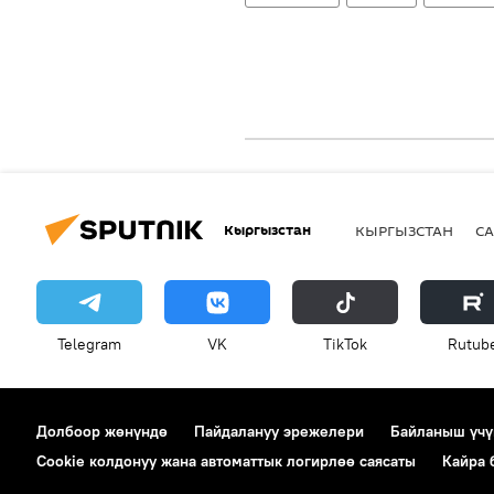
Кыргызстан
КЫРГЫЗСТАН
СА
Telegram
VK
ТikТоk
Rutub
Долбоор жөнүндө
Пайдалануу эрежелери
Байланыш үчү
Cookie колдонуу жана автоматтык логирлөө саясаты
Кайра