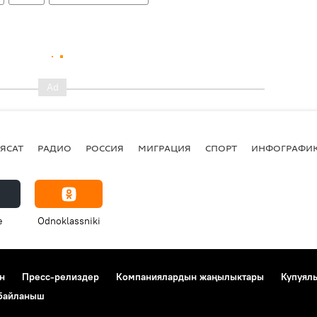
ЯСАТ
РАДИО
РОССИЯ
МИГРАЦИЯ
СПОРТ
ИНФОГРАФИ
e
Odnoklassniki
н
Пресс-релиздер
Компаниялардын жаңылыктары
Купуял
 байланыш