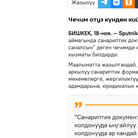
Жазылуу
Чечим отуз күндөн кий
БИШКЕК, 18-ноя. — Sputnik
аймагында санариптик док
саналсын” деген чечимди 
кызматы билдирди.
Маалыматта жазылгандай, 
аркылуу санариптик форм
мекемелерге, жергиликтүү
адамдарына, юридикалык ж
"Санариптик докумен
колдонууда ыңгайлуу 
колдонууда ар кандай