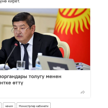
үнө кирет.
органдары толугу менен
нтке өттү
чечим
Министрлер кабинети