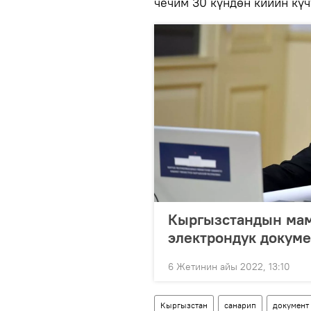
чечим 30 күндөн кийин күч
Кыргызстандын мам
электрондук докуме
6 Жетинин айы 2022, 13:10
Кыргызстан
санарип
документ