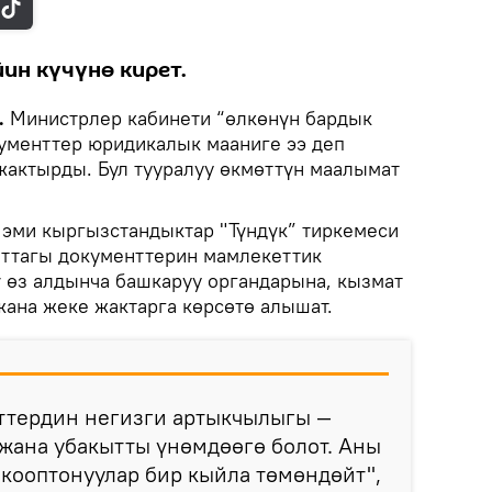
ин күчүнө кирет.
.
Министрлер кабинети “өлкөнүн бардык
ументтер юридикалык мааниге ээ деп
жактырды. Бул тууралуу өкмөттүн маалымат
эми кыргызстандыктар "Түндүк” тиркемеси
аттагы документтерин мамлекеттик
 өз алдынча башкаруу органдарына, кызмат
ана жеке жактарга көрсөтө алышат.
ттердин негизги артыкчылыгы —
жана убакытты үнөмдөөгө болот. Аны
 кооптонуулар бир кыйла төмөндөйт",