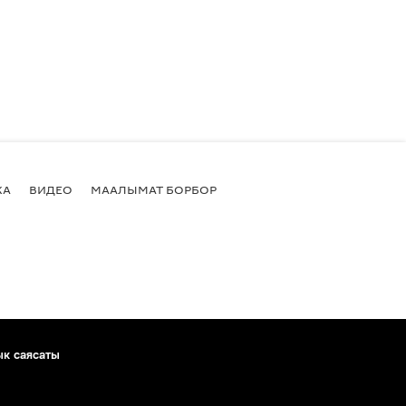
КА
ВИДЕО
МААЛЫМАТ БОРБОР
ык саясаты