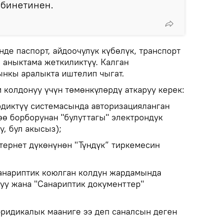
абинетинен.
нде паспорт, айдоочулук күбөлүк, транспорт
 аныктама жеткиликтүү. Калган
нкы аралыкта иштелип чыгат.
 колдонуу үчүн төмөнкүлөрдү аткаруу керек:
диктүү системасында авторизацияланган
өө борборунан "булуттагы" электрондук
у, бул акысыз);
тернет дүкөнүнөн "Түндүк” тиркемесин
санариптик коюлган колдун жардамында
уу жана "Санариптик документтер"
ридикалык мааниге ээ деп саналсын деген