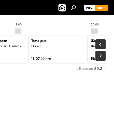
РУС
КЫРГ
19:00
20:00
ости
Тема дня
Жаңылыктар
ости. Выпуск
On air
Жаңылыктар.
18:07
19:01
30 мин
5 мин
г. Бишкек
89.3