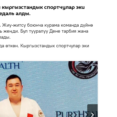
 кыргызстандык спортчулар эки
едаль алды.
.
Жиу-житсу боюнча курама команда дүйнө
 жеңди. Бул тууралуу Дене тарбия жана
лады.
а өткөн. Кыргызстандык спортчулар эки