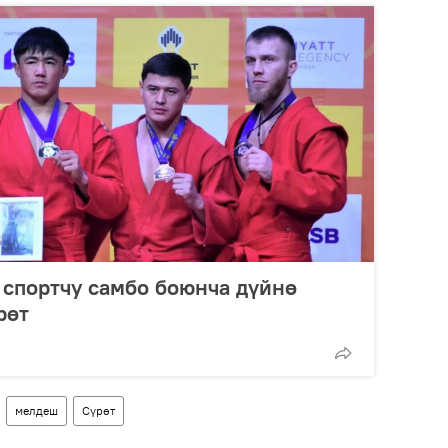
спортчу самбо боюнча дүйнө
рөт
мелдеш
Сүрөт