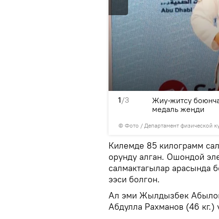
1
/3
ргызстандык спортчулар
Жиу-житсу боюнча
медаль жеңди
© Фото / Департамент физической к
Килемде 85 килограмм сал
орунду алган. Ошондой эл
салмактагылар арасында 
ээси болгон.
Ал эми Жылдызбек Абылов (
Абдулла Рахманов (46 кг.) 