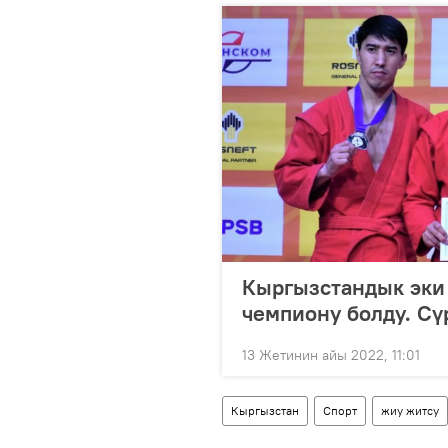
Кыргызстандык эки 
чемпиону болду. Сү
13 Жетинин айы 2022, 11:01
Кыргызстан
Спорт
жиу житсу