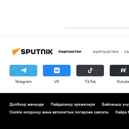
Кыргызстан
КЫРГЫЗСТАН
СА
Telegram
VK
ТikТоk
Rutub
Долбоор жөнүндө
Пайдалануу эрежелери
Байланыш үчү
Cookie колдонуу жана автоматтык логирлөө саясаты
Кайра