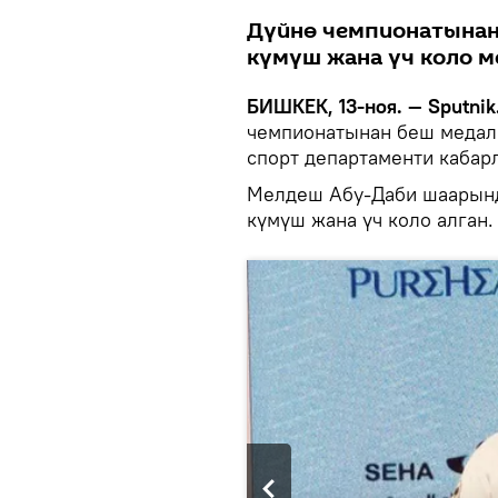
Дүйнө чемпионатынан
күмүш жана үч коло м
БИШКЕК, 13-ноя. — Sputnik
чемпионатынан беш медаль
спорт департаменти кабар
Мелдеш Абу-Даби шаарынд
күмүш жана үч коло алган.