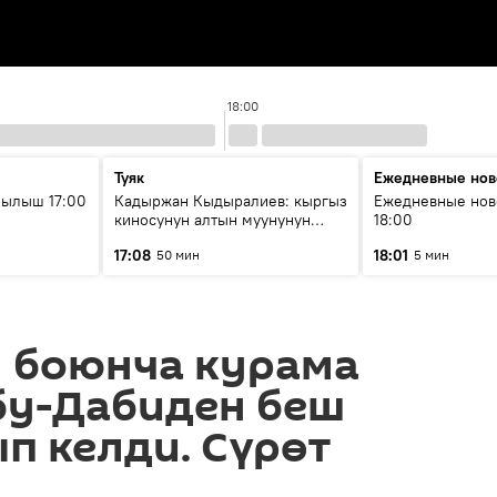
18:00
Туяк
Ежедневные нов
рылыш 17:00
Кадыржан Кыдыралиев: кыргыз
Ежедневные нов
киносунун алтын муунунун
18:00
өкүлү
17:08
18:01
50 мин
5 мин
 боюнча курама
бу-Дабиден беш
п келди. Сүрөт