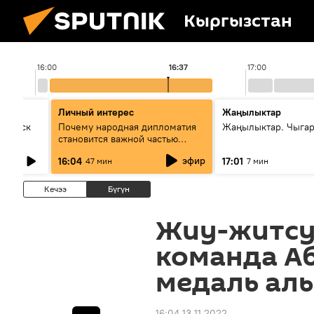
Кыргызстан
16:00
16:37
17:00
Личный интерес
Жаңылыктар
Выпуск
Почему народная дипломатия
Жаңылыктар. Чыга
становится важной частью
международного
эфир
16:04
17:01
47 мин
7 мин
сотрудничества
Кечээ
Бүгүн
Жиу-житсу
команда А
медаль алы
16:04 13.11.2022