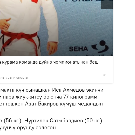
2
/3
 курама команда дүйнө чемпионатынан беш
ультуры и спорта
© Фото /
макта күч сынашкан Иса Ахмедов экинчи
е пара жиу-житсу боюнча 77 килограмм
беттешкен Азат Бакиров күмүш медалдын
56 кг.), Нуртилек Сатыбалдиев (50 кг.)
үчүнчү орунду ээлеген.