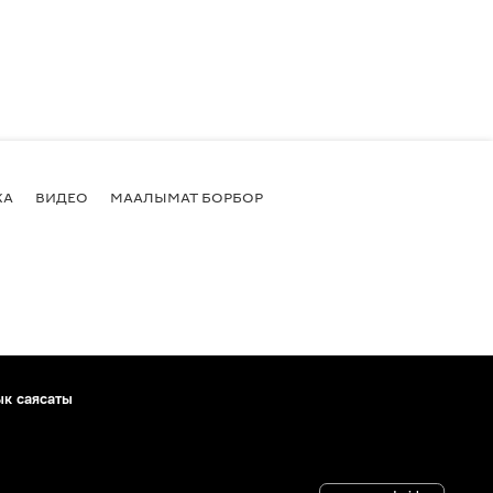
КА
ВИДЕО
МААЛЫМАТ БОРБОР
ык саясаты