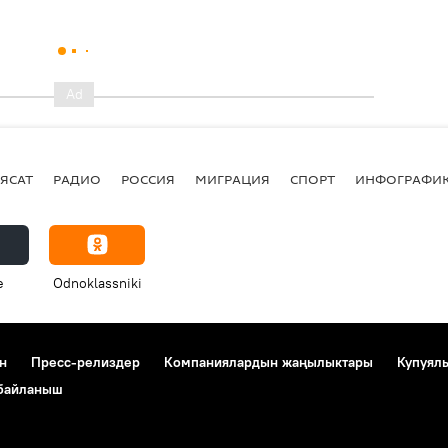
ЯСАТ
РАДИО
РОССИЯ
МИГРАЦИЯ
СПОРТ
ИНФОГРАФИ
e
Odnoklassniki
н
Пресс-релиздер
Компаниялардын жаңылыктары
Купуял
 байланыш