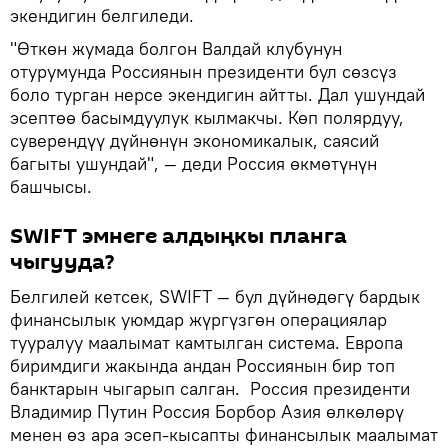
экендигин белгиледи.
"Өткөн жумада болгон Валдай клубунун
отурумунда Россиянын президенти бул сөзсүз
боло турган нерсе экендигин айтты. Дал ушундай
эсептөө басымдуулук кылмакчы. Көп полярдуу,
суверендүү дүйнөнүн экономикалык, саясий
багыты ушундай", — деди Россия өкмөтүнүн
башчысы.
SWIFT эмнеге алдыңкы планга
чыгууда?
Белгилей кетсек, SWIFT — бул дүйнөдөгү бардык
финансылык уюмдар жүргүзгөн операциялар
тууралуу маалымат камтылган система. Европа
биримдиги жакында андан Россиянын бир топ
банктарын чыгарып салган. Россия президенти
Владимир Путин Россия Борбор Азия өлкөлөрү
менен өз ара эсеп-кысапты финансылык маалымат