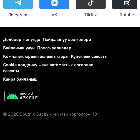
Telegram
VK
ТikТоk
Rutube
Долбоор жөнүндө
Пайдалануу эрежелери
Байланыш үчүн
Пресс-релиздер
Компаниялардын жаңылыктары
Купуялык саясаты
Cookie колдонуу жана автоматтык логирлөө
саясаты
Кайра байланыш
© 2026 Sputnik Бардык укуктар корголгон. 18+