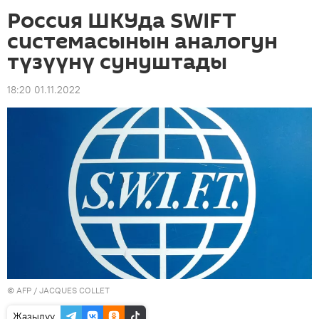
Россия ШКУда SWIFT
системасынын аналогун
түзүүнү сунуштады
18:20 01.11.2022
©
AFP
/ JACQUES COLLET
Жазылуу