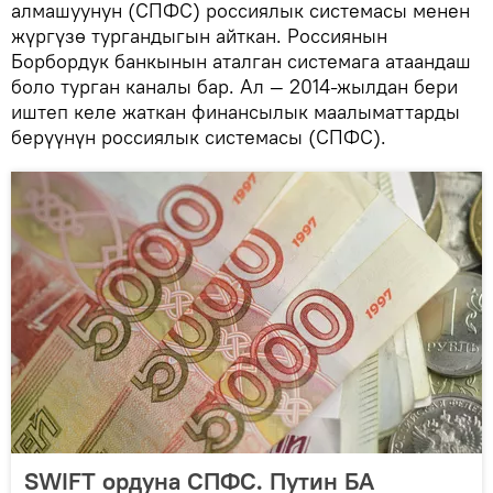
алмашуунун (СПФС) россиялык системасы менен
жүргүзө тургандыгын айткан. Россиянын
Борбордук банкынын аталган системага атаандаш
боло турган каналы бар. Ал — 2014-жылдан бери
иштеп келе жаткан финансылык маалыматтарды
берүүнүн россиялык системасы (СПФС).
SWIFT ордуна СПФС. Путин БА