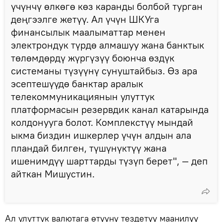
үчүнчү өлкөгө көз каранды болбой турган
деңгээлге жетүү. Ал үчүн ШКУга
финансылык маалыматтар менен
электрондук түрдө алмашуу жана банктык
төлөмдөрдү жүргүзүү боюнча өздүк
системаны түзүүнү сунуштайбыз. Өз ара
эсептешүүдө банктар аралык
телекоммуникациянын улуттук
платформасын резервдик канал катарында
колдонууга болот. Комплекстүү мындай
ыкма биздин ишкерлер үчүн алдын ала
пландай билген, түшүнүктүү жана
ишенимдүү шарттарды түзүп берет", — деп
айткан Мишустин.
Ал улуттук валютага өтүүнү тездетүү маанилүү