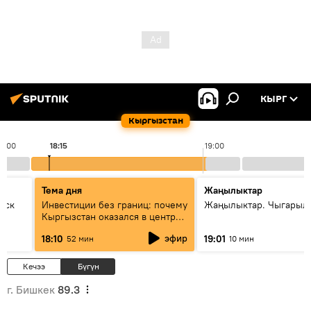
КЫРГ
Кыргызстан
18:00
18:15
19:00
Тема дня
Жаңылыктар
уск
Инвестиции без границ: почему
Жаңылыктар. Чыгарыл
Кыргызстан оказался в центре
внимания бизнеса
эфир
18:10
19:01
52 мин
10 мин
Кечээ
Бүгүн
г. Бишкек
89.3