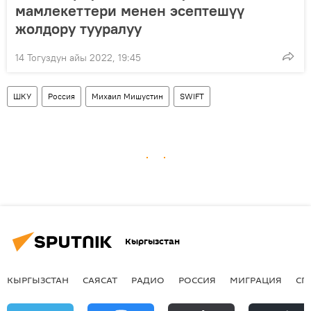
мамлекеттери менен эсептешүү
жолдору тууралуу
14 Тогуздун айы 2022, 19:45
ШКУ
Россия
Михаил Мишустин
SWIFT
Кыргызстан
КЫРГЫЗСТАН
САЯСАТ
РАДИО
РОССИЯ
МИГРАЦИЯ
СП