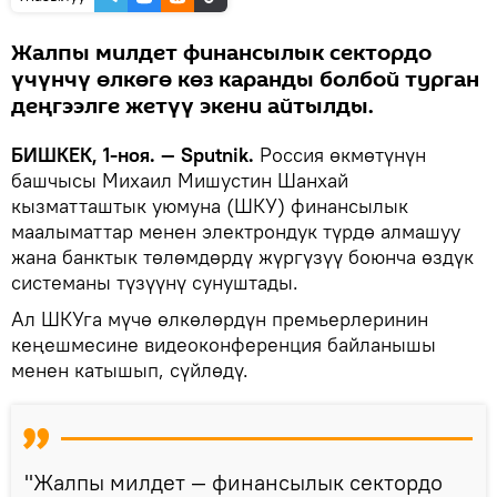
Жалпы милдет финансылык сектордо
үчүнчү өлкөгө көз каранды болбой турган
деңгээлге жетүү экени айтылды.
БИШКЕК, 1-ноя. — Sputnik.
Россия өкмөтүнүн
башчысы Михаил Мишустин Шанхай
кызматташтык уюмуна (ШКУ) финансылык
маалыматтар менен электрондук түрдө алмашуу
жана банктык төлөмдөрдү жүргүзүү боюнча өздүк
системаны түзүүнү сунуштады.
Ал ШКУга мүчө өлкөлөрдүн премьерлеринин
кеңешмесине видеоконференция байланышы
менен катышып, сүйлөдү.
"Жалпы милдет — финансылык сектордо