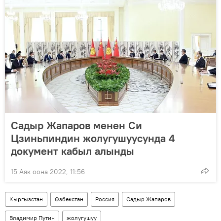
Садыр Жапаров менен Си
Цзиньпиндин жолугушуусунда 4
документ кабыл алынды
15 Аяк оона 2022, 11:56
Кыргызстан
Өзбекстан
Россия
Садыр Жапаров
Владимир Путин
жолугушуу