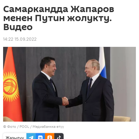
Самаркандда Жапаров
менен Путин жолукту.
Видео
14:22 15.09.2022
© Фото / POOL
/
Медиабанкка өтүү
Жазылуу