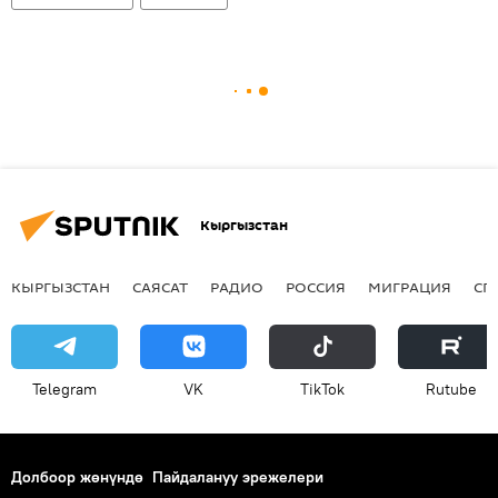
Кыргызстан
КЫРГЫЗСТАН
САЯСАТ
РАДИО
РОССИЯ
МИГРАЦИЯ
СП
Telegram
VK
ТikТоk
Rutube
Долбоор жөнүндө
Пайдалануу эрежелери