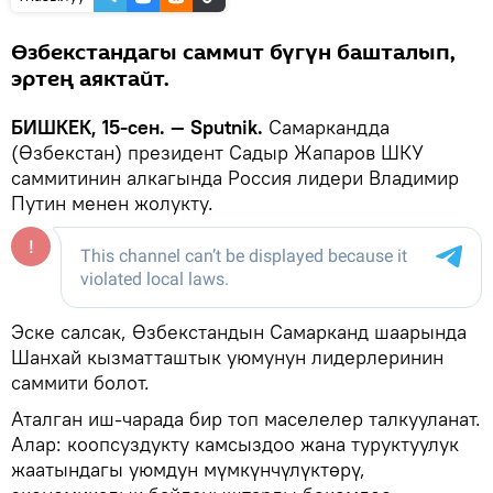
Өзбекстандагы саммит бүгүн башталып,
эртең аяктайт.
БИШКЕК, 15-сен. — Sputnik.
Самаркандда
(Өзбекстан) президент Садыр Жапаров ШКУ
саммитинин алкагында Россия лидери Владимир
Путин менен жолукту.
Эске салсак, Өзбекстандын Самарканд шаарында
Шанхай кызматташтык уюмунун лидерлеринин
саммити болот.
Аталган иш-чарада бир топ маселелер талкууланат.
Алар: коопсуздукту камсыздоо жана туруктуулук
жаатындагы уюмдун мүмкүнчүлүктөрү,