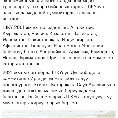
экономикалык байланыштарды бекемдөө,
транспорттук өз ара байланыштарды, ШКУнун
алкагында маданий-гуманитардык алаканы
чыңдоо.
ШКУ 2001-жылы негизделген. Ага Кытай,
Кыргызстан, Россия, Казакстан, Тажикстан,
Өзбекстан, Пакистан жана Индия кирген.
Афганистан, Беларусь, Иран менен Монголия
байкоочу болсо, Азербайжан, Армения, Камбоджа,
Непал, Түркия жана Шри-Ланка өнөктөш мамлекет
катары катталган.
2021-жылы сентябрда ШКУнун Душанбедеги
саммитинде Иранды уюмга кабыл алуу
процедурасы, Египет, Катар жана Сауд Аравиясына
диалогдо өнөктөш макамын берүү кадамы
башталган. Быйыл Беларусь ШКУга толук укуктуу
мүчө катары кирүүгө арыз берген.