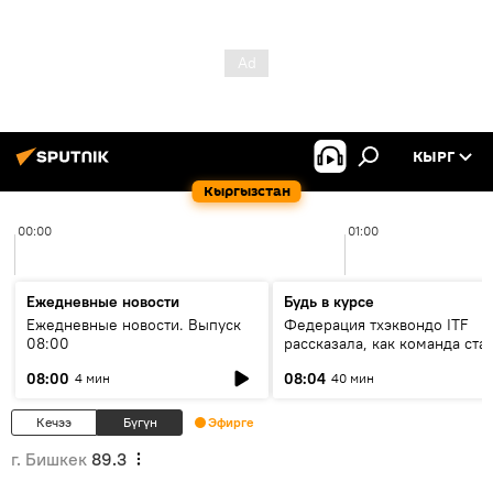
КЫРГ
Кыргызстан
00:00
01:00
Ежедневные новости
Будь в курсе
Ежедневные новости. Выпуск
Федерация тхэквондо ITF
08:00
рассказала, как команда ста
жертвой мошенников
08:00
08:04
4 мин
40 мин
Кечээ
Бүгүн
Эфирге
г. Бишкек
89.3