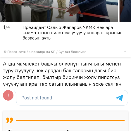
1
/4
Президент Садыр Жапаров УКМК Чек ара
кызматынын пилотсуз учуучу аппараттарынын
базасын ачты
©
Пресс-служба президента КР / Султан Досалиев
Анда мамлекет башчы өлкөнүн тынчтыгы менен
туруктуулугу чек арадан башталарын дагы бир
жолу белгилеп, былтыр биринчи жолу пилотсуз
учуучу аппараттар сатып алынганын эске салган.