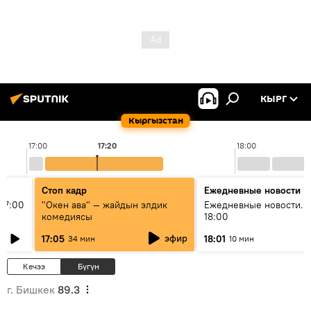
КЫРГ
Кыргызстан
17:00
17:20
18:00
Стоп кадр
Ежедневные новости
17:00
"Окен ава" — жайдын элдик
Ежедневные новости. 
комедиясы
18:00
эфир
17:05
18:01
34 мин
10 мин
Кечээ
Бүгүн
г. Бишкек
89.3