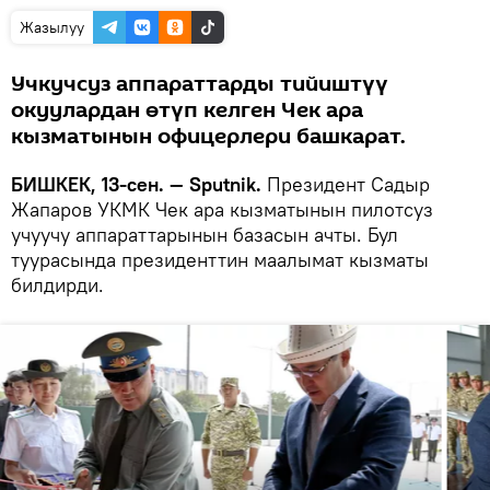
Жазылуу
Учкучсуз аппараттарды тийиштүү
окуулардан өтүп келген Чек ара
кызматынын офицерлери башкарат.
БИШКЕК, 13-сен. — Sputnik.
Президент Садыр
Жапаров УКМК Чек ара кызматынын пилотсуз
учуучу аппараттарынын базасын ачты. Бул
туурасында президенттин маалымат кызматы
билдирди.