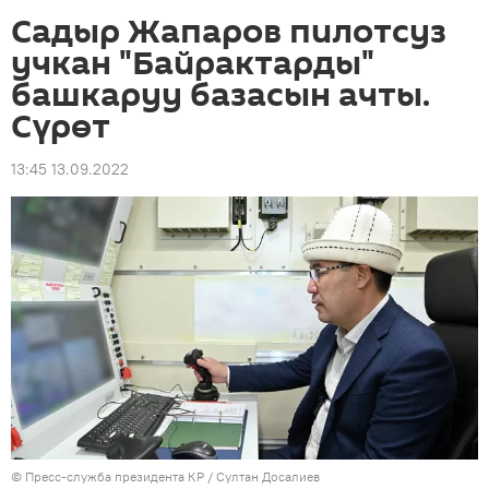
Садыр Жапаров пилотсуз
учкан "Байрактарды"
башкаруу базасын ачты.
Сүрөт
13:45 13.09.2022
©
Пресс-служба президента КР / Султан Досалиев