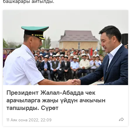
башкарары айтылды.
Президент Жалал-Абадда чек
арачыларга жаңы үйдүн ачкычын
тапшырды. Сүрөт
11 Аяк оона 2022, 22:09