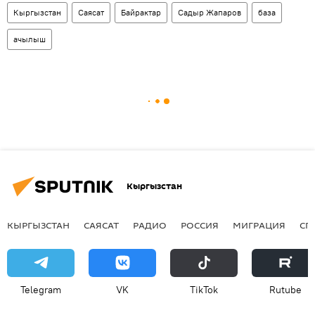
Кыргызстан
Саясат
Байрактар
Садыр Жапаров
база
ачылыш
Кыргызстан
КЫРГЫЗСТАН
САЯСАТ
РАДИО
РОССИЯ
МИГРАЦИЯ
СП
Telegram
VK
ТikТоk
Rutube