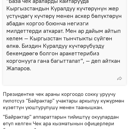
"База чек араларды кайтарууда
Кыргызстандын Куралдуу күчтөрүнүн жер
үстүндөгү күчтөрү менен аскер бөлүктөрүн
абадан коргоо боюнча негизги
милдеттерди аткарат. Мен ар дайым айтып
келем — Кыргызстан тынчтыкты сүйгөн
өлкө. Биздин Куралдуу күчтөрүбүздү
бекемдөөгө болгон аракеттерибиз
коргонууга гана багытталат", — деп айткан
Жапаров.
Президентке чек араны коргоодо сокку уруучу
пилотсуз "Байрактар" учактары аркылуу күжүрмөн
күзөттүн уюштурулушу менен таанышкан.
"Байрактар" аппараттарын тийиштүү окуулардан
өтүп келген Чек ара кызматынын офицерлери