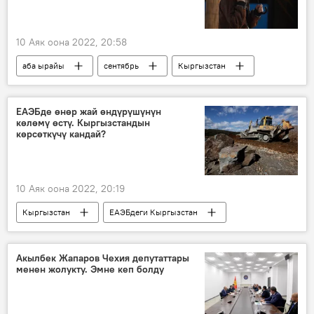
10 Аяк оона 2022, 20:58
аба ырайы
сентябрь
Кыргызстан
ЕАЭБде өнөр жай өндүрүшүнүн
көлөмү өстү. Кыргызстандын
көрсөткүчү кандай?
10 Аяк оона 2022, 20:19
Кыргызстан
ЕАЭБдеги Кыргызстан
өнөр жай
Акылбек Жапаров Чехия депутаттары
менен жолукту. Эмне кеп болду