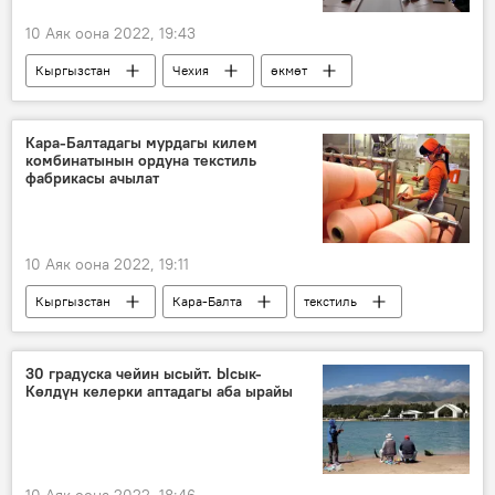
10 Аяк оона 2022, 19:43
Кыргызстан
Чехия
өкмөт
депутат
жолугушуу
кызматташтык
Кара-Балтадагы мурдагы килем
комбинатынын ордуна текстиль
фабрикасы ачылат
10 Аяк оона 2022, 19:11
Кыргызстан
Кара-Балта
текстиль
фабрика
өндүрүш
30 градуска чейин ысыйт. Ысык-
Көлдүн келерки аптадагы аба ырайы