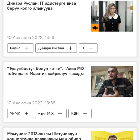
Динара Руслан: IT адистерге виза
берүү колго алынууда
10 Аяк оона 2022, 14:05
Радио
Динара Руслан
IT
адис
Экономика
"Түшүнбөстүк болуп кетти". "Азия MIX"
тобундагы Маратик кайрылуу жасады
10 Аяк оона 2022, 13:56
УКМК
Азия MIX
КВН
Марат Жуманалиев
кармоо
Момунов: 2013-жылы Шатуновдун
концертинде клавишаны мен ойноп