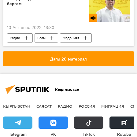
бергем
10 Аяк оона 2022, 13:30
Радио
наам
Маданият
коррупция
Дагы 20 материал
Кыргызстан
КЫРГЫЗСТАН
САЯСАТ
РАДИО
РОССИЯ
МИГРАЦИЯ
СП
Telegram
VK
ТikТоk
Rutube