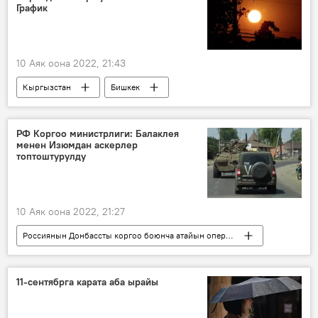
График
10 Аяк оона 2022, 21:43
Кыргызстан
Бишкек
электр кубаты
өчүрүү
график
РФ Коргоо министрлиги: Балаклея
менен Изюмдан аскерлер
топтоштурулду
10 Аяк оона 2022, 21:27
Россиянын Донбассты коргоо боюнча атайын операциясы
Дүйнөдө
Россия
атайын операция
Куралдуу күчтөр
11-сентябрга карата аба ырайы
техника