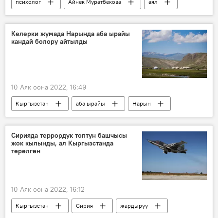
психолог
Айнек Муратбекова
аял
баалоо
ата-эне
адам
Келерки жумада Нарында аба ырайы
кандай болору айтылды
10 Аяк оона 2022, 16:49
Кыргызстан
аба ырайы
Нарын
божомол
Сирияда террордук топтун башчысы
жок кылынды, ал Кыргызстанда
төрөлгөн
10 Аяк оона 2022, 16:12
Кыргызстан
Сирия
жардыруу