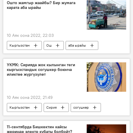
инфляция
газ
кымбаттоо
Ошто жамгыр жаайбы? Бир жумага
карата аба ырайы
10 Аяк оона 2022, 22:03
Кыргызстан
Ош
аба ырайы
Кыргызгидромет
УКМК: Сирияда жок кылынган теги
кыргызстандык согушкер боюнча
иликтөө жүргүзүлөт
10 Аяк оона 2022, 21:49
Кыргызстан
Сирия
согушкер
террорчулук
Сирожиддин Мухтаров
УКМК
иликтөө
11-сентябрда Бишкектин кайсы
жеринде электр кубаты болбойт?