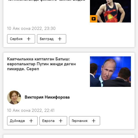
10 Аяк оона 2022, 23:30
Сербия
Белград
Акжол Махмудов
балбан
финал
Каатчылыкка капталган Батыш:
европалыктар Путин жеңди деген
пикирде. Сереп
Виктория Никифорова
10 Аяк оона 2022, 22:41
Дүйнөдө
Европа
Германия
АКШ
Батыш
Владимир Путин