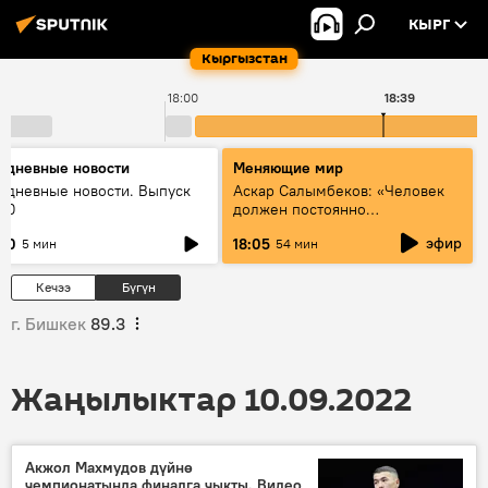
КЫРГ
Кыргызстан
18:00
18:39
едневные новости
Меняющие мир
едневные новости. Выпуск
Аскар Салымбеков: «Человек
:00
должен постоянно
совершенствоваться»
эфир
:00
18:05
5 мин
54 мин
Кечээ
Бүгүн
г. Бишкек
89.3
Жаңылыктар 10.09.2022
Акжол Махмудов дүйнө
чемпионатында финалга чыкты. Видео