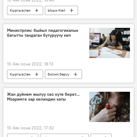
10 Аяк оона 2022, 18:46
Кыргызстан
Ысык-Көл
аба ырайы
Кыргызгидромет
Министрлик: быйыл педагогикалык
багытты тандаган бүтүрүүчү көп
10 Аяк оона 2022, 18:13
Кыргызстан
билим берүү
бүтүрүүчү
тандоо
кесип
Жан дүйнөм жылуу сөз күтө берет...
Мээримге зар келиндин каты
10 Аяк оона 2022, 17:32