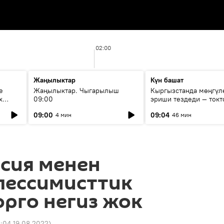
02:00
Жаңылыктар
Күн башат
е
Жаңылыктар. Чыгарылыш
Кыргызстанда мөңгүл
х
09:00
эриши тездеди — токт
мүмкүн эмеспи?
09:00
09:04
4 мин
46 мин
ссия менен
пессимисттик
рго негиз жок
:04 19.08.2022
)