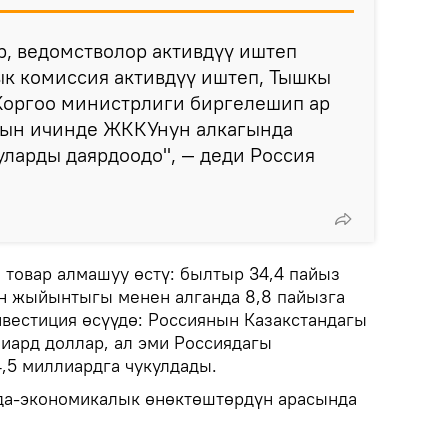
, ведомстволор активдүү иштеп
ык комиссия активдүү иштеп, Тышкы
Коргоо министрлиги биргелешип ар
нын ичинде ЖККУнун алкагында
ларды даярдоодо", — деди Россия
 товар алмашуу өстү: былтыр 34,4 пайыз
н жыйынтыгы менен алганда 8,8 пайызга
нвестиция өсүүдө: Россиянын Казакстандагы
лиард доллар, ал эми Россиядагы
4,5 миллиардга чукулдады.
да-экономикалык өнөктөштөрдүн арасында