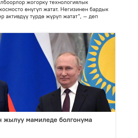
олбоорлор жогорку технологиялык
космосто өнүгүп жатат. Негизинен бардык
р активдүү түрдө жүрүп жатат", — деп
ен жылуу мамиледе болгонума