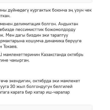
яны дүйнөдөгү кургактык боюнча эң узун чек
ткан.
у менен делимитация болгон. Андыктан
лебизде пессимисттик божомолдорду
ок. Мен дагы биздин эки тараптуу
армактарына кошумча динамика берүүгө
н Токаев.
 мамлекеттеринин Казакстанда октябрь
тине чакырган.
гөчө экендигин, октябрда эки мамлекет
ууга 30 жыл болгондугун белгилей
атага карата бир катар иш-чаралар