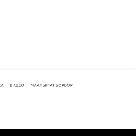
КА
ВИДЕО
МААЛЫМАТ БОРБОР