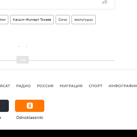
тин
Касым-Жомарт Токаев
Сочи
жолугушуу
ЯСАТ
РАДИО
РОССИЯ
МИГРАЦИЯ
СПОРТ
ИНФОГРАФИ
e
Odnoklassniki