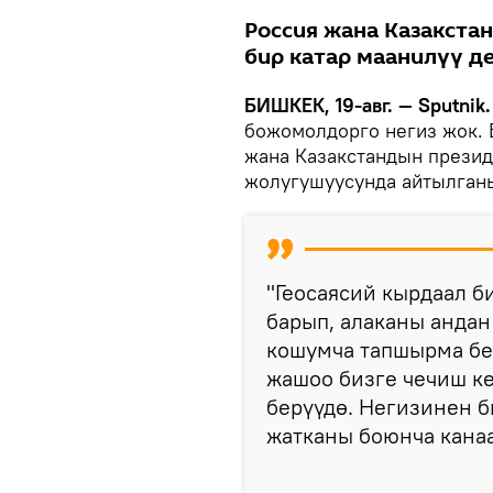
Россия жана Казакста
бир катар маанилүү д
БИШКЕК, 19-авг. — Sputnik
божомолдорго негиз жок. 
жана Казакстандын прези
жолугушуусунда айтылга
"Геосаясий кырдаал б
барып, алаканы андан
кошумча тапшырма бе
жашоо бизге чечиш к
берүүдө. Негизинен 
жатканы боюнча канаат