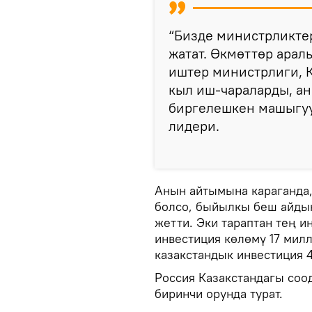
“Бизде министрликтер
жатат. Өкмөттөр арал
иштер министрлиги, 
кыл иш-чараларды, а
биргелешкен машыгуу
лидери.
Анын айтымына караганда,
болсо, быйылкы беш айды
жетти. Эки тараптан тең и
инвестиция көлөмү 17 мил
казакстандык инвестиция 
Россия Казакстандагы соо
биринчи орунда турат.