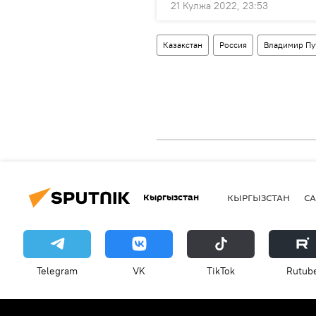
21 Кулжа 2022, 23:53
Казакстан
Россия
Владимир Пу
Кыргызстан
КЫРГЫЗСТАН
СА
Telegram
VK
ТikТоk
Rutub