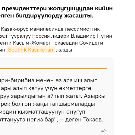
н президенттери жолугушуудан кийин
елген билдирүүлөрдү жасашты.
.
Казак-орус мамилесинде пессимисттик
Бул тууралуу Россия лидери Владимир Путин
денти Касым-Жомарт Токаевдин Сочидеги
нын
Sputnik Казакстан
жазды.
ири-бирибиз менен өз ара иш алып
 ары алып кетүү үчүн өкмөттөргө
рүү зарылдыгын айтып жатат. Азыркы
ерек болгон жаңы тапшырмаларды
биздин кызматташуунун өнүгүп
танууга негиз бар", — деген Токаев.