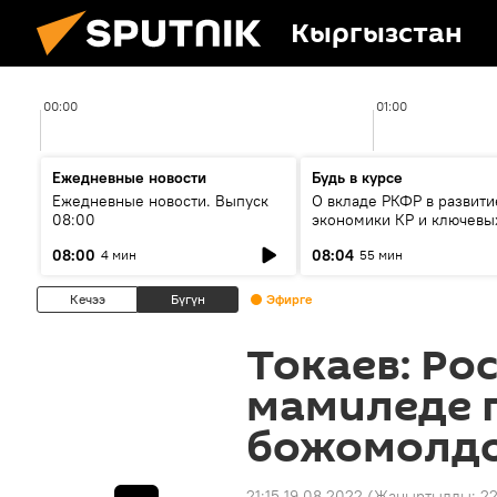
Кыргызстан
00:00
01:00
Ежедневные новости
Будь в курсе
Ежедневные новости. Выпуск
О вкладе РКФР в развити
08:00
экономики КР и ключевы
секторах до 2030 года
08:00
08:04
4 мин
55 мин
Кечээ
Бүгүн
Эфирге
Токаев: Ро
мамиледе 
божомолдо
21:15 19.08.2022
(Жаңыртылды:
22