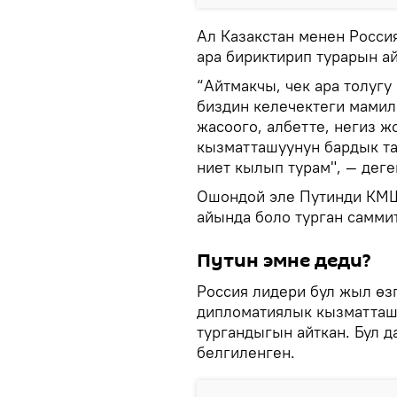
Ал Казакстан менен Росси
ара бириктирип турарын ай
“Айтмакчы, чек ара толуг
биздин келечектеги мами
жасоого, албетте, негиз ж
кызматташуунун бардык т
ниет кылып турам", — деге
Ошондой эле Путинди КМШ
айында боло турган самми
Путин эмне деди?
Россия лидери бул жыл өз
дипломатиялык кызматташ
тургандыгын айткан. Бул д
белгиленген.