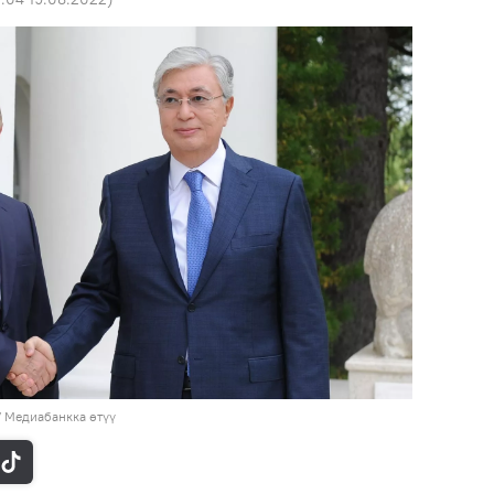
/
Медиабанкка өтүү