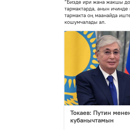
“Бизде ири жана жакшы д
тармактарда, анын ичинде 
тармакта оң маанайда иште
кошумчалады ал.
Токаев: Путин мен
кубанычтамын