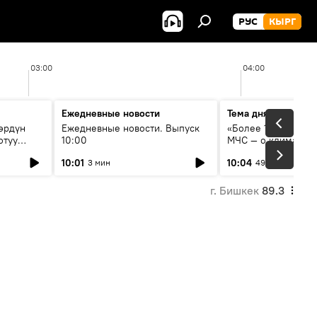
РУС
КЫРГ
03:00
04:00
Ежедневные новости
Тема дня
өрдүн
Ежедневные новости. Выпуск
«Более 1200 сёл в 
отуу
10:00
МЧС — о климате, 
системе оповещен
10:01
10:04
3 мин
49 мин
населения
г. Бишкек
89.3