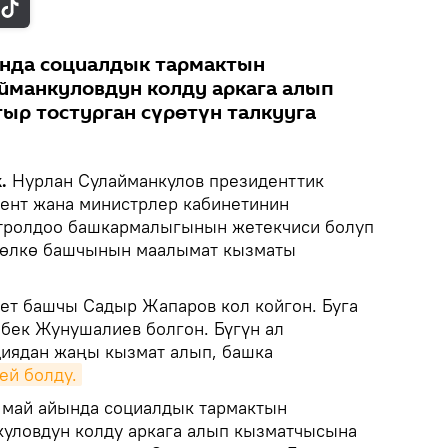
нда социалдык тармактын
йманкуловдун колду аркага алып
ыр тостурган сүрөтүн талкууга
k.
Нурлан Сулайманкулов президенттик
ент жана министрлер кабинетинин
нтролдоо башкармалыгынын жетекчиси болуп
у өлкө башчынын маалымат кызматы
ет башчы Садыр Жапаров кол койгон. Буга
йбек Жунушалиев болгон. Бүгүн ал
иядан жаңы кызмат алып, башка
ей болду.
 май айында социалдык тармактын
уловдун колду аркага алып кызматчысына