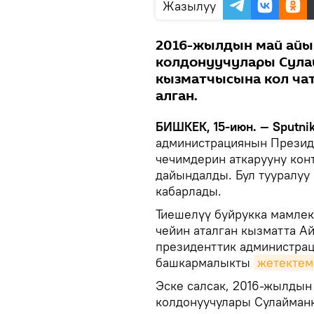
Жазылуу
2016-жылдын май айы
колдонуучулары Сула
кызматчысына кол чат
алган.
БИШКЕК, 15-июн. — Sputni
администрациянын Презид
чечимдерин аткарууну ко
дайындалды. Бул тууралу
кабарлады.
Тиешелүү буйрукка мамлек
чейин аталган кызматта А
президенттик администрац
башкармалыкты
жетектем
Эске салсак, 2016-жылдын
колдонуучулары Сулайманк