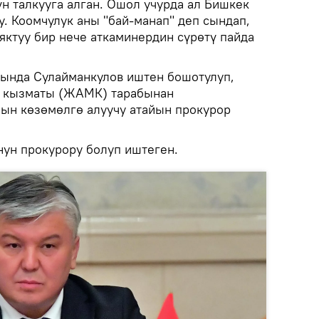
үн талкууга алган. Ошол учурда ал Бишкек
. Коомчулук аны "бай-манап" деп сындап,
яктуу бир нече аткаминердин сүрөтү пайда
ында Сулайманкулов иштен бошотулуп,
к кызматы (ЖАМК) тарабынан
н көзөмөлгө алуучу атайын прокурор
нун прокурору болуп иштеген.