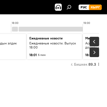
РУС
КЫРГ
18:00
19:00
Ежедневные новости
Меняющие м
йдын элдик
Ежедневные новости. Выпуск
Аскар Салымб
18:00
должен пост
совершенство
18:01
18:06
5 мин
54 мин
г. Бишкек
89.3