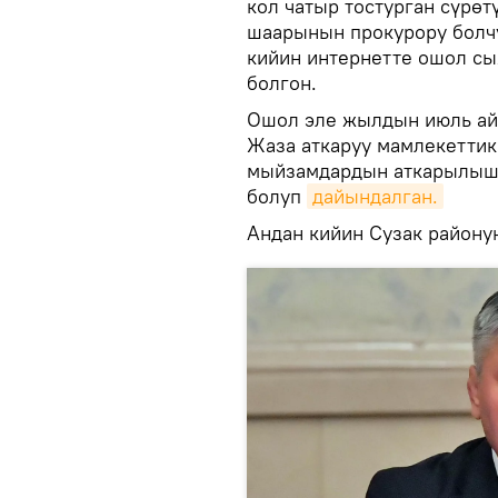
кол чатыр тостурган сүрөт
шаарынын прокурору болчу
кийин интернетте ошол сы
болгон.
Ошол эле жылдын июль ай
Жаза аткаруу мамлекетти
мыйзамдардын аткарылышы
болуп
дайындалган.
Андан кийин Сузак району