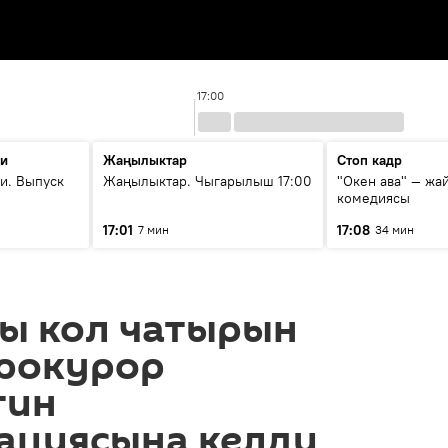
17:00
ти
Жаңылыктар
Стоп кадр
и. Выпуск
Жаңылыктар. Чыгарылыш 17:00
"Окен ава" — жа
комедиясы
17:01
17:08
7 мин
34 мин
ы кол чатырын
прокурор
тин
ациясына келди