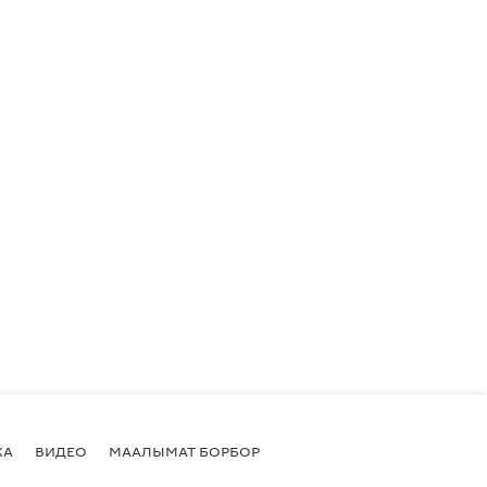
КА
ВИДЕО
МААЛЫМАТ БОРБОР