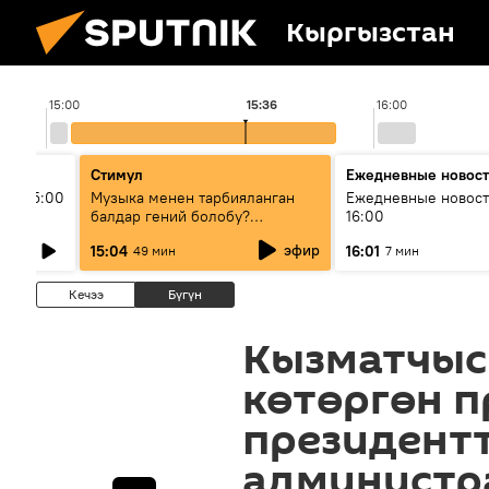
Кыргызстан
15:00
15:36
16:00
Стимул
Ежедневные новос
ыш 15:00
Музыка менен тарбияланган
Ежедневные новост
балдар гений болобу?
16:00
Кыргыздын жашоосунда
эфир
15:04
16:01
49 мин
7 мин
музыканын орду
Кечээ
Бүгүн
Кызматчыс
көтөргөн 
президент
администр