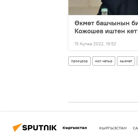
Өкмөт башчынын би
Кожошев иштен кет
15 Кулжа 2022, 19:52
прокурор
кол чатыр
кызмат
Кыргызстан
КЫРГЫЗСТАН
СА