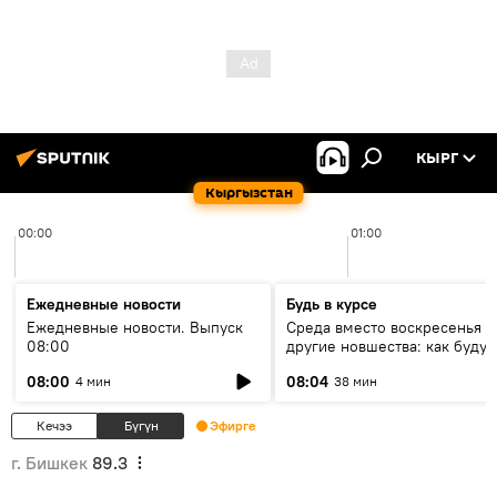
КЫРГ
Кыргызстан
00:00
01:00
Ежедневные новости
Будь в курсе
Ежедневные новости. Выпуск
Среда вместо воскресенья и
08:00
другие новшества: как будут
проходить выборы в КР?
08:00
08:04
4 мин
38 мин
Кечээ
Бүгүн
Эфирге
г. Бишкек
89.3