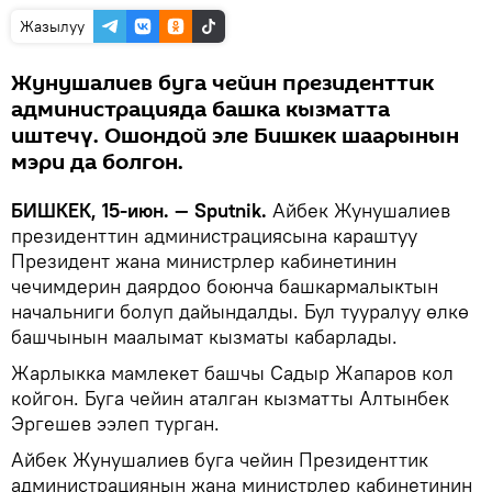
Жазылуу
Жунушалиев буга чейин президенттик
администрацияда башка кызматта
иштечү. Ошондой эле Бишкек шаарынын
мэри да болгон.
БИШКЕК, 15-июн. — Sputnik.
Айбек Жунушалиев
президенттин администрациясына караштуу
Президент жана министрлер кабинетинин
чечимдерин даярдоо боюнча башкармалыктын
начальниги болуп дайындалды. Бул тууралуу өлкө
башчынын маалымат кызматы кабарлады.
Жарлыкка мамлекет башчы Садыр Жапаров кол
койгон. Буга чейин аталган кызматты Алтынбек
Эргешев ээлеп турган.
Айбек Жунушалиев буга чейин Президенттик
администрациянын жана министрлер кабинетинин