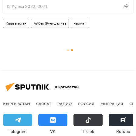
15 Кулжа 2022, 20:11
Кыргызстан
Айбек Жунушалиев
кызмат
Кыргызстан
КЫРГЫЗСТАН
САЯСАТ
РАДИО
РОССИЯ
МИГРАЦИЯ
СП
Telegram
VK
ТikТоk
Rutube