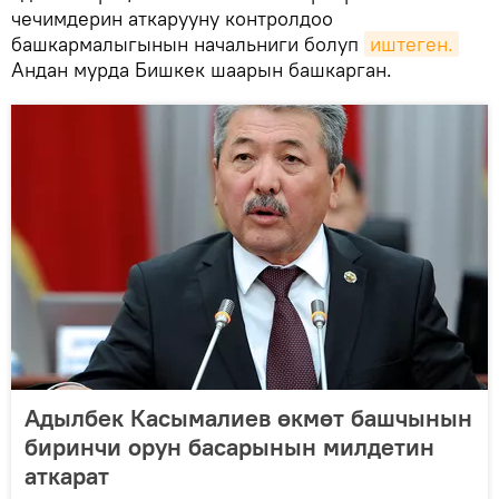
чечимдерин аткарууну контролдоо
башкармалыгынын начальниги болуп
иштеген.
Андан мурда Бишкек шаарын башкарган.
Адылбек Касымалиев өкмөт башчынын
биринчи орун басарынын милдетин
аткарат