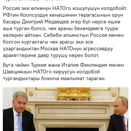
Россия эки өлкөнүн НАТОго кошулушун колдобойт.
РФтин Коопсуздук кеңешинин төрагасынын орун
басары Дмитрий Медведев эгер бул нерсе ишке
аша турган болсо, чек араны бекемдөөгө туура
келерин айткан. Себеби альянстын Россия менен
болгон кургактагы чек арасы эки эсе
узаргандыктан Москва НАТОнун агрессивдүү
аракеттерине даяр турушу керек болот.
Буга чейин Түркия жана Италия Финляндия менен
Швециянын НАТОго кирүүсүн колдобой
тургандыктары боюнча маалымат тараган.