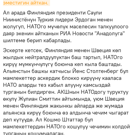
эместигин айткан.
Ал арада Финляндия президенти Саули
Ниинистёнун Түркия лидери Эрдоган менен
жолугуп, НАТОго мүчөлүк маселесин талкуулоого
даяр экенин айтканын РИА Новости "Анадолуга"
шилтеме берип кабарлады.
Эскерте кетсек, Финляндия менен Швеция көп
жылдык нейтралдуулуктан баш тартып, НАТОго
кирүү мүмкүнчүлүгү боюнча кеп кыла баштады.
Альянстын башкы катчысы Йенс Столтенберг бул
мамлекеттер аскердик блокко кирүүнү кааласа
НАТО аларды тез кабыл алууну камсыздай
турганын билдирген. АКШнын НАТОдогу туруктуу
өкүлү Жулиан Смиттин айтымында, уюм Швеция
менен Финляндия жакынкы айларда же жумада
альянска кирүү боюнча өз алдынча чечим чыгарат
деп күтүүдө. Ал Кошмо Штаттар бул
мамлекеттердин НАТОго кошулуу чечимин колдой
турганын кошумчалаган.