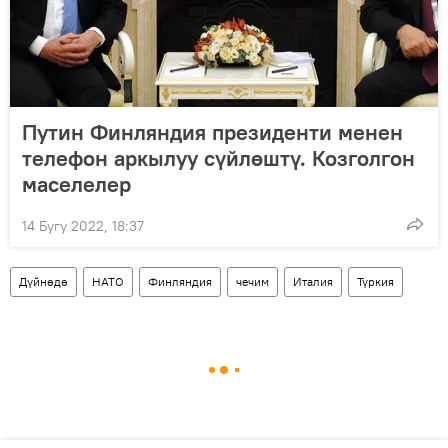
Путин Финляндия президенти менен
телефон аркылуу сүйлөштү. Козголгон
маселелер
14 Бугу 2022, 18:37
Дүйнөдө
НАТО
Финляндия
чечим
Италия
Түркия