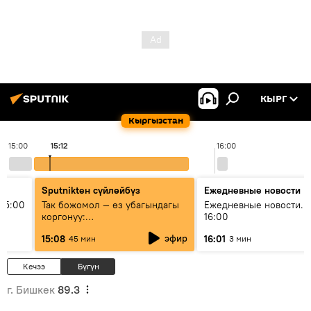
КЫРГ
Кыргызстан
15:00
15:12
16:00
Sputnikteн сүйлөйбүз
Ежедневные новости
15:00
Так божомол — өз убагындагы
Ежедневные новости. 
коргонуу:
16:00
гидрометеорологиялык кызмат
эфир
15:08
16:01
45 мин
3 мин
кантип өркүндөтүлүүдө
Кечээ
Бүгүн
г. Бишкек
89.3