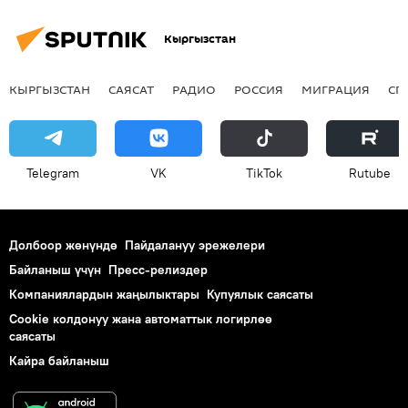
Кыргызстан
КЫРГЫЗСТАН
САЯСАТ
РАДИО
РОССИЯ
МИГРАЦИЯ
СП
Telegram
VK
ТikТоk
Rutube
Долбоор жөнүндө
Пайдалануу эрежелери
Байланыш үчүн
Пресс-релиздер
Компаниялардын жаңылыктары
Купуялык саясаты
Cookie колдонуу жана автоматтык логирлөө
саясаты
Кайра байланыш