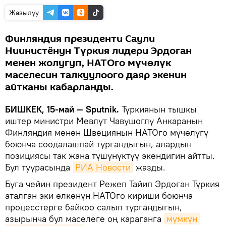
Жазылуу
Финляндия президенти Саули
Ниинистёнун Түркия лидери Эрдоган
менен жолугуп, НАТОго мүчөлүк
маселесин талкуулоого даяр экенин
айтканы кабарланды.
БИШКЕК, 15-май — Sputnik.
Түркиянын тышкы
иштер министри Мевлүт Чавушоглу Анкаранын
Финляндия менен Швециянын НАТОго мүчөлүгү
боюнча соодалашпай тургандыгын, алардын
позициясы так жана түшүнүктүү экендигин айтты.
Бул туурасында
РИА Новости
жазды.
Буга чейин президент Режеп Тайип Эрдоган Түркия
аталган эки өлкөнүн НАТОго кириши боюнча
процесстерге байкоо салып тургандыгын,
азырынча бул маселеге оң караганга
мүмкүн 