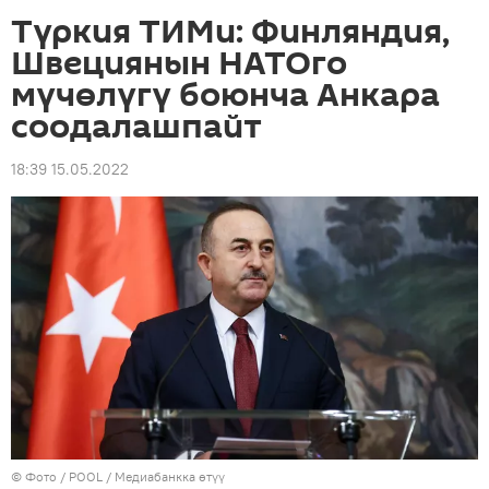
Түркия ТИМи: Финляндия,
Швециянын НАТОго
мүчөлүгү боюнча Анкара
соодалашпайт
18:39 15.05.2022
© Фото / POOL
/
Медиабанкка өтүү