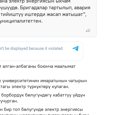
ана электр энергиясын ыкчам
рүшүүдө. Бригадалар тартылып, авария
 тийиштүү иштерди жасап жатышат",
униципалитеттен.
т алган-албаганы боюнча маалымат
 университетинин имаратынын чатырын
тагы электр түркүктөрү кулаган.
 борбордук бөлүгүндөгү кабаттуу үйдүн
учурган.
 бир топ бөлүгүндө электр энергиясы