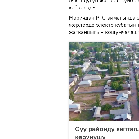
өчкөндүгүн жана ал күйө 
кабарлады.
Мэриядан РТС аймагында э
жерлерде электр кубатын 
жаткандыгын кошумчалаш
Суу районду каптап
көрүнүшү