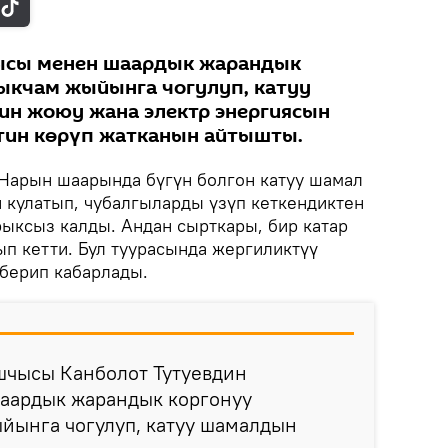
ысы менен шаардык жарандык
ыкчам жыйынга чогулуп, катуу
ин жоюу жана электр энергиясын
тин көрүп жатканын айтышты.
Нарын шаарында бүгүн болгон катуу шамал
и кулатып, чубалгыларды үзүп кеткендиктен
ыксыз калды. Андан сырткары, бир катар
п кетти. Бул туурасында жергиликтүү
берип кабарлады.
чысы Канболот Тутуевдин
аардык жарандык коргонуу
йынга чогулуп, катуу шамалдын