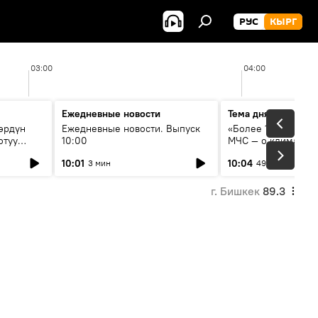
РУС
КЫРГ
03:00
04:00
Ежедневные новости
Тема дня
өрдүн
Ежедневные новости. Выпуск
«Более 1200 сёл в 
отуу
10:00
МЧС — о климате, 
системе оповещен
10:01
10:04
3 мин
49 мин
населения
г. Бишкек
89.3