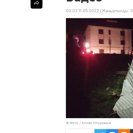
00:03 11.05.2022
(Жаңыртылды:
0
© Фото / Алмаз Омурзаков