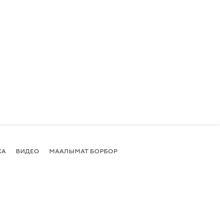
КА
ВИДЕО
МААЛЫМАТ БОРБОР