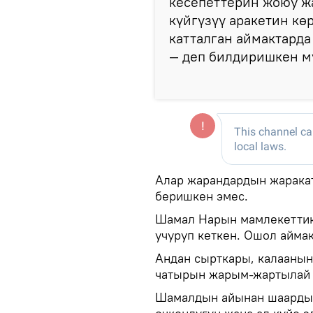
кесепеттерин жоюу ж
күйгүзүү аракетин кө
катталган аймактарда
— деп билдиришкен м
Алар жарандардын жарака
беришкен эмес.
Шамал Нарын мамлекеттик
учуруп кеткен. Ошол аймак
Андан сырткары, калаанын
чатырын жарым-жартылай 
Шамалдын айынан шаардын