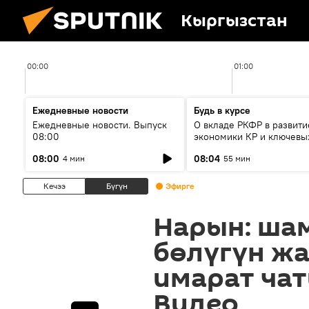
Кыргызстан
00:00
01:00
Ежедневные новости
Будь в курсе
Ежедневные новости. Выпуск
О вкладе РКФР в развити
08:00
экономики КР и ключевы
секторах до 2030 года
08:00
08:04
4 мин
55 мин
Кечээ
Бүгүн
Эфирге
Нарын: ша
бөлүгүн ж
имарат ча
Видео