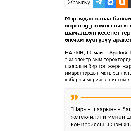
Жазылуу
Мэриядан калаа башч
коргонуу комиссиясы 
шамалдын кесепеттер
ыкчам күйгүзүү араке
НАРЫН, 10-май — Sputnik.
эки электр зым теректерд
шаардын бир топ жери жар
имараттардын чатырын алы
кабарчы мэрияга шилтеме 
"Нарын шаарынын баш
жетекчилиги менен ш
комиссиясы ыкчам жы