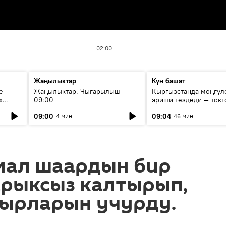
02:00
Жаңылыктар
Күн башат
е
Жаңылыктар. Чыгарылыш
Кыргызстанда мөңгүл
х
09:00
эриши тездеди — токт
мүмкүн эмеспи?
09:00
09:04
4 мин
46 мин
мал шаардын бир
арыксыз калтырып,
тырларын учурду.