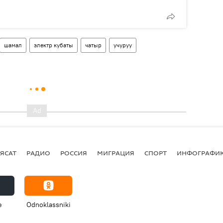
шамал
электр кубаты
чатыр
учуруу
ЯСАТ
РАДИО
РОССИЯ
МИГРАЦИЯ
СПОРТ
ИНФОГРАФИ
e
Odnoklassniki