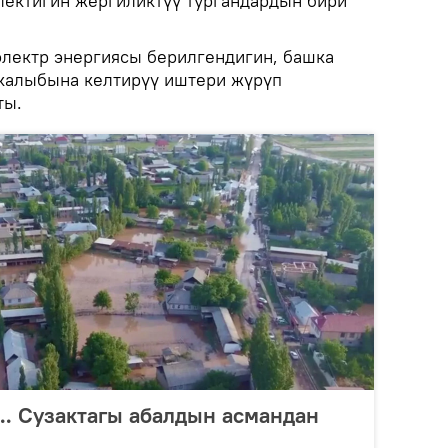
электигин жергиликтүү тургандардын бири
лектр энергиясы берилгендигин, башка
калыбына келтирүү иштери жүрүп
ты.
... Сузактагы абалдын асмандан