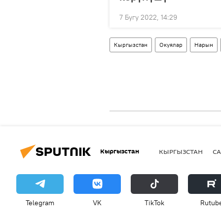
7 Бугу 2022, 14:29
Кыргызстан
Окуялар
Нарын
Кыргызстан
КЫРГЫЗСТАН
СА
Telegram
VK
ТikТоk
Rutub