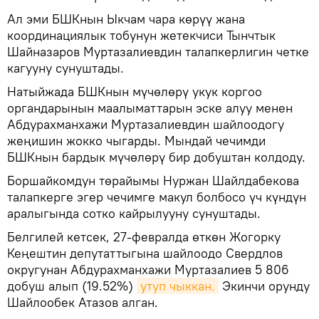
Ал эми БШКнын Ыкчам чара көрүү жана
координациялык тобунун жетекчиси Тынчтык
Шайназаров Муртазалиевдин талапкерлигин четке
кагууну сунуштады.
Натыйжада БШКнын мүчөлөрү укук коргоо
органдарынын маалыматтарын эске алуу менен
Абдурахманхажи Муртазалиевдин шайлоодогу
жеңишин жокко чыгарды. Мындай чечимди
БШКнын бардык мүчөлөрү бир добуштан колдоду.
Боршайкомдун төрайымы Нуржан Шайлдабекова
талапкерге эгер чечимге макул болбосо үч күндүн
аралыгында сотко кайрылууну сунуштады.
Белгилей кетсек, 27-февралда өткөн Жогорку
Кеңештин депутаттыгына шайлоодо Свердлов
округунан Абдурахманхажи Муртазалиев 5 806
добуш алып (19.52%)
утуп чыккан.
Экинчи орунду
Шайлообек Атазов алган.