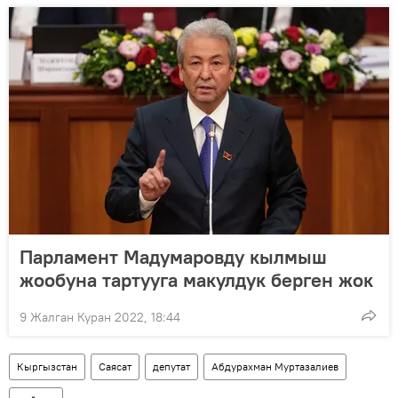
Парламент Мадумаровду кылмыш
жообуна тартууга макулдук берген жок
9 Жалган Куран 2022, 18:44
Кыргызстан
Саясат
депутат
Абдурахман Муртазалиев