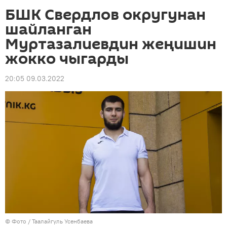
БШК Свердлов округунан
шайланган
Муртазалиевдин жеңишин
жокко чыгарды
20:05 09.03.2022
© Фото / Таалайгуль Усенбаева