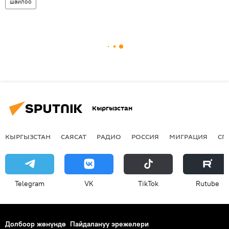
шайлоо
Кыргызстан
КЫРГЫЗСТАН
САЯСАТ
РАДИО
РОССИЯ
МИГРАЦИЯ
СП
Telegram
VK
ТikТоk
Rutube
Долбоор жөнүндө
Пайдалануу эрежелери