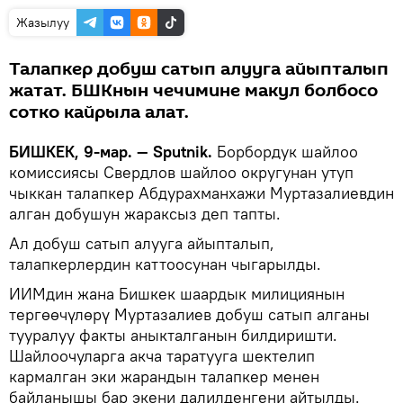
Жазылуу
Талапкер добуш сатып алууга айыпталып
жатат. БШКнын чечимине макул болбосо
сотко кайрыла алат.
БИШКЕК, 9-мар. — Sputnik.
Борбордук шайлоо
комиссиясы Свердлов шайлоо округунан утуп
чыккан талапкер Абдурахманхажи Муртазалиевдин
алган добушун жараксыз деп тапты.
Ал добуш сатып алууга айыпталып,
талапкерлердин каттоосунан чыгарылды.
ИИМдин жана Бишкек шаардык милициянын
тергөөчүлөрү Муртазалиев добуш сатып алганы
тууралуу факты аныкталганын билдиришти.
Шайлоочуларга акча таратууга шектелип
кармалган эки жарандын талапкер менен
байланышы бар экени далилденгени айтылды.