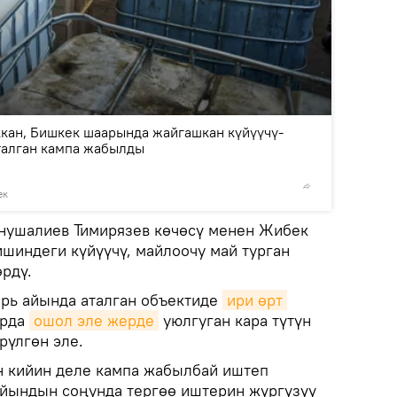
2
/3
ккан, Бишкек шаарында жайгашкан күйүүчү-
талган кампа жабылды
ек
©
пресс-
нушалиев Тимирязев көчөсү менен Жибек
шиндеги күйүүчү, майлоочу май турган
рдү.
брь айында аталган объектиде
ири өрт 
урда
ошол эле жерде
уюлгуган кара түтүн
рүлгөн эле.
н кийин деле кампа жабылбай иштеп
йындын соңунда тергөө иштерин жүргүзүү