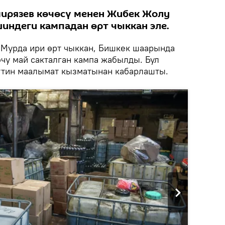
ирязев көчөсү менен Жибек Жолу
индеги кампадан өрт чыккан эле.
.
Мурда ири өрт чыккан, Бишкек шаарында
чу май сакталган кампа жабылды. Бул
ттин маалымат кызматынан кабарлашты.