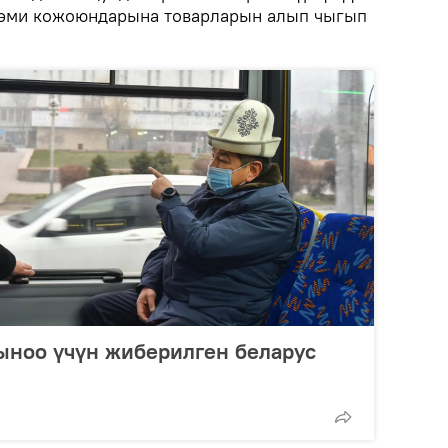
 эми кожоюндарына товарларын алып чыгып
ыноо үчүн жиберилген беларус