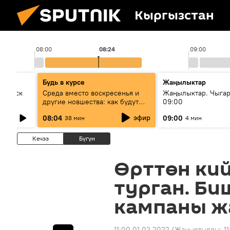
Кыргызстан
08:00
08:24
09:00
Будь в курсе
Жаңылыктар
Выпуск
Среда вместо воскресенья и
Жаңылыктар. Чыга
другие новшества: как будут
09:00
проходить выборы в КР?
эфир
08:04
09:00
38 мин
4 мин
Кечээ
Бүгүн
Өрттөн ки
турган. Би
кампаны 
11:00 01.02.2022
(Жаңыртылды:
1