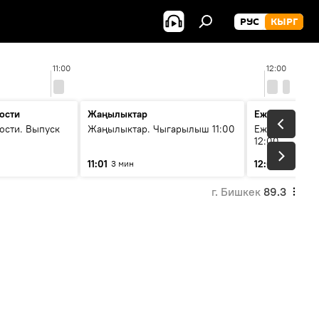
РУС
КЫРГ
11:00
12:00
ости
Жаңылыктар
Ежедневные 
ости. Выпуск
Жаңылыктар. Чыгарылыш 11:00
Ежедневные н
12:00
11:01
12:01
3 мин
3 мин
г. Бишкек
89.3