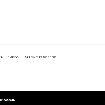
КА
ВИДЕО
МААЛЫМАТ БОРБОР
ык саясаты