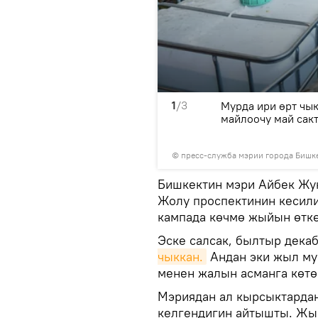
1
/3
аталган объектиде
ири өрт 
Мурда ири өрт чы
ле жерде
уюлгуган кара
майлоочу май сак
 эле.
©
пресс-служба мэрии города Бишк
Бишкектин мэри Айбек Жу
Жолу проспектинин кесили
кампада көчмө жыйын өткө
Эске салсак, былтыр дека
чыккан.
Андан эки жыл м
менен жалын асманга көтө
Мэриядан ал кырсыктарда
келгендигин айтышты. Жы