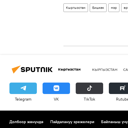
Кыргызстан
Бишкек
мэр
өр
Кыргызстан
КЫРГЫЗСТАН
СА
Telegram
VK
ТikТоk
Rutub
Долбоор жөнүндө
Пайдалануу эрежелери
Байланыш үчү