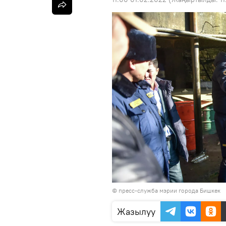
©
пресс-служба мэрии города Бишкек
Жазылуу