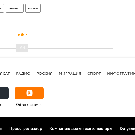
т
жыйын
кампа
ЯСАТ
РАДИО
РОССИЯ
МИГРАЦИЯ
СПОРТ
ИНФОГРАФИ
e
Odnoklassniki
н
Пресс-релиздер
Компаниялардын жаңылыктары
Купуял