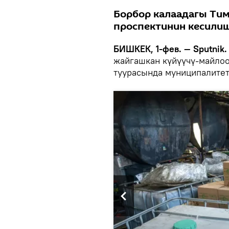
Борбор калаадагы Тим
проспектинин кесилиш
БИШКЕК, 1-фев. — Sputnik
жайгашкан күйүүчү-майлоо
туурасында муниципалите