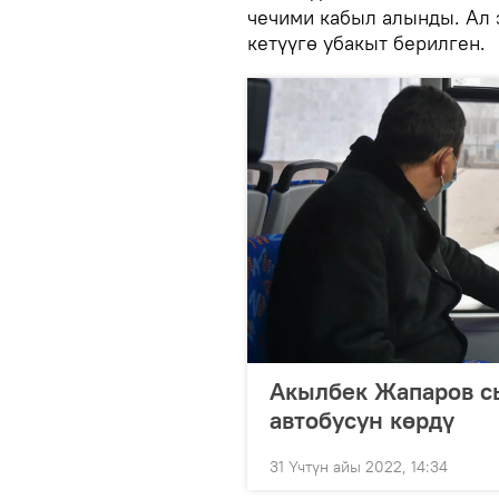
чечими кабыл алынды. Ал
кетүүгө убакыт берилген.
Акылбек Жапаров с
автобусун көрдү
31 Үчтүн айы 2022, 14:34