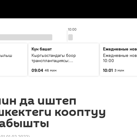
10:00
Күн башат
Ежедневные нов
рылыш
Кыргызстандагы боор
Ежедневные нов
трансплантациясы:
10:00
жетишкендиктер жана өнүгүү
09:04
10:01
46 мин
3 мин
келечеги
йин да иштеп
шкектеги кооптуу
жабышты
1:01 01.02.2022
)