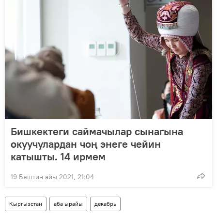
Бишкектеги саймачылар сынагына
окуучулардан чоң энеге чейин
катышты. 14 ирмем
19 Бештин айы 2021, 21:04
Кыргызстан
аба ырайы
декабрь