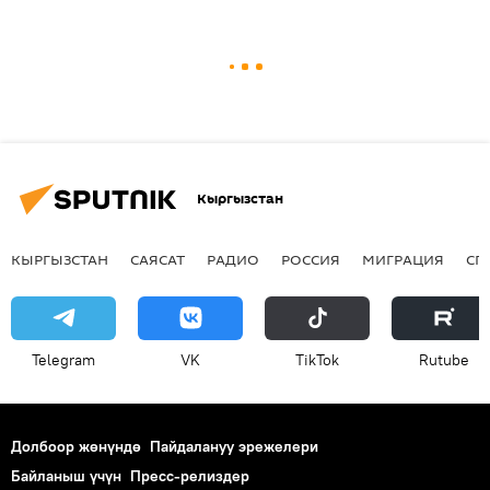
Кыргызстан
КЫРГЫЗСТАН
САЯСАТ
РАДИО
РОССИЯ
МИГРАЦИЯ
СП
Telegram
VK
ТikТоk
Rutube
Долбоор жөнүндө
Пайдалануу эрежелери
Байланыш үчүн
Пресс-релиздер