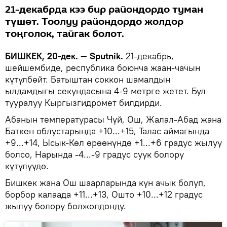
21-декабрда кээ бир райондордо туман
түшөт. Тоолуу райондордо жолдор
тоңголок, тайгак болот.
БИШКЕК, 20-дек. — Sputnik.
21-декабрь,
шейшембиде, республика боюнча жаан-чачын
күтүлбөйт. Батыштан соккон шамалдын
ылдамдыгы секундасына 4-9 метрге жетет. Бул
тууралуу Кыргызгидромет билдирди.
Абанын температурасы Чүй, Ош, Жалал-Абад жана
Баткен облустарында +10...+15, Талас аймагында
+9...+14, Ысык-Көл өрөөнүндө +1...+6 градус жылуу
болсо, Нарында -4...-9 градус суук болору
күтүлүүдө.
Бишкек жана Ош шаарларында күн ачык болуп,
борбор калаада +11...+13, Ошто +10...+12 градус
жылуу болору болжолдонду.